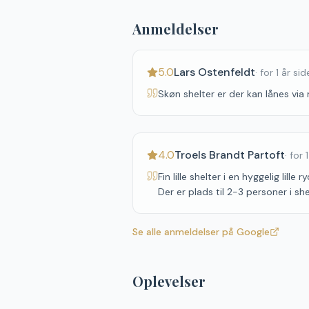
Anmeldelser
5.0
Lars Ostenfeldt
·
for 1 år si
Skøn shelter er der kan lånes via
4.0
Troels Brandt Partoft
·
for 
Fin lille shelter i en hyggelig lill
Der er plads til 2-3 personer i she
Se alle anmeldelser på Google
Oplevelser