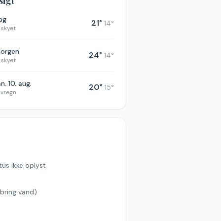
sigt
dag
21
°
14
°
 skyet
morgen
24
°
14
°
 skyet
n. 10. aug.
20
°
15
°
øvregn
tus ikke oplyst
bring vand)
s