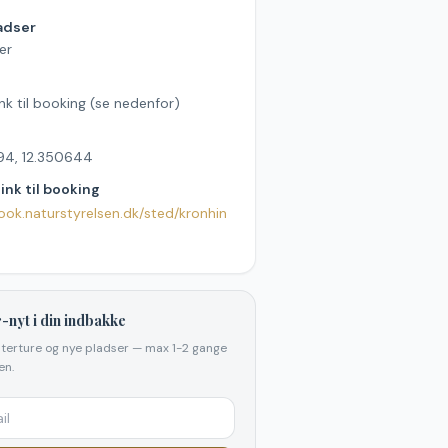
adser
er
ink til booking (se nedenfor)
94, 12.350644
link til booking
book.naturstyrelsen.dk/sted/kronhin
-nyt i din indbakke
elterture og nye pladser — max 1-2 gange
n.