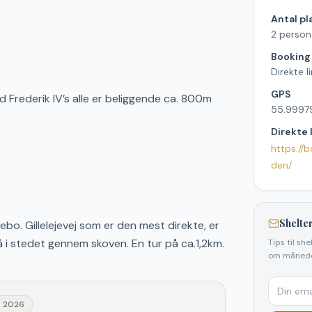
Antal pl
2 person
Booking
Direkte l
GPS
d Frederik IV’s alle er beliggende ca. 800m
55.9997
Direkte 
https://
den/
Shelter
bo. Gillelejevej som er den mest direkte, er
å i stedet gennem skoven. En tur på ca.1,2km.
Tips til sh
om månede
j 2026