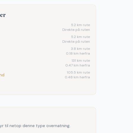
ter
5.2
km rute
Direkte på ruten
5.2
km rute
Direkte på ruten
3.8
km rute
0.18 km herfra
131
km rute
0.47 km herfra
105.5
km rute
and
0.48 km herfra
yr til netop denne type overnatning.