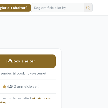
ler dit shelter?
Book shelter
 sendes til booking-systemet
4.5
(
2
anmeldelser)
 driver du dette shelter?
Aktivér gratis
oking →