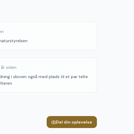
den
 naturstyrelsen
1 år siden
e rydning i skoven også med plads til et par telte.
lteren.
Del din oplevelse