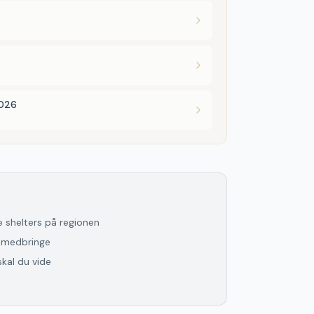
2026
le shelters
på
regionen
l medbringe
skal du vide