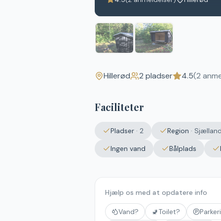
Hillerød
2
pladser
4.5
(
2
anmel
Faciliteter
Pladser
·
2
Region
·
Sjællan
Ingen vand
Bålplads
Hjælp os med at opdatere info
Vand?
🚽
Toilet?
Parker