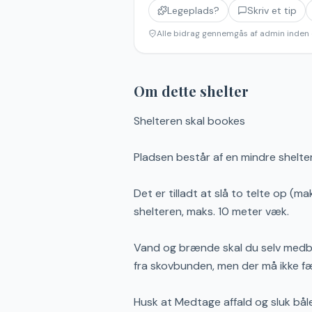
Legeplads?
Skriv et tip
Alle bidrag gennemgås af admin inden 
Om dette shelter
Shelteren skal bookes
Pladsen består af en mindre shelt
Det er tilladt at slå to telte op (ma
shelteren, maks. 10 meter væk.
Vand og brænde skal du selv medbr
fra skovbunden, men der må ikke f
Husk at Medtage affald og sluk bål