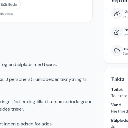
Vejrud
Billede
I 
de vises
Let
I 
Let
ma
St
er og en bålplads med bænk.
Fakta
ks. 3 personers) i umiddelbar tilknytning til
Toilet
Toiletsta
inge. Det er dog tilladt at samle døde grene
Vand
ældes træer.
Nej (med
Bålplad
et inden pladsen forlades.
Ja