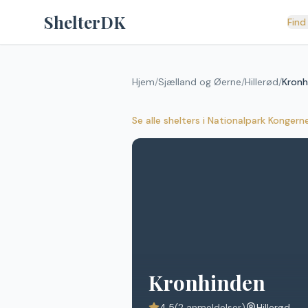
Spring til indhold
ShelterDK
Find
Hjem
/
Sjælland og Øerne
/
Hillerød
/
Kronh
Se alle shelters
i
Nationalpark Kongern
Kronhinden
4.5
(
2
anmeldelser)
Hillerød