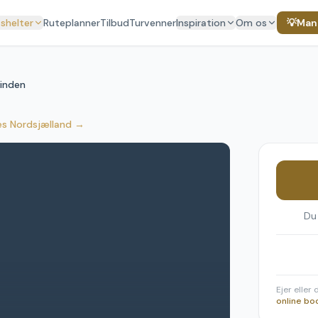
 shelter
Ruteplanner
Tilbud
Turvenner
Inspiration
Om os
💡
Mang
inden
es Nordsjælland
→
Du
Ejer eller
online bo