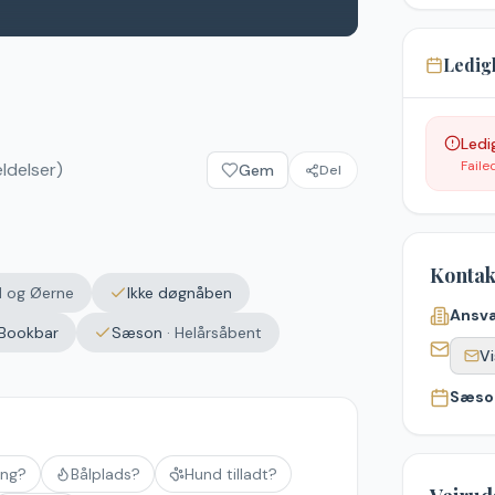
Ledig
Ledi
Faile
delser)
Gem
Del
Kontak
d og Øerne
Ikke døgnåben
Ansva
Bookbar
Sæson
·
Helårsåbent
Vi
Sæso
ing?
Bålplads?
Hund tilladt?