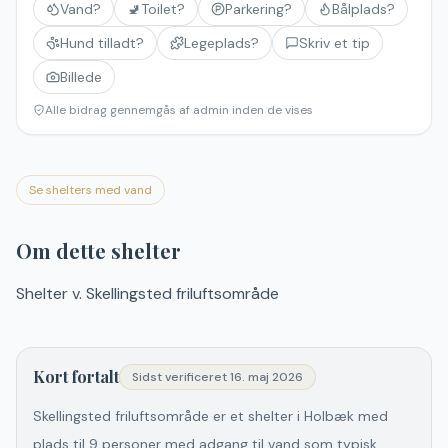
Vand?
🚽
Toilet?
Parkering?
Bålplads?
Hund tilladt?
Legeplads?
Skriv et tip
Billede
Alle bidrag gennemgås af admin inden de vises
Se shelters med vand
Om dette shelter
Shelter v. Skellingsted friluftsområde
Kort fortalt
Sidst verificeret
16. maj 2026
Skellingsted friluftsområde er et shelter i Holbæk med
plads til 9 personer med adgang til vand som typisk