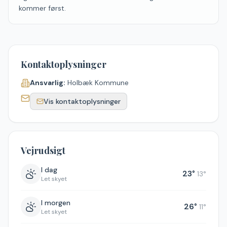
kommer først.
Kontaktoplysninger
Ansvarlig:
Holbæk Kommune
Vis kontaktoplysninger
Vejrudsigt
I dag
23
°
13
°
Let skyet
I morgen
26
°
11
°
Let skyet