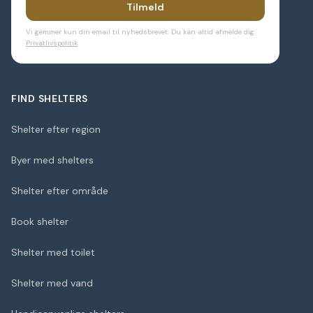
Tilmeld
Vi gemmer kun din email til nyhedsbrevet. Du kan altid afmelde dig.
Privatlivspolitik
FIND SHELTERS
Shelter efter region
Byer med shelters
Shelter efter område
Book shelter
Shelter med toilet
Shelter med vand