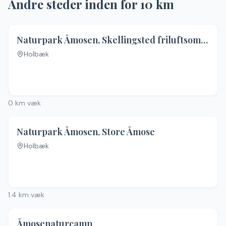
Andre steder inden for
10
km
Naturpark Åmosen, Skellingsted friluftsområde
Holbæk
0
km væk
5.0
(
2
)
Naturpark Åmosen, Store Åmose
Holbæk
1.4
km væk
Åmosenaturcamp