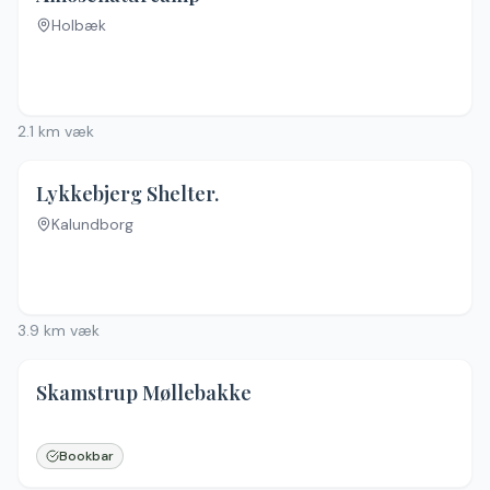
Holbæk
2.1
km væk
Lykkebjerg Shelter.
Kalundborg
Ingen billeder
3.9
km væk
Skamstrup Møllebakke
Ingen billeder
Bookbar