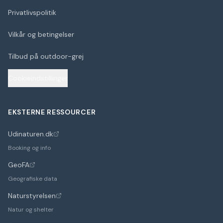
Privatlivspolitik
Vilkår og betingelser
Tilbud på outdoor-grej
Cookieindstillinger
EKSTERNE RESSOURCER
Udinaturen.dk
(åbner i nyt faneblad)
Booking og info
GeoFA
(åbner i nyt faneblad)
Geografiske data
Naturstyrelsen
(åbner i nyt faneblad)
Natur og shelter