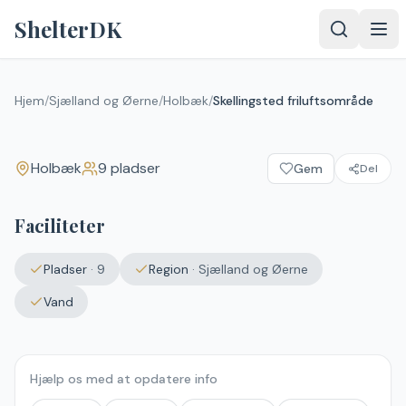
Spring til indhold
ShelterDK
Skellingsted friluftsområde
Hjem
/
Sjælland og Øerne
/
Holbæk
/
Skellingsted friluftsområde
Holbæk
Holbæk
9
pladser
Gem
Del
Faciliteter
Pladser
·
9
Region
·
Sjælland og Øerne
Vand
Hjælp os med at opdatere info