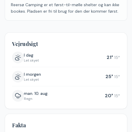
Reersø Camping er et først-til-mølle shelter og kan ikke
bookes. Pladsen er fri til brug for den der kommer først.
Vejrudsigt
I dag
21
°
15
°
Let skyet
I morgen
25
°
15
°
Let skyet
man. 10. aug.
20
°
15
°
Regn
Fakta