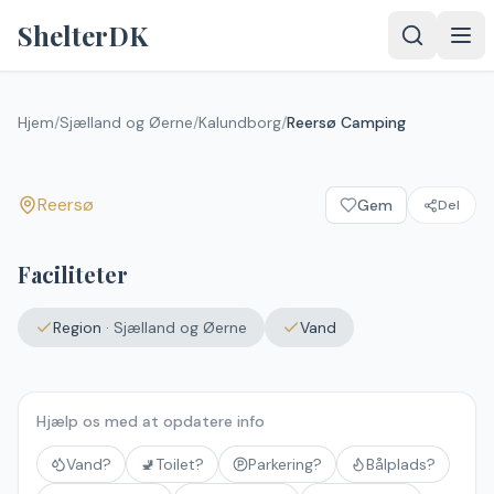
Spring til indhold
ShelterDK
Reersø Camping
Hjem
/
Sjælland og Øerne
/
Kalundborg
/
Reersø Camping
Reersø
Reersø
Gem
Del
Upload et
billede – det
vises efter
Faciliteter
godkendelse.
Vælg
Region
·
Sjælland og Øerne
Vand
billede
Ingen fil valgt
Hjælp os med at opdatere info
Send
Vand?
🚽
Toilet?
Parkering?
Bålplads?