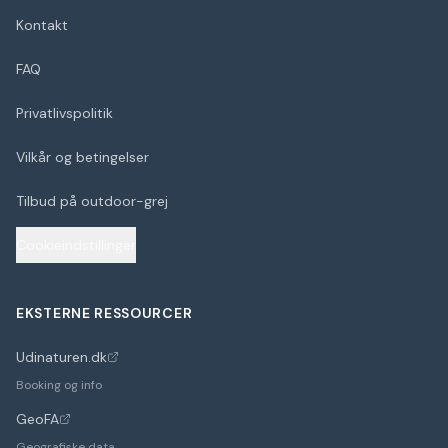
Kontakt
FAQ
Privatlivspolitik
Vilkår og betingelser
Tilbud på outdoor-grej
Cookieindstillinger
EKSTERNE RESSOURCER
Udinaturen.dk
(åbner i nyt faneblad)
Booking og info
GeoFA
(åbner i nyt faneblad)
Geografiske data