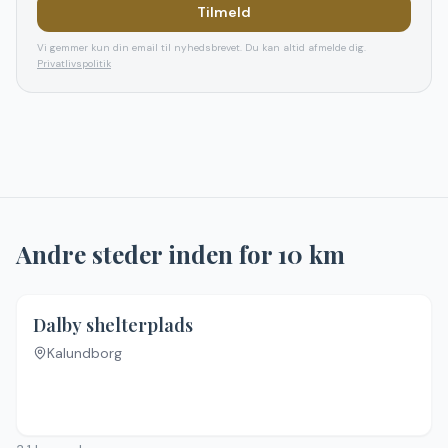
Tilmeld
Vi gemmer kun din email til nyhedsbrevet. Du kan altid afmelde dig.
Privatlivspolitik
Andre steder inden for
10
km
5.0
(
9
)
Dalby shelterplads
Kalundborg