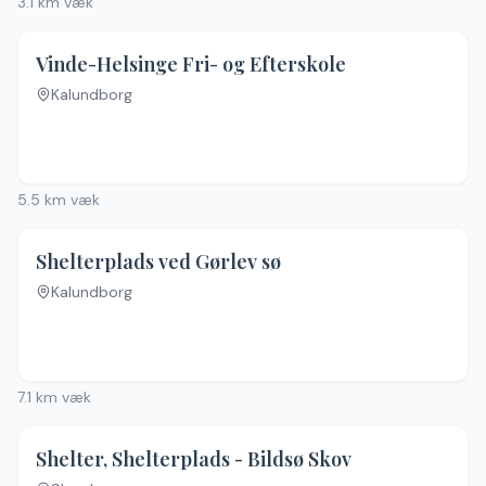
3.1
km væk
Vinde-Helsinge Fri- og Efterskole
Kalundborg
Ingen billeder
5.5
km væk
Shelterplads ved Gørlev sø
Kalundborg
7.1
km væk
Shelter, Shelterplads - Bildsø Skov