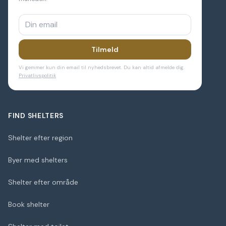
Tilmeld
Vi gemmer kun din email til nyhedsbrevet. Du kan altid afmelde dig.
Privatlivspolitik
FIND SHELTERS
Shelter efter region
Byer med shelters
Shelter efter område
Book shelter