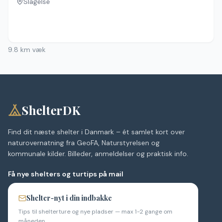
Slagelse
Ingen billeder
9.8
km væk
ShelterDK
Find dit næste shelter i Danmark – ét samlet kort over
naturovernatning fra GeoFA, Naturstyrelsen og
kommunale kilder. Billeder, anmeldelser og praktisk info.
Få nye shelters og turtips på mail
Shelter-nyt i din indbakke
Tips til shelterture og nye pladser — max 1-2 gange om
måneden.