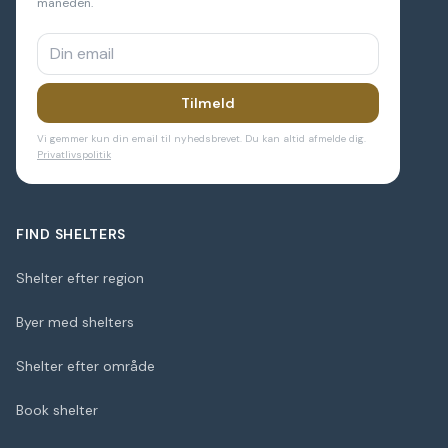
måneden.
Tilmeld
Vi gemmer kun din email til nyhedsbrevet. Du kan altid afmelde dig.
Privatlivspolitik
FIND SHELTERS
Shelter efter region
Byer med shelters
Shelter efter område
Book shelter