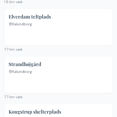
1.8
km væk
Elverdam teltplads
Kalundborg
Ingen billeder
7.7
km væk
Strandhøjgård
Kalundborg
Ingen billeder
7.7
km væk
4.6
(
5
)
Kongstrup shelterplads