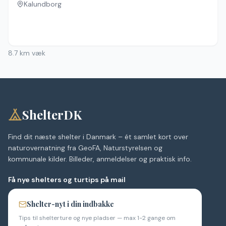
Kalundborg
Ingen billeder
8.7
km væk
ShelterDK
Find dit næste shelter i Danmark – ét samlet kort over
naturovernatning fra GeoFA, Naturstyrelsen og
kommunale kilder. Billeder, anmeldelser og praktisk info.
Få nye shelters og turtips på mail
Shelter-nyt i din indbakke
Tips til shelterture og nye pladser — max 1-2 gange om