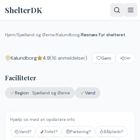
Spring til indhold
ShelterDK
Røsnæs Fyr shelteret
Hjem
/
Sjælland og Øerne
/
Kalundborg
/
Røsnæs Fyr shelteret
4.9
(
16
anmeldelser)
Kalundborg
Kalundborg
4.9
(
16
anmeldelser)
Gem
Del
Faciliteter
Region
·
Sjælland og Øerne
Vand
Hjælp os med at opdatere info
Vand?
🚽
Toilet?
Parkering?
Bålplads?