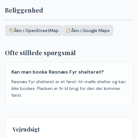
Beliggenhed
Leaflet
|
©
OpenStreetMap
+
Åbn i OpenStreetMap
Åbn i Google Maps
−
Ofte stillede spørgsmål
Kan man booke Røsnæs Fyr shelteret?
Røsnæs Fyr shelteret er et først-til-mølle shelter og kan
ikke bookes. Pladsen er fri til brug for den der kommer
først.
Vejrudsigt