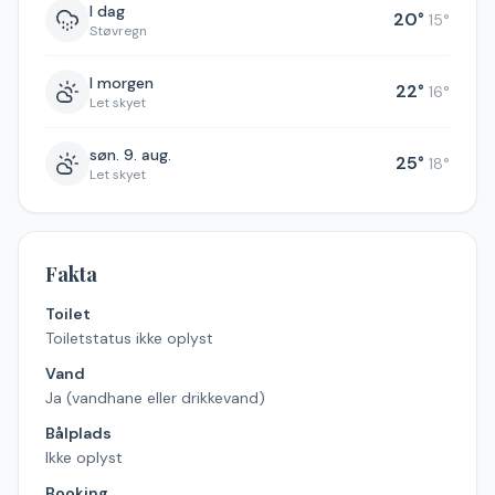
I dag
20
°
15
°
Støvregn
I morgen
22
°
16
°
Let skyet
søn. 9. aug.
25
°
18
°
Let skyet
Fakta
Toilet
Toiletstatus ikke oplyst
Vand
Ja (vandhane eller drikkevand)
Bålplads
Ikke oplyst
Booking