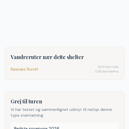
Vandreruter nær dette shelter
23.4
km rute
Røsnæs Rundt
0.16 km herfra
Grej til turen
Vi har testet og sammenlignet udstyr til netop denne
type overnatning.
Bedste sovepose 2026