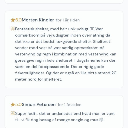
5.0
Morten Kindler
·
for 1 år siden
Fantastisk shelter, med helt unik udsigt 👌🏼 Vær
opmærksom på vejrudsigten inden overnatning da
det ikke er det bedst læ-givende shelter. Shelteret
vender mod vest så vær særlig opmærksom på
vestenvind og regn i kombination med vestenvind kan
gøres give regn i hele shelteret. I dagstimerne kan der
være en del forbipasserende. Der er rigtig gode
fiskemuligheder. Og der er også en lille bitte strand 20
meter nord for shelteret.
5.0
Simon Petersen
·
for 1 år siden
Super fedt… det er anderledes end hvad man er vant
til.. vi fik dog besøg af mange snegle og mus 🤣