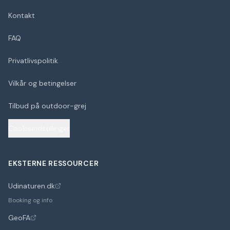
Kontakt
FAQ
Privatlivspolitik
Vilkår og betingelser
Tilbud på outdoor-grej
Cookieindstillinger
EKSTERNE RESSOURCER
Udinaturen.dk
(åbner i nyt faneblad)
Booking og info
GeoFA
(åbner i nyt faneblad)