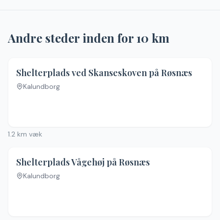
Andre steder inden for
10
km
4.8
(
18
)
Shelterplads ved Skanseskoven på Røsnæs
Kalundborg
1.2
km væk
Shelterplads Vågehøj på Røsnæs
Kalundborg