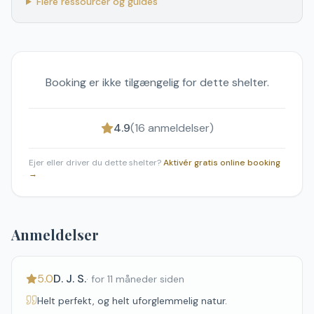
Flere ressourcer og guides
Booking er ikke tilgængelig for dette shelter.
4.9
(
16
anmeldelser)
Ejer eller driver du dette shelter?
Aktivér gratis online booking
→
Anmeldelser
5.0
D. J. S.
·
for 11 måneder siden
Helt perfekt, og helt uforglemmelig natur.