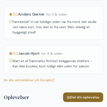
5.0
Anders Gerner
·
for 3 år siden
Fantastisk! Vi var heldige viden var fra nord, det skulle
vist være surt, hvis den er fra vest. Men virkelig et
hyggeligt sted!
5.0
Jacob Hjort
·
for 4 år siden
Klart et af Danmarks flottest beliggende shelters -
Kan ikke bookes, kom tidligt eller uden for sæson.
Se alle anmeldelser på Google
Oplevelser
Del din oplevelse