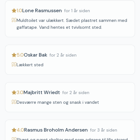
1.0
Lone Rasmussen
·
for 1 år siden
Muldtoilet var ulækkert. Sædet plastret sammen med
gaffatape. Vand hentes et tvivlsomt sted.
5.0
Oskar Bak
·
for 2 år siden
Lækkert sted
3.0
Majbritt Wriedt
·
for 2 år siden
Desværre mange sten og snask i vandet
4.0
Rasmus Broholm Andersen
·
for 3 år siden
Skønt og pænt shelter med nem adgang til lille strand