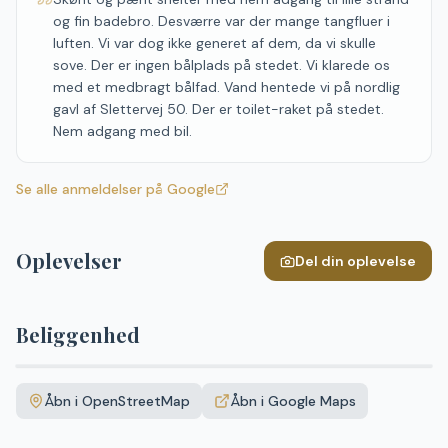
og fin badebro. Desværre var der mange tangfluer i
luften. Vi var dog ikke generet af dem, da vi skulle
sove. Der er ingen bålplads på stedet. Vi klarede os
med et medbragt bålfad. Vand hentede vi på nordlig
gavl af Slettervej 50. Der er toilet-raket på stedet.
Nem adgang med bil.
Se alle anmeldelser på Google
Oplevelser
Del din oplevelse
Beliggenhed
Leaflet
|
©
OpenStreetMap
+
Åbn i OpenStreetMap
Åbn i Google Maps
−