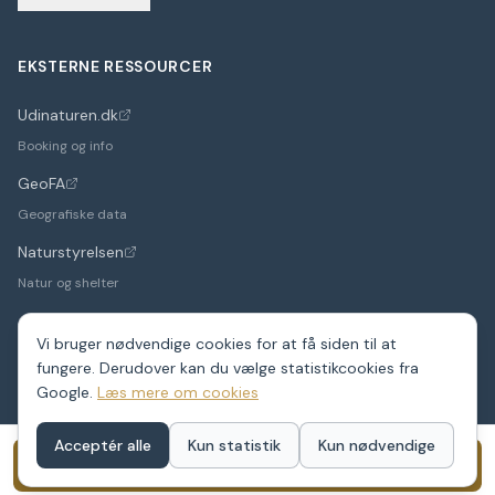
EKSTERNE RESSOURCER
Udinaturen.dk
(åbner i nyt faneblad)
Booking og info
GeoFA
(åbner i nyt faneblad)
Geografiske data
Naturstyrelsen
(åbner i nyt faneblad)
Natur og shelter
Vi bruger nødvendige cookies for at få siden til at
fungere. Derudover kan du vælge statistikcookies fra
©
2026
Google.
ShelterDK. Et hobbyprojekt – data fra GeoFA og andre
Læs mere om cookies
offentlige kilder.
Shelters i hele Danmark
Acceptér alle
Kun statistik
Kun nødvendige
Book dette shelter