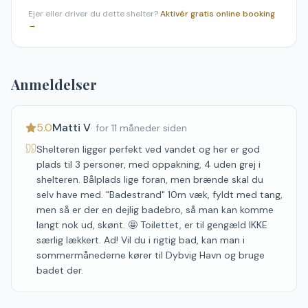
Ejer eller driver du dette shelter?
Aktivér gratis online booking
→
Anmeldelser
5.0
Matti V
·
for 11 måneder siden
Shelteren ligger perfekt ved vandet og her er god
plads til 3 personer, med oppakning, 4 uden grej i
shelteren. Bålplads lige foran, men brænde skal du
selv have med. "Badestrand" 10m væk, fyldt med tang,
men så er der en dejlig badebro, så man kan komme
langt nok ud, skønt. 🤩 Toilettet, er til gengæld IKKE
særlig lækkert. Ad! Vil du i rigtig bad, kan man i
sommermånederne kører til Dybvig Havn og bruge
badet der.