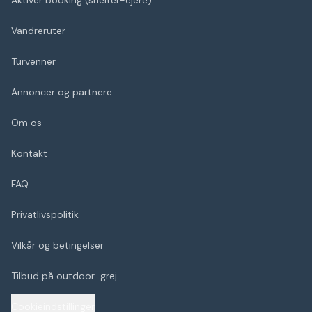
Aktivér booking (shelter-ejere)
Vandreruter
Turvenner
Annoncer og partnere
Om os
Kontakt
FAQ
Privatlivspolitik
Vilkår og betingelser
Tilbud på outdoor-grej
Cookieindstillinger