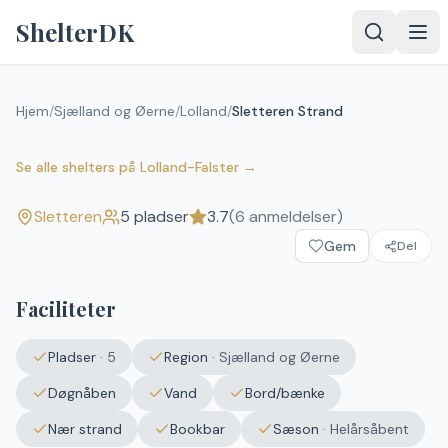
Spring til indhold
ShelterDK
Hjem
/
Sjælland og Øerne
/
Lolland
/
Sletteren Strand
Sletteren Strand
3.7
(
6
anmeldelser)
Sletteren
Se alle shelters
på
Lolland-Falster
→
Sletteren
5
pladser
3.7
(
6
anmeldelser)
Gem
Del
Faciliteter
Pladser
·
5
Region
·
Sjælland og Øerne
Døgnåben
Vand
Bord/bænke
Nær strand
Bookbar
Sæson
·
Helårsåbent