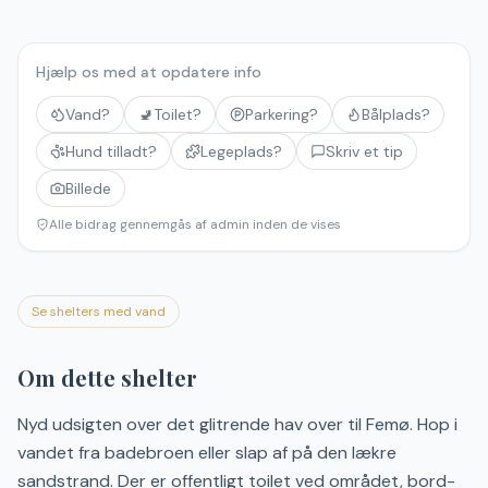
Hjælp os med at opdatere info
Vand?
🚽
Toilet?
Parkering?
Bålplads?
Hund tilladt?
Legeplads?
Skriv et tip
Billede
Alle bidrag gennemgås af admin inden de vises
Se shelters med vand
Om dette shelter
Nyd udsigten over det glitrende hav over til Femø. Hop i
vandet fra badebroen eller slap af på den lækre
sandstrand. Der er offentligt toilet ved området, bord-