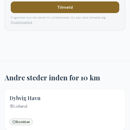
Tilmeld
Vi gemmer kun din email til nyhedsbrevet. Du kan altid afmelde dig.
Privatlivspolitik
Andre steder inden for
10
km
5.0
(
1
)
Dybvig Havn
Lolland
Bookbar