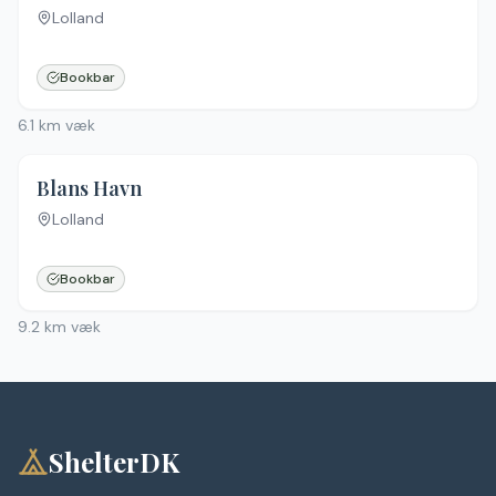
Lolland
Bookbar
6.1
km væk
Blans Havn
Lolland
Bookbar
9.2
km væk
ShelterDK