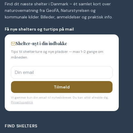
Find dit næste shelter i Danmark – ét samlet kort over
naturovernatning fra GeoFA, Naturstyrelsen og
kommunale kilder. Billeder, anmeldelser og praktisk info.
Få nye shelters og turtips på mail
Shelter-nyt i din indbakke
Tips til shelterture og nye pladser — max 1-2 gange om
måneden.
Tilmeld
Vi gemmer kun din email til nyhedsbrevet. Du kan altid afmelde dig.
Privatlivspolitik
FIND SHELTERS