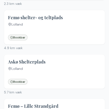
2.3
km væk
5.0
(
4
)
Femø shelter- og teltplads
Lolland
Bookbar
4.9
km væk
Askø Shelterplads
Lolland
Bookbar
5.7
km væk
Femø – Lille Strandgård