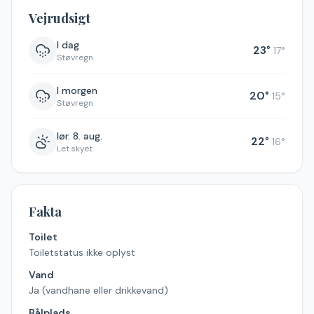
Vejrudsigt
I dag
23
°
17
°
Støvregn
I morgen
20
°
15
°
Støvregn
lør. 8. aug.
22
°
16
°
Let skyet
Fakta
Toilet
Toiletstatus ikke oplyst
Vand
Ja (vandhane eller drikkevand)
Bålplads