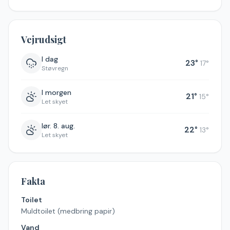
Vejrudsigt
I dag
23
°
17
°
Støvregn
I morgen
21
°
15
°
Let skyet
lør. 8. aug.
22
°
13
°
Let skyet
Fakta
Toilet
Muldtoilet (medbring papir)
Vand