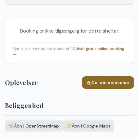
Booking er ikke tilgængelig for dette shelter.
Ejer eller driver du dette shelter?
Aktivér gratis online booking
→
Oplevelser
Del din oplevelse
Beliggenhed
Leaflet
|
©
OpenStreetMap
+
Åbn i OpenStreetMap
Åbn i Google Maps
−