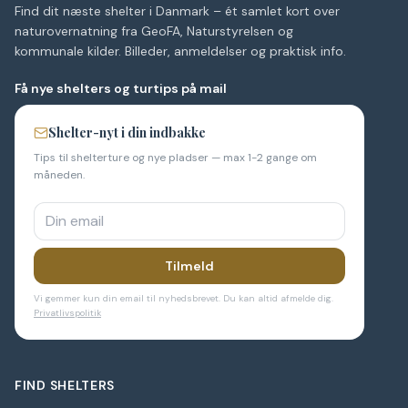
Find dit næste shelter i Danmark – ét samlet kort over
naturovernatning fra GeoFA, Naturstyrelsen og
kommunale kilder. Billeder, anmeldelser og praktisk info.
Få nye shelters og turtips på mail
Shelter-nyt i din indbakke
Tips til shelterture og nye pladser — max 1-2 gange om
måneden.
Tilmeld
Vi gemmer kun din email til nyhedsbrevet. Du kan altid afmelde dig.
Privatlivspolitik
FIND SHELTERS