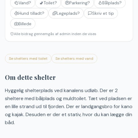
Vand?
🚽
Toilet?
Parkering?
Bålplads?
Hund tilladt?
Legeplads?
Skriv et tip
Billede
Alle bidrag gennemgås af admin inden de vises
Se shelters med toilet
Se shelters med vand
Om dette shelter
Hyggelig shelterplads ved kanalens udløb. Der er 2
sheltere med bålplads og muldtoilet. Tæt ved pladsen er
en lille strand ud til fjorden. Der er landgangsbro for kano
og kajak. Desuden er der et stativ, hvor du kan lægge din
båd.