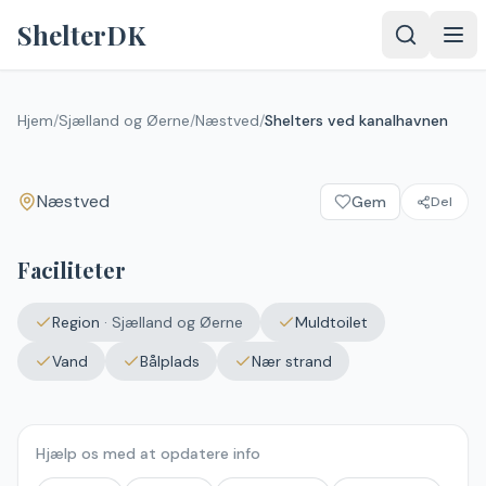
Spring til indhold
ShelterDK
Shelters ved kanalhavnen
Hjem
/
Sjælland og Øerne
/
Næstved
/
Shelters ved kanalhavnen
Næstved
Næstved
Gem
Del
Upload et
billede – det
vises efter
Faciliteter
godkendelse.
Vælg
Region
·
Sjælland og Øerne
Muldtoilet
billede
Ingen fil valgt
Vand
Bålplads
Nær strand
Send
Hjælp os med at opdatere info