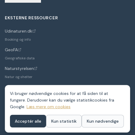
EKSTERNE RESSOURCER
Udinaturen.dk
(åbner i nyt faneblad)
Booking og info
GeoFA
(åbner i nyt faneblad)
Geografiske data
Naturstyrelsen
(åbner i nyt faneblad)
Natur og shelter
Vi bruger nødvendige cookies for at få siden til at
fungere. Derudover kan du vælge statistikcookies fra
©
2026
Google.
ShelterDK. Et hobbyprojekt – data fra GeoFA og andre
Læs mere om cookies
offentlige kilder.
Shelters i hele Danmark
Acceptér alle
Kun statistik
Kun nødvendige