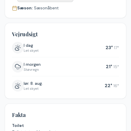
Sæson:
Sæsonåbent
Vejrudsigt
I dag
23
°
17
°
Let skyet
I morgen
21
°
15
°
Støvregn
lør. 8. aug.
22
°
16
°
Let skyet
Fakta
Toilet