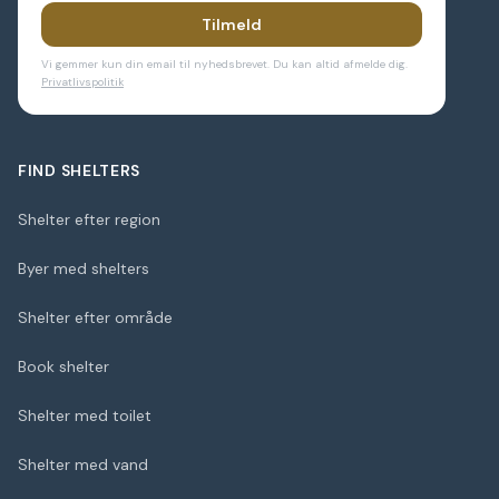
Tilmeld
Vi gemmer kun din email til nyhedsbrevet. Du kan altid afmelde dig.
Privatlivspolitik
FIND SHELTERS
Shelter efter region
Byer med shelters
Shelter efter område
Book shelter
Shelter med toilet
Shelter med vand