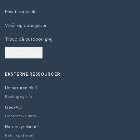
Privatlivspolitik
Vilkår og betingelser
Tilbud på outdoor-grej
Cookieindstillinger
EKSTERNE RESSOURCER
Udinaturen.dk
(åbner i nyt faneblad)
Booking og info
GeoFA
(åbner i nyt faneblad)
Geografiske data
Naturstyrelsen
(åbner i nyt faneblad)
Natur og shelter