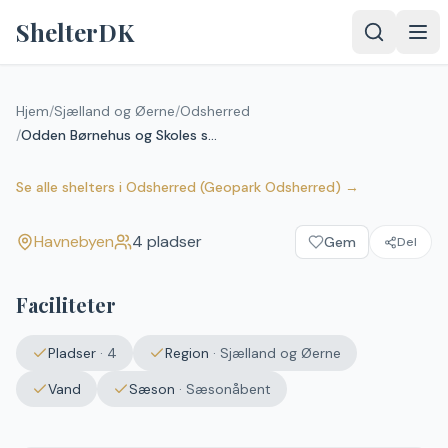
Spring til indhold
ShelterDK
Odden Børnehus og Skoles
Hjem
/
Sjælland og Øerne
/
Odsherred
/
Odden Børnehus og Skoles shelters
shelters
Havnebyen
Se alle shelters
i
Odsherred (Geopark Odsherred)
→
Havnebyen
4
pladser
Gem
Del
Faciliteter
Pladser
·
4
Region
·
Sjælland og Øerne
Vand
Sæson
·
Sæsonåbent