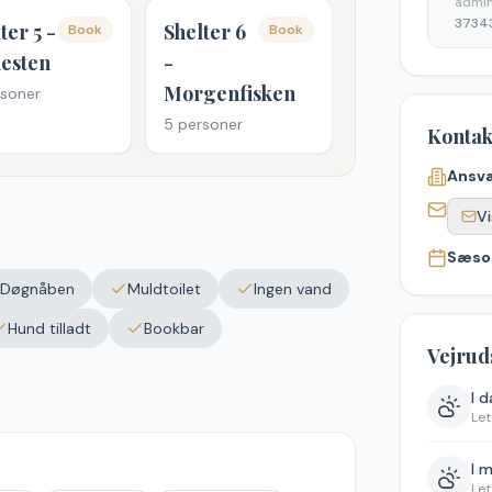
admini
3734
ter 5 -
Shelter 6
Book
Book
hesten
-
Morgenfisken
soner
5
personer
Kontak
Ansva
Vi
Sæso
Døgnåben
Muldtoilet
Ingen vand
Hund tilladt
Bookbar
Vejrud
I 
Let
I 
Let