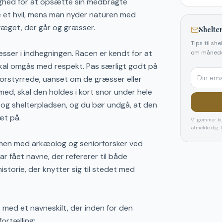
ighed for at opsætte sin medbragte
e et hvil, mens man nyder naturen med
kvæget, der går og græsser.
Shelter
Tips til sh
sser i indhegningen. Racen er kendt for at
om månede
kal omgås med respekt. Pas særligt godt på
orstyrrede, uanset om de græsser eller
med, skal den holdes i kort snor under hele
g shelterpladsen, og du bør undgå, at den
æt på.
Vi gemmer ku
afmelde dig.
mmen med arkæolog og seniorforsker ved
r fået navne, der refererer til både
storie, der knytter sig til stedet med
 med et navneskilt, der inden for den
ortælling: