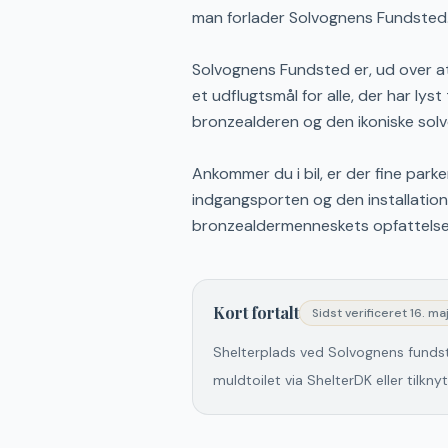
man forlader Solvognens Fundsted
Solvognens Fundsted er, ud over at 
et udflugtsmål for alle, der har lyst
bronzealderen og den ikoniske sol
Ankommer du i bil, er der fine par
indgangsporten og den installation,
bronzealdermenneskets opfattelse a
Kort fortalt
Sidst verificeret
16. ma
Shelterplads ved Solvognens funds
muldtoilet via ShelterDK eller tilkny