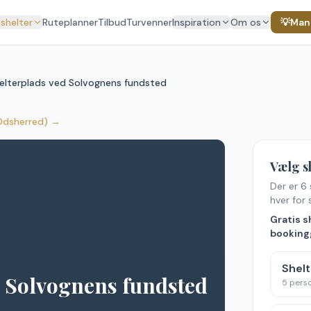
 shelter
Ruteplanner
Tilbud
Turvenner
Inspiration
Om os
💡
Mang
elterplads ved Solvognens fundsted
Odsherred)
→
Vælg s
Der er
6
hver for s
Gratis s
bookingg
Shelt
d Solvognens fundsted
5
pers