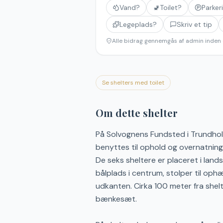
Vand?
🚽
Toilet?
Parker
Legeplads?
Skriv et tip
Alle bidrag gennemgås af admin inden 
Se shelters med toilet
Om dette shelter
På Solvognens Fundsted i Trundhol
benyttes til ophold og overnatning. 
De seks sheltere er placeret i land
bålplads i centrum, stolper til oph
udkanten. Cirka 100 meter fra shel
bænkesæt.