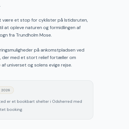
.
være et stop for cyklister på Istidsruten,
 til at opleve naturen og formidlingen af
vogn fra Trundholm Mose.
keringsmuligheder på ankomstpladsen ved
 der med et stort relief fortæller om
f universet og solens evige rejse.
j 2026
ted er et bookbart shelter i Odsherred med
ttet booking.