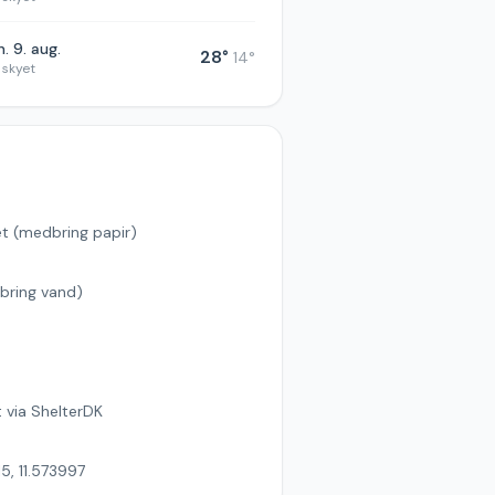
. 9. aug.
28
°
14
°
 skyet
et (medbring papir)
bring vand)
s
 via ShelterDK
5, 11.573997