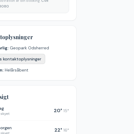
stration af din booking.
CVR
3080
toplysninger
rlig:
Geopark Odsherred
s kontaktoplysninger
n:
Helårsåbent
sigt
dag
20
°
15
°
 skyet
morgen
22
°
16
°
 skyet