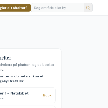
ler dit shelter?
helter
shelters på pladsen, og de bookes
ig.
helter — du betaler kun et
ebyr fra 50 kr
er 1 - Natskibet
Book
oner