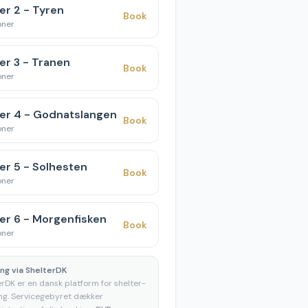
er 2 - Tyren
Book
oner
er 3 - Tranen
Book
oner
ter 4 - Godnatslangen
Book
oner
er 5 - Solhesten
Book
oner
er 6 - Morgenfisken
Book
oner
ng via ShelterDK
erDK er en dansk platform for shelter-
ng. Servicegebyret dækker