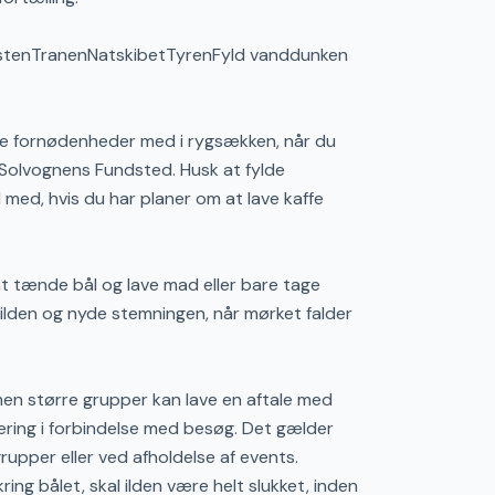
stenTranenNatskibetTyrenFyld vanddunken
le fornødenheder med i rygsækken, når du
d Solvognens Fundsted. Husk at fylde
med, hvis du har planer om at lave kaffe
at tænde bål og lave mad eller bare tage
lden og nyde stemningen, når mørket falder
men større grupper kan lave en aftale med
ing i forbindelse med besøg. Det gælder
rupper eller ved afholdelse af events.
ng bålet, skal ilden være helt slukket, inden