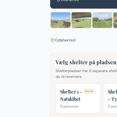
Odsherred
Vælg shelter på pladsen
Shelterpladsen har
6
separate shelt
du vil reservere.
Shelter 1 -
Shel
Book
Natskibet
- T
5
personer
5
per