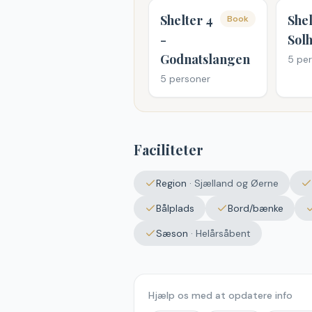
Shelter 4
Shel
Book
-
Sol
Godnatslangen
5
per
5
personer
Faciliteter
Region
·
Sjælland og Øerne
Bålplads
Bord/bænke
Sæson
·
Helårsåbent
Hjælp os med at opdatere info