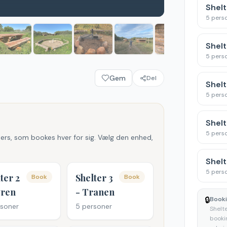
Shelt
5
pers
Shelt
5
pers
Gem
Del
Shel
5
pers
Shelt
5
pers
ers, som bookes hver for sig. Vælg den enhed,
Shelt
5
pers
ter 2
Shelter 3
Book
Book
yren
- Tranen
🔒
Booki
soner
5
personer
Shelt
booki