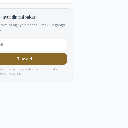
-nyt i din indbakke
elterture og nye pladser — max 1-2 gange
n.
Tilmeld
n din email til nyhedsbrevet. Du kan altid
Privatlivspolitik