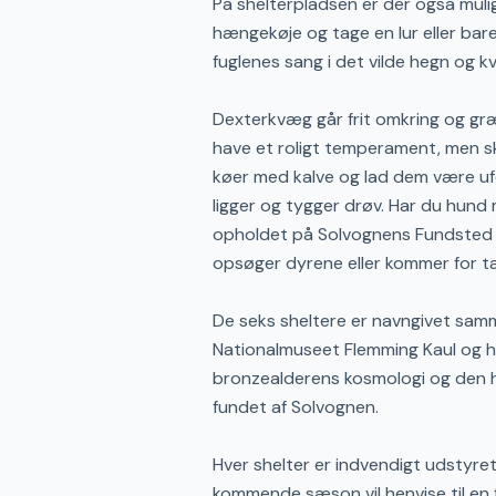
På shelterpladsen er der også mul
hængekøje og tage en lur eller bar
fuglenes sang i det vilde hegn og 
Dexterkvæg går frit omkring og græ
have et roligt temperament, men s
køer med kalve og lad dem være uf
ligger og tygger drøv. Har du hund 
opholdet på Solvognens Fundsted o
opsøger dyrene eller kommer for t
De seks sheltere er navngivet sa
Nationalmuseet Flemming Kaul og ha
bronzealderens kosmologi og den hi
fundet af Solvognen.
Hver shelter er indvendigt udstyret
kommende sæson vil henvise til en f