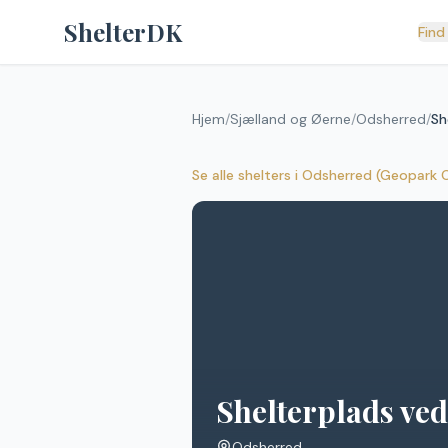
Spring til indhold
ShelterDK
Find
Hjem
/
Sjælland og Øerne
/
Odsherred
/
Sh
Se alle shelters
i
Odsherred (Geopark 
Shelterplads ve
Odsherred