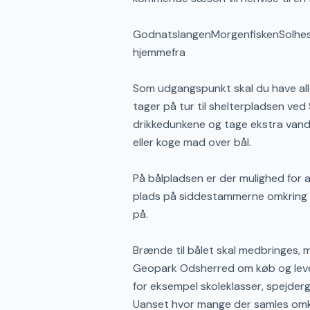
GodnatslangenMorgenfiskenSolhe
hjemmefra
Som udgangspunkt skal du have al
tager på tur til shelterpladsen ve
drikkedunkene og tage ekstra vand 
eller koge mad over bål.
På bålpladsen er der mulighed for 
plads på siddestammerne omkring i
på.
Brænde til bålet skal medbringes, 
Geopark Odsherred om køb og lever
for eksempel skoleklasser, spejderg
Uanset hvor mange der samles omkri