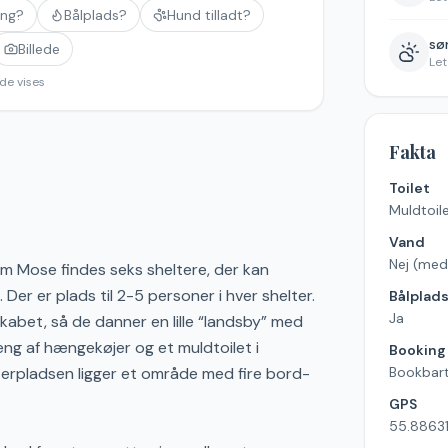
ing?
Bålplads?
Hund tilladt?
søn
Billede
Let
de vises
Fakta
Toilet
Muldtoil
Vand
Nej (med
m Mose findes seks sheltere, der kan
Der er plads til 2-5 personer i hver shelter.
Bålplad
Ja
skabet, så de danner en lille “landsby” med
æng af hængekøjer og et muldtoilet i
Booking
terpladsen ligger et område med fire bord-
Bookbart
GPS
55.88631