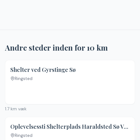
Andre steder inden for
10
km
4.2
(
14
)
Shelter ved Gyrstinge Sø
Ringsted
Ingen billeder
1.7
km væk
3.5
(
4
)
Oplevelsessti Shelterplads Haraldsted Sø Vest "Isfuglen"
Ringsted
Ingen billeder