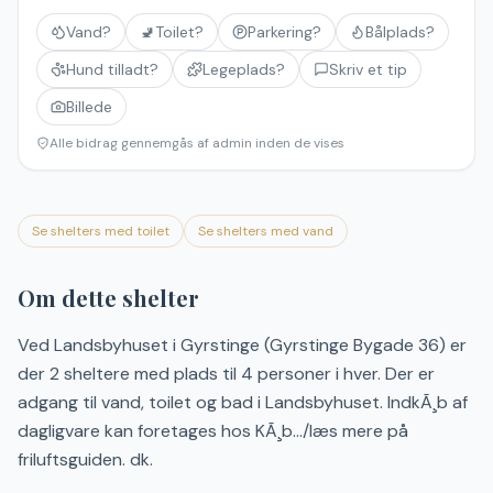
Vand?
🚽
Toilet?
Parkering?
Bålplads?
Hund tilladt?
Legeplads?
Skriv et tip
Billede
Alle bidrag gennemgås af admin inden de vises
Se shelters med toilet
Se shelters med vand
Om dette shelter
Ved Landsbyhuset i Gyrstinge (Gyrstinge Bygade 36) er
der 2 sheltere med plads til 4 personer i hver. Der er
adgang til vand, toilet og bad i Landsbyhuset. IndkÃ¸b af
dagligvare kan foretages hos KÃ¸b.../læs mere på
friluftsguiden. dk.