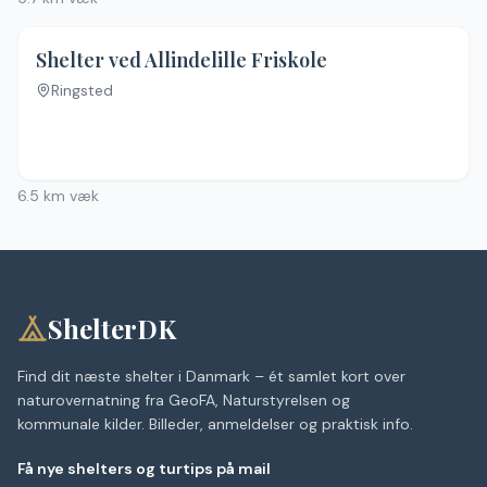
Shelter ved Allindelille Friskole
Ringsted
Ingen billeder
6.5
km væk
ShelterDK
Find dit næste shelter i Danmark – ét samlet kort over
naturovernatning fra GeoFA, Naturstyrelsen og
kommunale kilder. Billeder, anmeldelser og praktisk info.
Få nye shelters og turtips på mail