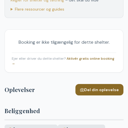
Regler for shelter og teltning
– det skal du vide
Flere ressourcer og guides
Booking er ikke tilgængelig for dette shelter.
Ejer eller driver du dette shelter?
Aktivér gratis online booking
→
Oplevelser
Del din oplevelse
Beliggenhed
Leaflet
|
©
OpenStreetMap
+