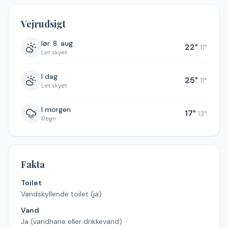
Vejrudsigt
lør. 8. aug.
22
°
11
°
Let skyet
I dag
25
°
11
°
Let skyet
I morgen
17
°
13
°
Regn
Fakta
Toilet
Vandskyllende toilet (ja)
Vand
Ja (vandhane eller drikkevand)