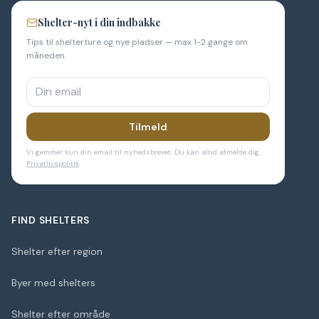
Shelter-nyt i din indbakke
Tips til shelterture og nye pladser — max 1-2 gange om
måneden.
Tilmeld
Vi gemmer kun din email til nyhedsbrevet. Du kan altid afmelde dig.
Privatlivspolitik
FIND SHELTERS
Shelter efter region
Byer med shelters
Shelter efter område