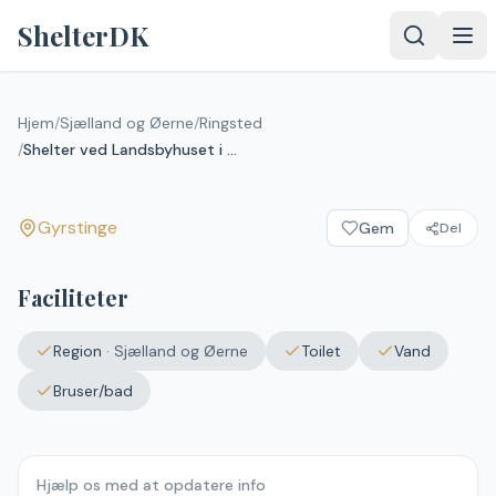
Spring til indhold
ShelterDK
Shelter ved Landsbyhuset i
Gyrstinge
Hjem
/
Sjælland og Øerne
/
Ringsted
/
Shelter ved Landsbyhuset i Gyrstinge
Gyrstinge
Gyrstinge
Gem
Del
Faciliteter
Region
·
Sjælland og Øerne
Toilet
Vand
Bruser/bad
Hjælp os med at opdatere info