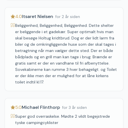
4.0
Itsaret Nielsen
·
for 2 år siden
Beliggenhed, Beliggenhed, Beliggenhed. Dette shelter
er beliggende i et gadekær. Super optimalt hvis man
skal besøge Holtug kridtbrud. Dog er der lidt larm fra
biler og de omkringliggende huse som der skal tages i
betragtning når man vælger dette sted. Der er både
bådplads og en grill man kan tage i brug. Brænde er
gratis samt er der en vandhane til fri afbenyttelse.
Sovekabinerne kan rumme 3 hver behageligt. og Toilet
er der ikke men der er mulighed for at låne kirkens
toilet indtil kl.17.
5.0
Michael Flinthorp
·
for 3 år siden
Super god overraskelse. Mødte 2 vildt begejstrede
tyske campingcyklister