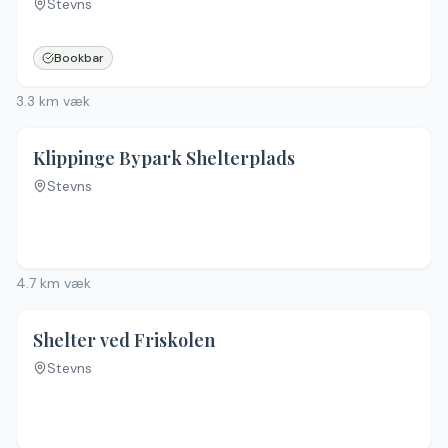
Stevns
Bookbar
3.3
km væk
Klippinge Bypark Shelterplads
Stevns
4.7
km væk
Shelter ved Friskolen
Stevns
Ingen billeder