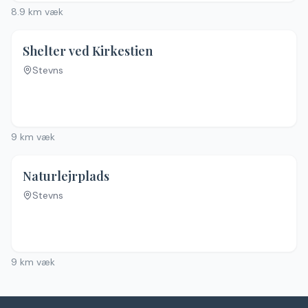
8.9
km væk
4.1
(
10
)
Shelter ved Kirkestien
Stevns
Ingen billeder
9
km væk
Naturlejrplads
Stevns
Ingen billeder
9
km væk