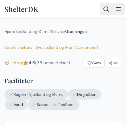
Spring til indhold
ShelterDK
Hjem
/
Sjælland og Øerne
/
Stevns
/
Grønningen
Grønningen
4.6
(
35
anmeldelser)
Holtug
Se alle shelters
i
Sydsjælland og Møn (Camønoen)
→
Holtug
4.6
(
35
anmeldelser)
Gem
Del
Faciliteter
Region
·
Sjælland og Øerne
Døgnåben
Vand
Sæson
·
Helårsåbent