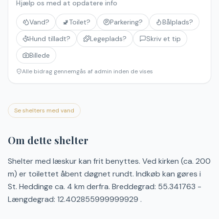
Hjælp os med at opdatere info
Vand?
🚽
Toilet?
Parkering?
Bålplads?
Hund tilladt?
Legeplads?
Skriv et tip
Billede
Alle bidrag gennemgås af admin inden de vises
Se shelters med vand
Om dette shelter
Shelter med læskur kan frit benyttes. Ved kirken (ca. 200
m) er toilettet åbent døgnet rundt. Indkøb kan gøres i
St. Heddinge ca. 4 km derfra. Breddegrad: 55.341763 -
Længdegrad: 12.402855999999929 .