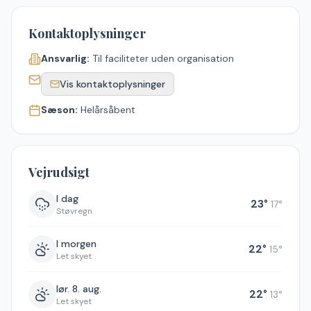
Kontaktoplysninger
Ansvarlig:
Til faciliteter uden organisation
Vis kontaktoplysninger
Sæson:
Helårsåbent
Vejrudsigt
I dag
23
°
17
°
Støvregn
I morgen
22
°
15
°
Let skyet
lør. 8. aug.
22
°
13
°
Let skyet