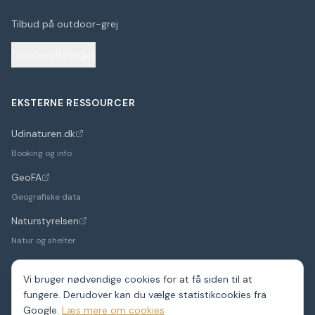
Tilbud på outdoor-grej
Cookieindstillinger
EKSTERNE RESSOURCER
Udinaturen.dk
(åbner i nyt faneblad)
Booking og info
GeoFA
(åbner i nyt faneblad)
Geografiske data
Naturstyrelsen
(åbner i nyt faneblad)
Natur og shelter
Vi bruger nødvendige cookies for at få siden til at
fungere. Derudover kan du vælge statistikcookies fra
©
2026
Google.
ShelterDK. Et hobbyprojekt – data fra GeoFA og andre
Læs mere om cookies