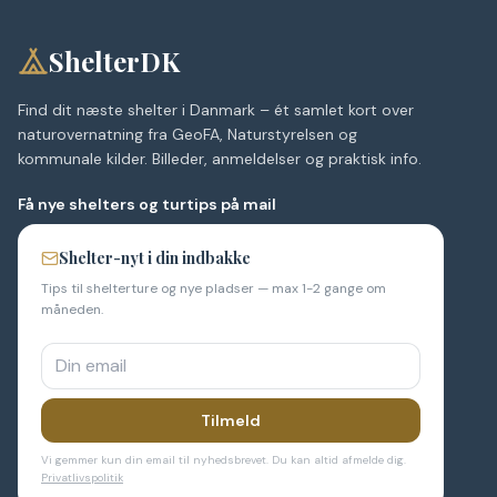
ShelterDK
Find dit næste shelter i Danmark – ét samlet kort over
naturovernatning fra GeoFA, Naturstyrelsen og
kommunale kilder. Billeder, anmeldelser og praktisk info.
Få nye shelters og turtips på mail
Shelter-nyt i din indbakke
Tips til shelterture og nye pladser — max 1-2 gange om
måneden.
Tilmeld
Vi gemmer kun din email til nyhedsbrevet. Du kan altid afmelde dig.
Privatlivspolitik