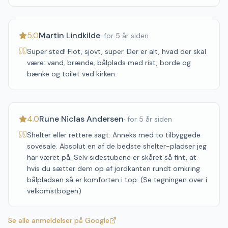
5.0
Martin Lindkilde
·
for 5 år siden
Super sted! Flot, sjovt, super. Der er alt, hvad der skal
være: vand, brænde, bålplads med rist, borde og
bænke og toilet ved kirken.
4.0
Rune Niclas Andersen
·
for 5 år siden
Shelter eller rettere sagt: Anneks med to tilbyggede
sovesale. Absolut en af de bedste shelter-pladser jeg
har været på. Selv sidestubene er skåret så fint, at
hvis du sætter dem op af jordkanten rundt omkring
bålpladsen så er komforten i top. (Se tegningen over i
velkomstbogen)
Se alle anmeldelser på Google