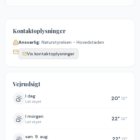
Kontaktoplysninger
Ansvarlig:
Naturstyrelsen - Hovedstaden
Vis kontaktoplysninger
Vejrudsigt
I dag
20
°
15
°
Let skyet
I morgen
22
°
14
°
Let skyet
søn. 9. aug.
22
°
13
°