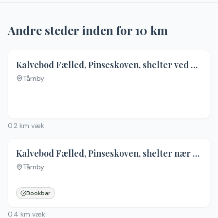
Andre steder inden for
10
km
Kalvebod Fælled, Pinseskoven, shelter ved Ottehøjevej
Tårnby
0.2
km væk
5.0
(
1
)
Kalvebod Fælled, Pinseskoven, shelter nær Svenskeholmvej
Tårnby
Bookbar
0.4
km væk