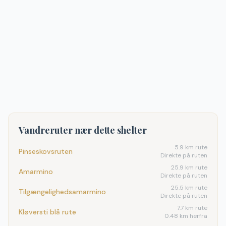
Vandreruter nær dette shelter
5.9
km rute
Pinseskovsruten
Direkte på ruten
25.9
km rute
Amarmino
Direkte på ruten
25.5
km rute
Tilgængelighedsamarmino
Direkte på ruten
7.7
km rute
Kløversti blå rute
0.48 km herfra