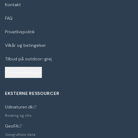
Kontakt
FAQ
Privatlivspolitik
Vilkår og betingelser
Tilbud på outdoor-grej
Cookieindstillinger
EKSTERNE RESSOURCER
Udinaturen.dk
(åbner i nyt faneblad)
Booking og info
GeoFA
(åbner i nyt faneblad)
Geografiske data