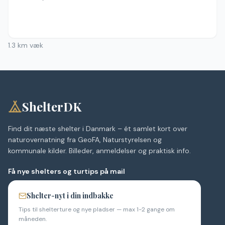
1.3
km væk
ShelterDK
Find dit næste shelter i Danmark – ét samlet kort over
naturovernatning fra GeoFA, Naturstyrelsen og
kommunale kilder. Billeder, anmeldelser og praktisk info.
Få nye shelters og turtips på mail
Shelter-nyt i din indbakke
Tips til shelterture og nye pladser — max 1-2 gange om
måneden.