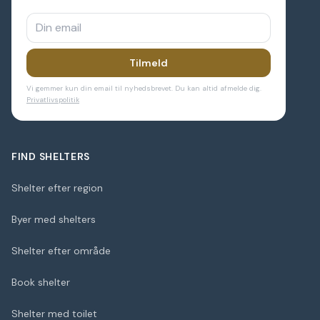
Tilmeld
Vi gemmer kun din email til nyhedsbrevet. Du kan altid afmelde dig.
Privatlivspolitik
FIND SHELTERS
Shelter efter region
Byer med shelters
Shelter efter område
Book shelter
Shelter med toilet