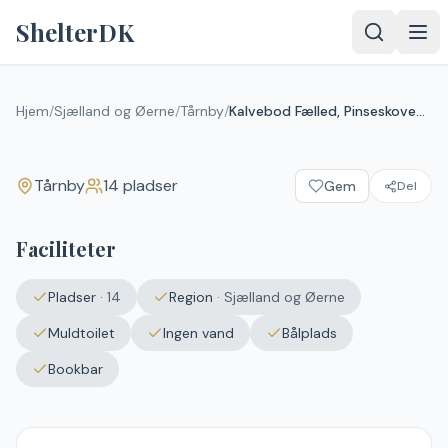
Spring til indhold
ShelterDK
Kalvebod Fælled, Pinseskoven,
Bekkasinen shelter
Hjem
/
Sjælland og Øerne
/
Tårnby
/
Kalvebod Fælled, Pinseskoven, Bekkasinen shelter
Tårnby
Tårnby
14
pladser
Gem
Del
Faciliteter
Pladser
·
14
Region
·
Sjælland og Øerne
Muldtoilet
Ingen vand
Bålplads
Bookbar