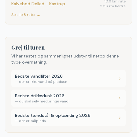
10.9
km rute
Kalvebod Fælled - Kastrup
0.56 km herfra
Se alle
8
ruter →
Grej til turen
Vi har testet og sammenlignet udstyr til netop denne
type overnatning.
Bedste vandfilter 2026
—
der er ikke vand på pladsen
Bedste drikkedunk 2026
—
du skal selv medbringe vand
Bedste tændstål & optænding 2026
—
der er bålplads