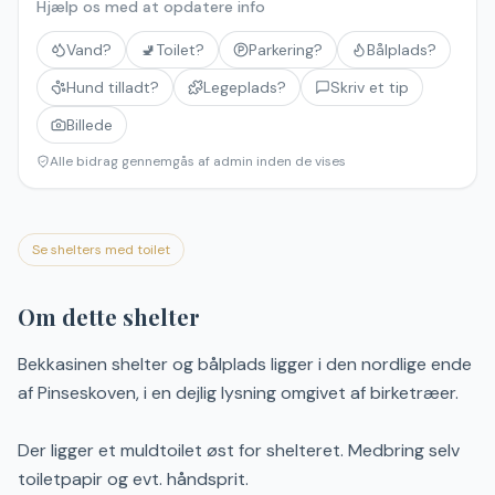
Hjælp os med at opdatere info
Vand?
🚽
Toilet?
Parkering?
Bålplads?
Hund tilladt?
Legeplads?
Skriv et tip
Billede
Alle bidrag gennemgås af admin inden de vises
Se shelters med toilet
Om dette shelter
Bekkasinen shelter og bålplads ligger i den nordlige ende
af Pinseskoven, i en dejlig lysning omgivet af birketræer.
Der ligger et muldtoilet øst for shelteret. Medbring selv
toiletpapir og evt. håndsprit.