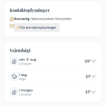
Kontaktoplysninger
Ansvarlig:
Naturstyrelsen Storstrøm
Vis kontaktoplysninger
Vejrudsigt
søn. 9. aug.
25
°
15
°
Let skyet
I dag
21
°
15
°
Regn
I morgen
21
°
14
°
Let skyet