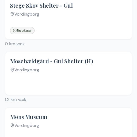
Stege Skov Shelter - Gul
Vordingborg
Bookbar
0
km væk
4.5
(
40
)
Mosehældgård - Gul Shelter (H)
Vordingborg
1.2
km væk
Møns Museum
Vordingborg
Ingen billeder