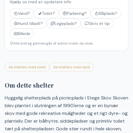
Hjælp os med at opdatere info
Vand?
🚽
Toilet?
Parkering?
Bålplads?
Hund tilladt?
Legeplads?
Skriv et tip
Billede
Alle bidrag gennemgås af admin inden de vises
Se shelters med toilet
Se shelters med vand
Om dette shelter
Hyggelig shelterplads på picnicplads i Stege Skov. Skoven
blev plantet i slutningen af 1990'erne og er en bynær
skov med gode rekreative muligheder og et rigt dyre- og
planteliv. Der er bålhytte, siddepladser og primitiv toilet
tæt på shelterpladsen. Gode stier rundt i hele skoven,