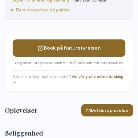
Regler for shelter og teltning
– det skal du vide
Flere ressourcer og guides
Book på Naturstyrelsen
Søg efter "
Stege Skov Shelter - Blå
" på book.naturstyrelsen.dk
Ejer eller driver du dette shelter?
Aktivér gratis online booking
→
Oplevelser
Del din oplevelse
Beliggenhed