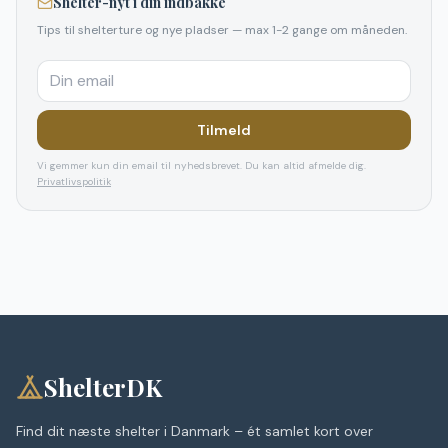
Shelter-nyt i din indbakke
Tips til shelterture og nye pladser — max 1-2 gange om måneden.
Tilmeld
Vi gemmer kun din email til nyhedsbrevet. Du kan altid afmelde dig.
Privatlivspolitik
ShelterDK
Find dit næste shelter i Danmark – ét samlet kort over