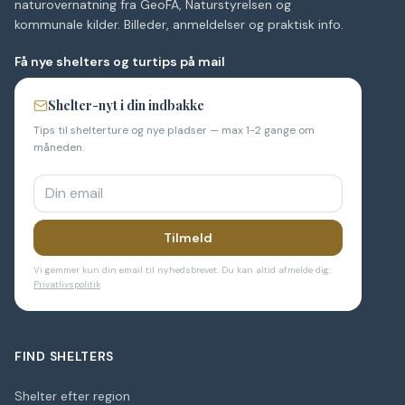
naturovernatning fra GeoFA, Naturstyrelsen og
kommunale kilder. Billeder, anmeldelser og praktisk info.
Få nye shelters og turtips på mail
Shelter-nyt i din indbakke
Tips til shelterture og nye pladser — max 1-2 gange om
måneden.
Tilmeld
Vi gemmer kun din email til nyhedsbrevet. Du kan altid afmelde dig.
Privatlivspolitik
FIND SHELTERS
Shelter efter region