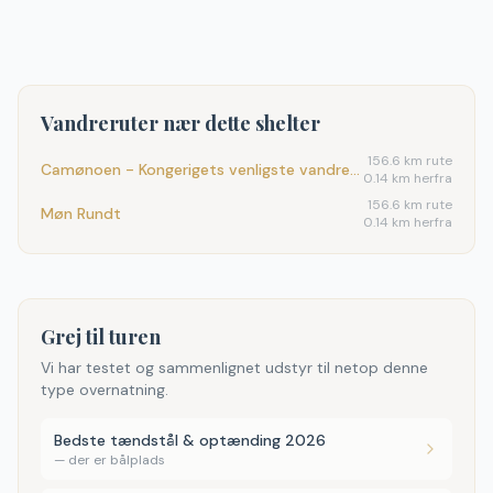
Vandreruter nær dette shelter
156.6
km rute
Camønoen - Kongerigets venligste vandrerute
0.14 km herfra
156.6
km rute
Møn Rundt
0.14 km herfra
Grej til turen
Vi har testet og sammenlignet udstyr til netop denne
type overnatning.
Bedste tændstål & optænding 2026
—
der er bålplads