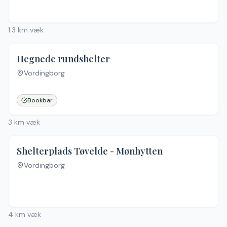
1.3
km væk
Hegnede rundshelter
Vordingborg
Bookbar
3
km væk
4.8
(
13
)
Shelterplads Tøvelde - Mønhytten
Vordingborg
Ingen billeder
4
km væk