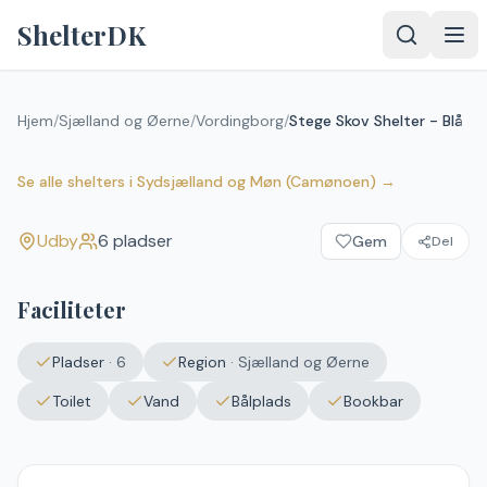
Spring til indhold
ShelterDK
Hjem
/
Sjælland og Øerne
/
Vordingborg
/
Stege Skov Shelter - Blå
Stege Skov Shelter - Blå
Udby
Se alle shelters
i
Sydsjælland og Møn (Camønoen)
→
Udby
6
pladser
Gem
Del
Faciliteter
Pladser
·
6
Region
·
Sjælland og Øerne
Toilet
Vand
Bålplads
Bookbar