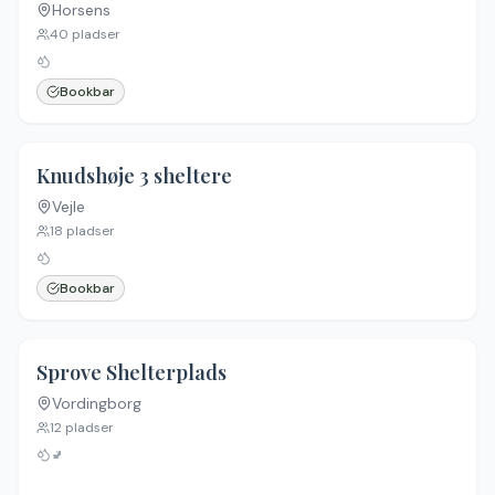
Horsens
40
pladser
Bookbar
5.0
(
8
)
Knudshøje 3 sheltere
Vejle
18
pladser
Bookbar
5.0
(
6
)
Sprove Shelterplads
Vordingborg
12
pladser
🚽