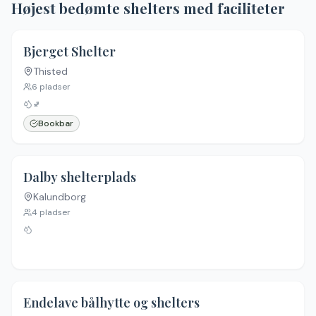
Højest bedømte shelters med faciliteter
5.0
(
9
)
Bjerget Shelter
Thisted
6
pladser
🚽
Bookbar
5.0
(
9
)
Dalby shelterplads
Kalundborg
Ingen billeder
4
pladser
5.0
(
8
)
Endelave bålhytte og shelters