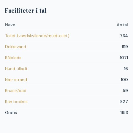
Faciliteter i tal
Navn
Antal
Toilet (vandskyllende/muldtoilet)
734
Drikkevand
1119
Bålplads
1071
Hund tilladt
16
Nær strand
100
Bruser/bad
59
Kan bookes
827
Gratis
1153