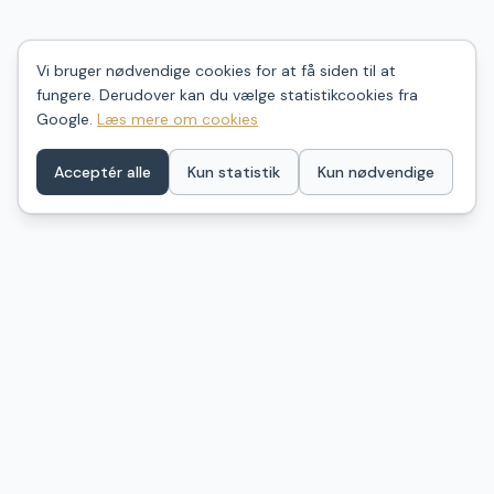
Vi bruger nødvendige cookies for at få siden til at
fungere. Derudover kan du vælge statistikcookies fra
Google.
Læs mere om cookies
Acceptér alle
Kun statistik
Kun nødvendige
ShelterDK
Find dit næste shelter i Danmark – ét samlet kort over
naturovernatning fra GeoFA, Naturstyrelsen og
kommunale kilder. Billeder, anmeldelser og praktisk info.