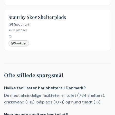
5.0
(
6
)
Staurby Skov Shelterplads
Middelfart
33
pladser
Bookbar
Ofte stillede spørgsmål
Hvilke faciliteter har shelters i Danmark?
De mest almindelige faciliteter er toilet (734 shelters),
drikkevand (1119), bålplads (1071) og hund tilladt (16).
Hvor mange shelters har toilet?