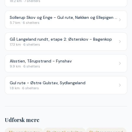
18.2
km ·
7
shelters
Sollerup Skov og Enge - Gul rute, Nøkken og Ellepigen Vandrerute
5.7
km ·
6
shelters
Gå Langeland rundt, etape 2: Østerskov - Bagenkop
17.3
km ·
6
shelters
Alsstien, Tårupstrand - Fynshav
9.9
km ·
6
shelters
Gul rute - Østre Gulstav, Sydlangeland
1.8
km ·
6
shelters
Udforsk mere