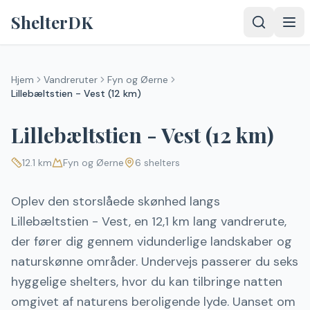
Spring til indhold
ShelterDK
Hjem
Vandreruter
Fyn og Øerne
Lillebæltstien - Vest (12 km)
Lillebæltstien - Vest (12 km)
12.1
km
Fyn og Øerne
6
shelters
Oplev den storslåede skønhed langs
Lillebæltstien - Vest, en 12,1 km lang vandrerute,
der fører dig gennem vidunderlige landskaber og
naturskønne områder. Undervejs passerer du seks
hyggelige shelters, hvor du kan tilbringe natten
omgivet af naturens beroligende lyde. Uanset om