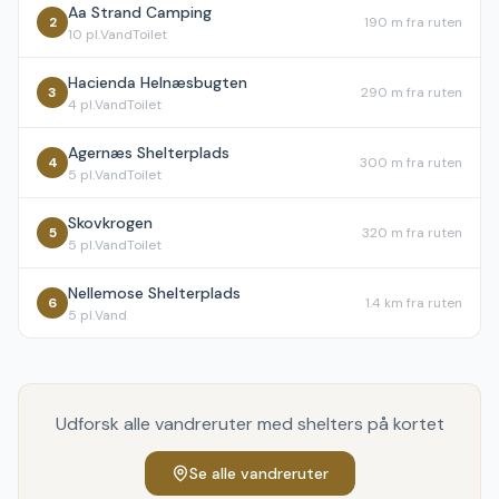
Aa Strand Camping
2
190 m
fra ruten
10
pl.
Vand
Toilet
Hacienda Helnæsbugten
3
290 m
fra ruten
4
pl.
Vand
Toilet
Agernæs Shelterplads
4
300 m
fra ruten
5
pl.
Vand
Toilet
Skovkrogen
5
320 m
fra ruten
5
pl.
Vand
Toilet
Nellemose Shelterplads
6
1.4 km
fra ruten
5
pl.
Vand
Udforsk alle vandreruter med shelters på kortet
Se alle vandreruter