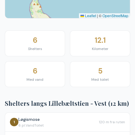
Leaflet
|
©
OpenStreetMap
6
12.1
Shelters
Kilometer
6
5
Med vand
Med toilet
Shelters langs
Lillebæltstien - Vest (12 km)
Løgismose
1
120 m
fra ruten
6
pl.
Vand
Toilet