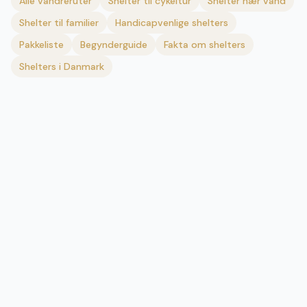
Alle vandreruter
Shelter til cykeltur
Shelter nær vand
Shelter til familier
Handicapvenlige shelters
Pakkeliste
Begynderguide
Fakta om shelters
Shelters i Danmark