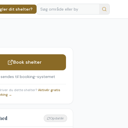
ler dit shelter?
Book shelter
 sendes til booking-systemet
 driver du dette shelter?
Aktivér gratis
oking →
hed
Opdatér