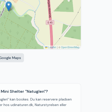
Leaflet
|
©
OpenStreetMap
 Google Maps
ini Shelter "Natuglen"?
uglen" kan bookes. Du kan reservere pladsen
er hos udinaturen.dk, Naturstyrelsen eller