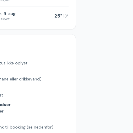
. 9. aug.
25
°
13
°
 skyet
tus ikke oplyst
hane eller drikkevand)
s
st
adser
er
ink til booking (se nedenfor)