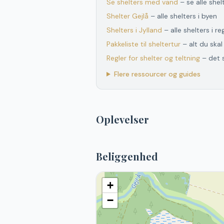
Se shelters med vand
– se alle she
Shelter
Gejlå
– alle shelters i byen
Shelters
i
Jylland
– alle shelters
i
re
Pakkeliste til sheltertur
– alt du ska
Regler for shelter og teltning
– det 
Flere ressourcer og guides
Oplevelser
Beliggenhed
+
−