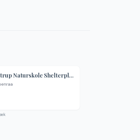
Kelstrup Naturskole Shelterplads
benraa
n billeder
æk