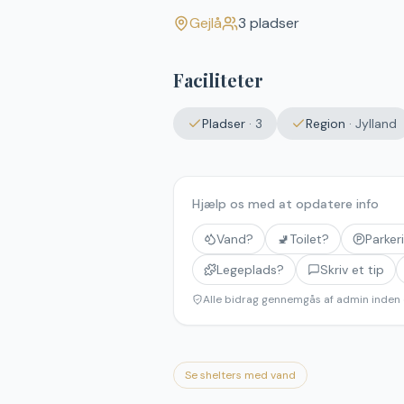
Gejlå
3
pladser
Faciliteter
Pladser
·
3
Region
·
Jylland
Hjælp os med at opdatere info
Vand?
🚽
Toilet?
Parker
Legeplads?
Skriv et tip
Alle bidrag gennemgås af admin inden 
Se shelters med vand