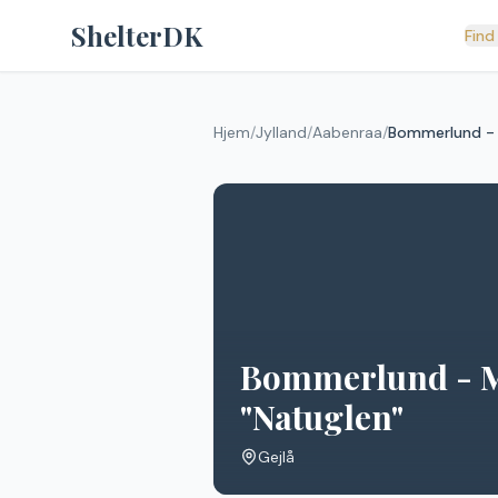
Spring til indhold
ShelterDK
Find
Hjem
/
Jylland
/
Aabenraa
/
Bommerlund - M
Bommerlund - M
"Natuglen"
Gejlå