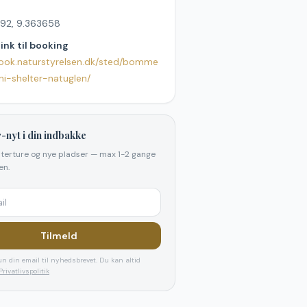
92, 9.363658
link til booking
book.naturstyrelsen.dk/sted/bomme
ni-shelter-natuglen/
-nyt i din indbakke
elterture og nye pladser — max 1-2 gange
n.
Tilmeld
n din email til nyhedsbrevet. Du kan altid
Privatlivspolitik