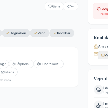
Gem
Del
Ledi
Faile
Døgnåben
Vand
Bookbar
Kontak
Ansva
Vi
ing?
Bålplads?
Hund tilladt?
Billede
Vejrud
de vises
I 
By
I 
Let