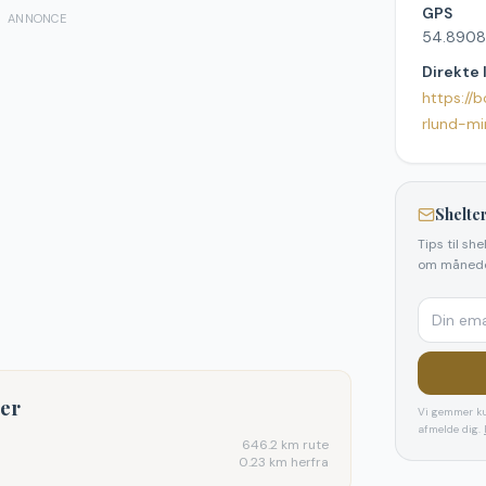
GPS
ANNONCE
54.8908
Direkte 
https://
rlund-mi
Shelter
Tips til sh
om månede
ter
Vi gemmer ku
afmelde dig.
646.2
km rute
0.23 km herfra