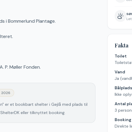
søn
Let
ads i Bommerlund Plantage.
lteret.
Fakta
Toilet
Toiletsta
A. P. Møller Fonden.
Vand
Ja (vand
Bålplad
j 2026
Ikke oply
Antal pl
" er et bookbart shelter i Gejlå med plads til
3 person
ShelterDK eller tilknyttet booking.
Booking
Direkte l