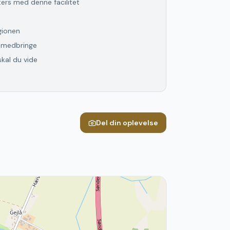
lters med denne facilitet
gionen
l medbringe
skal du vide
Del din oplevelse