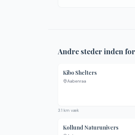
Andre steder inden fo
4
Kibo Shelters
Aabenraa
3.1
km væk
Kollund Naturunivers