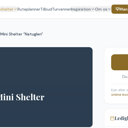
 shelter
Ruteplanner
Tilbud
Turvenner
Inspiration
Om os
💡
Mang
ini Shelter "Natuglen"
Du
Ejer eller
ini Shelter
online bo
Ledig