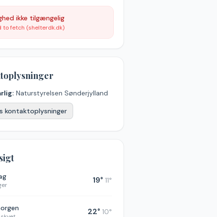
ghed ikke tilgængelig
d to fetch (shelterdk.dk)
toplysninger
rlig:
Naturstyrelsen Sønderjylland
s kontaktoplysninger
sigt
dag
19
°
11
°
ger
morgen
22
°
10
°
 skyet