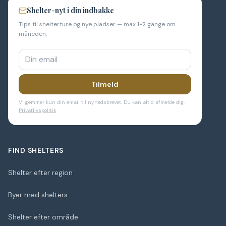
Shelter-nyt i din indbakke
Tips til shelterture og nye pladser — max 1-2 gange om
måneden.
Tilmeld
Vi gemmer kun din email til nyhedsbrevet. Du kan altid afmelde dig.
Privatlivspolitik
FIND SHELTERS
Shelter efter region
Byer med shelters
Shelter efter område