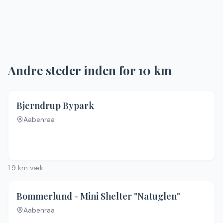
Andre steder inden for
10
km
Bjerndrup Bypark
Aabenraa
1.9
km væk
Bommerlund - Mini Shelter "Natuglen"
Aabenraa