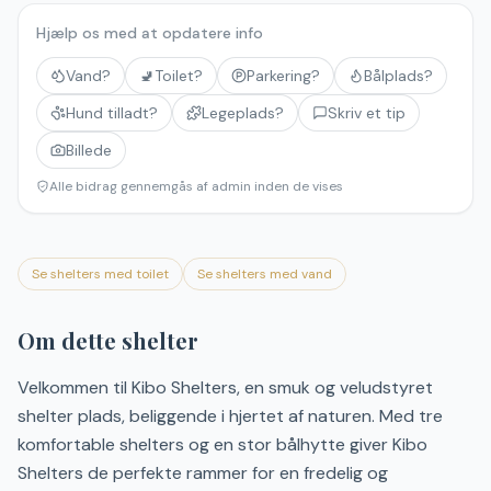
Hjælp os med at opdatere info
Vand?
🚽
Toilet?
Parkering?
Bålplads?
Hund tilladt?
Legeplads?
Skriv et tip
Billede
Alle bidrag gennemgås af admin inden de vises
Se shelters med toilet
Se shelters med vand
Om dette shelter
Velkommen til Kibo Shelters, en smuk og veludstyret
shelter plads, beliggende i hjertet af naturen. Med tre
komfortable shelters og en stor bålhytte giver Kibo
Shelters de perfekte rammer for en fredelig og