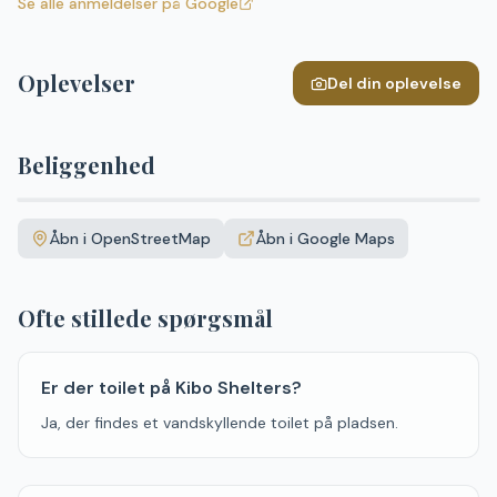
Se alle anmeldelser på Google
Oplevelser
Del din oplevelse
Beliggenhed
Leaflet
|
©
OpenStreetMap
+
Åbn i OpenStreetMap
Åbn i Google Maps
−
Ofte stillede spørgsmål
Er der toilet på Kibo Shelters?
Ja, der findes et vandskyllende toilet på pladsen.