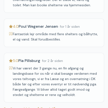
toilet. Man kan booke shelterne via hjemmesiden.
4.0
Poul Wegener Jensen
·
for 1 år siden
Fantastisk lejr område med flere shelters og bålhytte,
el og vand. Skal forudbestilles.
5.0
Pia Pillsburg
·
for 2 år siden
Vi har været der 3 gange nu, en fin afgang og
landingsbase for os når vi skal besøge verdenen med
vores teltvogn, vi er fra Læsø og en overnatning i DK
både før og efter vores eventyr er tit nødvendig pga.
Færgeafgange. Vi bliver altid taget godt imod og
stedet og shelterne er rene og velholdt.