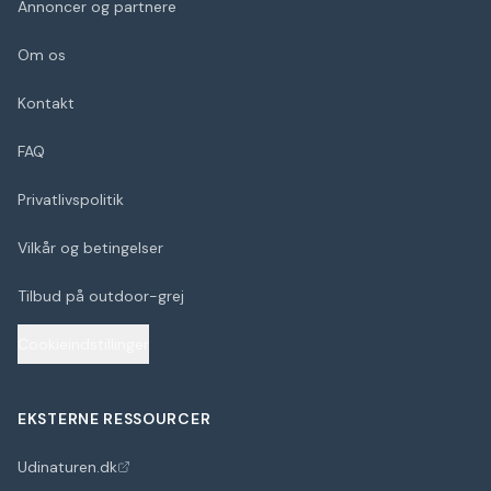
Annoncer og partnere
Om os
Kontakt
FAQ
Privatlivspolitik
Vilkår og betingelser
Tilbud på outdoor-grej
Cookieindstillinger
EKSTERNE RESSOURCER
Udinaturen.dk
(åbner i nyt faneblad)