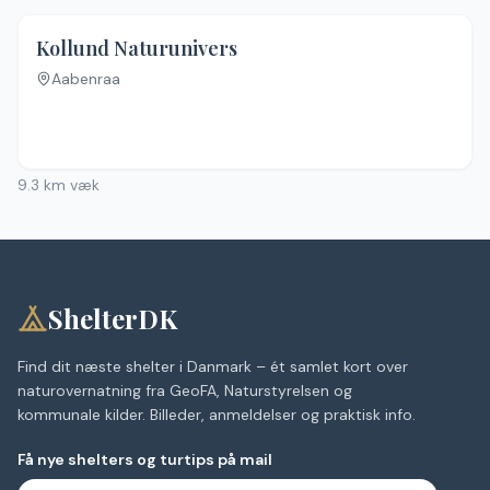
Kollund Naturunivers
Aabenraa
9.3
km væk
ShelterDK
Find dit næste shelter i Danmark – ét samlet kort over
naturovernatning fra GeoFA, Naturstyrelsen og
kommunale kilder. Billeder, anmeldelser og praktisk info.
Få nye shelters og turtips på mail