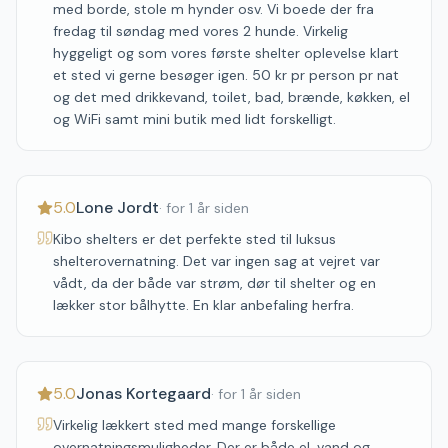
med borde, stole m hynder osv. Vi boede der fra
fredag til søndag med vores 2 hunde. Virkelig
hyggeligt og som vores første shelter oplevelse klart
et sted vi gerne besøger igen. 50 kr pr person pr nat
og det med drikkevand, toilet, bad, brænde, køkken, el
og WiFi samt mini butik med lidt forskelligt.
5.0
Lone Jordt
·
for 1 år siden
Kibo shelters er det perfekte sted til luksus
shelterovernatning. Det var ingen sag at vejret var
vådt, da der både var strøm, dør til shelter og en
lækker stor bålhytte. En klar anbefaling herfra.
5.0
Jonas Kortegaard
·
for 1 år siden
Virkelig lækkert sted med mange forskellige
overnatningsmuligheder. Der er både el, vand og