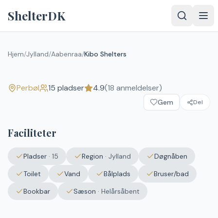
Spring til indhold
ShelterDK
Kibo Shelters
Hjem
/
Jylland
/
Aabenraa
/
Kibo Shelters
4.9
(
18
anmeldelser)
Perbøl
Perbøl
15
pladser
4.9
(
18
anmeldelser)
Gem
Del
Faciliteter
Pladser
·
15
Region
·
Jylland
Døgnåben
Toilet
Vand
Bålplads
Bruser/bad
Bookbar
Sæson
·
Helårsåbent