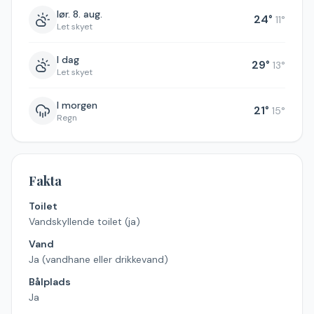
lør. 8. aug.
24
°
11
°
Let skyet
I dag
29
°
13
°
Let skyet
I morgen
21
°
15
°
Regn
Fakta
Toilet
Vandskyllende toilet (ja)
Vand
Ja (vandhane eller drikkevand)
Bålplads
Ja