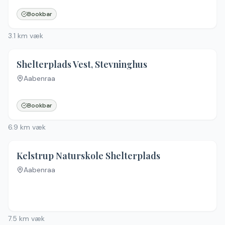
Bookbar
3.1
km væk
Shelterplads Vest, Stevninghus
Aabenraa
Bookbar
6.9
km væk
Kelstrup Naturskole Shelterplads
Aabenraa
Ingen billeder
7.5
km væk