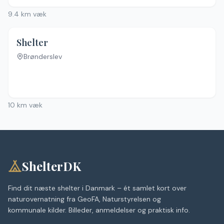
9.4
km væk
Shelter
Brønderslev
Ingen billeder
10
km væk
ShelterDK
Find dit næste shelter i Danmark – ét samlet kort over
naturovernatning fra GeoFA, Naturstyrelsen og
kommunale kilder. Billeder, anmeldelser og praktisk info.