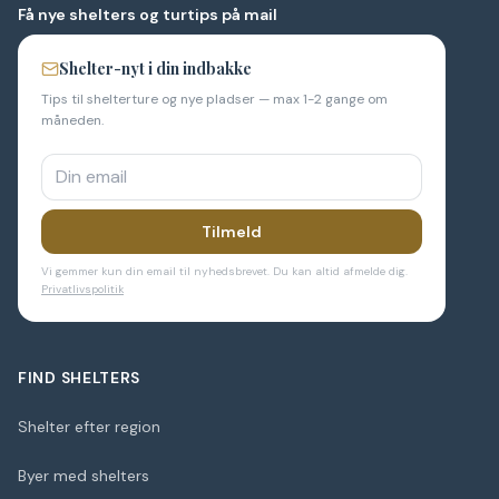
Få nye shelters og turtips på mail
Shelter-nyt i din indbakke
Tips til shelterture og nye pladser — max 1-2 gange om
måneden.
Tilmeld
Vi gemmer kun din email til nyhedsbrevet. Du kan altid afmelde dig.
Privatlivspolitik
FIND SHELTERS
Shelter efter region
Byer med shelters