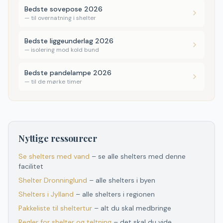
Bedste sovepose 2026
—
til overnatning i shelter
Bedste liggeunderlag 2026
—
isolering mod kold bund
Bedste pandelampe 2026
—
til de mørke timer
Nyttige ressourcer
Se shelters med vand
– se alle shelters med denne
facilitet
Shelter
Dronninglund
– alle shelters i byen
Shelters
i
Jylland
– alle shelters
i
regionen
Pakkeliste til sheltertur
– alt du skal medbringe
Regler for shelter og teltning
– det skal du vide