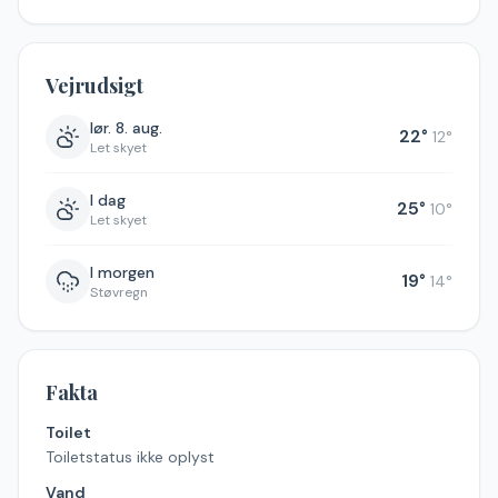
Vejrudsigt
lør. 8. aug.
22
°
12
°
Let skyet
I dag
25
°
10
°
Let skyet
I morgen
19
°
14
°
Støvregn
Fakta
Toilet
Toiletstatus ikke oplyst
Vand