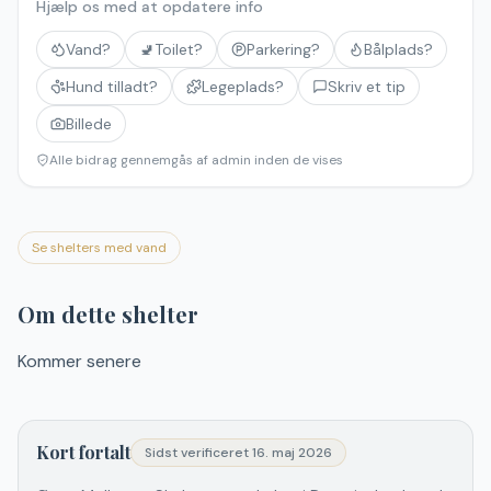
Hjælp os med at opdatere info
Vand?
🚽
Toilet?
Parkering?
Bålplads?
Hund tilladt?
Legeplads?
Skriv et tip
Billede
Alle bidrag gennemgås af admin inden de vises
Se shelters med vand
Om dette shelter
Kommer senere
Kort fortalt
Sidst verificeret
16. maj 2026