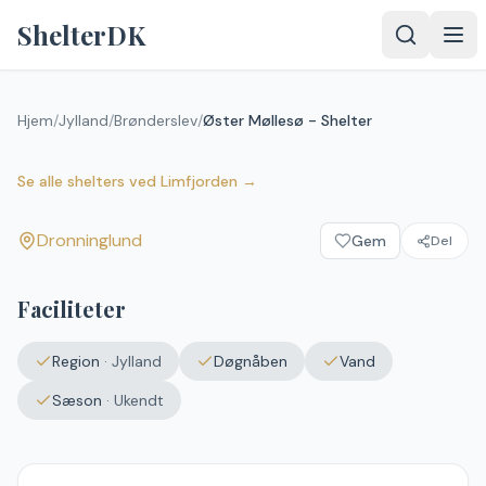
Spring til indhold
ShelterDK
Hjem
/
Jylland
/
Brønderslev
/
Øster Møllesø - Shelter
Øster Møllesø - Shelter
Dronninglund
Se alle shelters
ved
Limfjorden
→
Dronninglund
Gem
Del
Upload et
billede – det
vises efter
Faciliteter
godkendelse.
Vælg
Region
·
Jylland
Døgnåben
Vand
billede
Ingen fil valgt
Sæson
·
Ukendt
Send