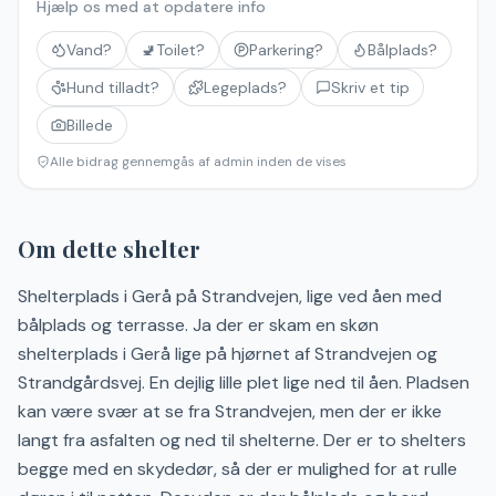
Hjælp os med at opdatere info
Vand?
🚽
Toilet?
Parkering?
Bålplads?
Hund tilladt?
Legeplads?
Skriv et tip
Billede
Alle bidrag gennemgås af admin inden de vises
Om dette shelter
Shelterplads i Gerå på Strandvejen, lige ved åen med
bålplads og terrasse. Ja der er skam en skøn
shelterplads i Gerå lige på hjørnet af Strandvejen og
Strandgårdsvej. En dejlig lille plet lige ned til åen. Pladsen
kan være svær at se fra Strandvejen, men der er ikke
langt fra asfalten og ned til shelterne. Der er to shelters
begge med en skydedør, så der er mulighed for at rulle