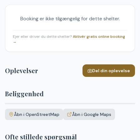
Booking er ikke tilgængelig for dette shelter.
Ejer eller driver du dette shelter?
Aktivér gratis online booking
→
Oplevelser
Del din oplevelse
Beliggenhed
Leaflet
|
©
OpenStreetMap
+
Åbn i OpenStreetMap
Åbn i Google Maps
−
Ofte stillede spørgsmål