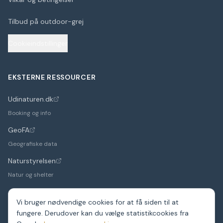
Tilbud på outdoor-grej
Cookieindstillinger
EKSTERNE RESSOURCER
Udinaturen.dk
(åbner i nyt faneblad)
Booking og info
GeoFA
(åbner i nyt faneblad)
Geografiske data
Naturstyrelsen
(åbner i nyt faneblad)
Natur og shelter
Vi bruger nødvendige cookies for at få siden til at
fungere. Derudover kan du vælge statistikcookies fra