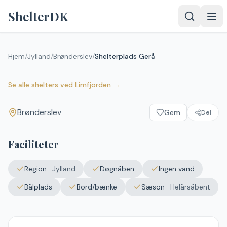
Spring til indhold
ShelterDK
Hjem
/
Jylland
/
Brønderslev
/
Shelterplads Gerå
Shelterplads Gerå
Brønderslev
Se alle shelters
ved
Limfjorden
→
Brønderslev
Gem
Del
Upload et
billede – det
vises efter
Faciliteter
godkendelse.
Vælg
Region
·
Jylland
Døgnåben
Ingen vand
billede
Ingen fil valgt
Bålplads
Bord/bænke
Sæson
·
Helårsåbent
Send