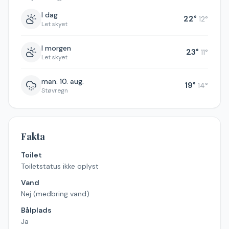
I dag
22
°
12
°
Let skyet
I morgen
23
°
11
°
Let skyet
man. 10. aug.
19
°
14
°
Støvregn
Fakta
Toilet
Toiletstatus ikke oplyst
Vand
Nej (medbring vand)
Bålplads
Ja