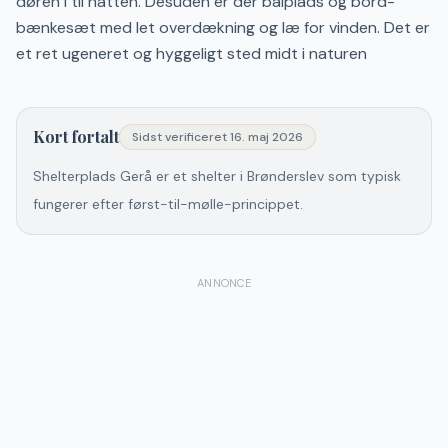
døren i til natten. Desuden er der bålplads og bord-
bænkesæt med let overdækning og læ for vinden. Det er
et ret ugeneret og hyggeligt sted midt i naturen
Kort fortalt
Sidst verificeret
16. maj 2026
Shelterplads Gerå er et shelter i Brønderslev som typisk
fungerer efter først-til-mølle-princippet.
ANNONCE