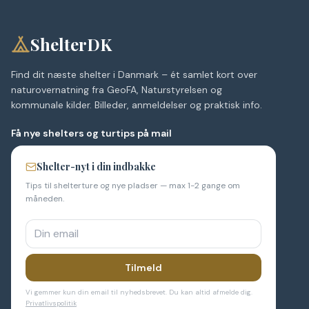
ShelterDK
Find dit næste shelter i Danmark – ét samlet kort over
naturovernatning fra GeoFA, Naturstyrelsen og
kommunale kilder. Billeder, anmeldelser og praktisk info.
Få nye shelters og turtips på mail
Shelter-nyt i din indbakke
Tips til shelterture og nye pladser — max 1-2 gange om
måneden.
Tilmeld
Vi gemmer kun din email til nyhedsbrevet. Du kan altid afmelde dig.
Privatlivspolitik