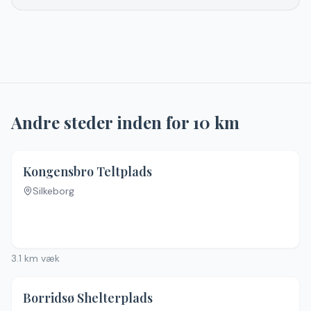
Andre steder inden for
10
km
Kongensbro Teltplads
Silkeborg
3.1
km væk
Borridsø Shelterplads