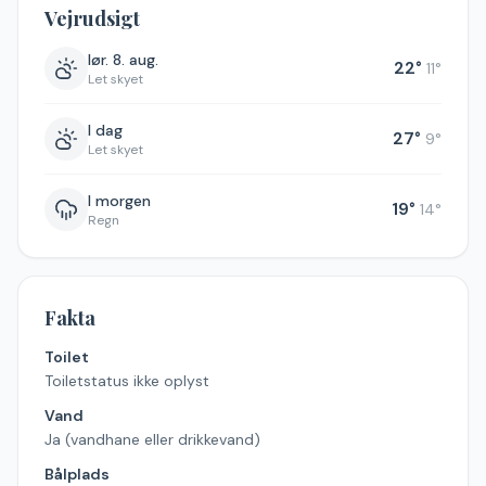
Vejrudsigt
lør. 8. aug.
22
°
11
°
Let skyet
I dag
27
°
9
°
Let skyet
I morgen
19
°
14
°
Regn
Fakta
Toilet
Toiletstatus ikke oplyst
Vand
Ja (vandhane eller drikkevand)
Bålplads