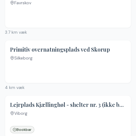
Favrskov
3.7
km væk
Primitiv overnatningsplads ved Skorup
Silkeborg
4
km væk
Lejrplads Kjællinghøl - shelter nr. 3 (ikke bookbar)
Viborg
Ingen billeder
Bookbar