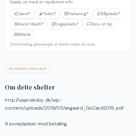
Hjælp os med at opdatere info
Vand?
🚽
Toilet?
Parkering?
Bålplads?
Hund tilladt?
Legeplads?
Skriv et tip
Billede
Alle bidrag gennemgås af admin inden de vises
Se shelters med vand
Om dette shelter
http://vejerslevby. dk/wp-
content/uploads/2019/05/asgaard_GoCard2019. pdf
9 sovepladser mod betaling.