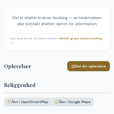
Dette shelter kræver booking — se beskrivelsen
eller kontakt shelter-ejeren for information.
Ejer eller driver du dette shelter?
Aktivér gratis online booking
→
Oplevelser
Del din oplevelse
Beliggenhed
Leaflet
|
©
OpenStreetMap
+
Åbn i OpenStreetMap
Åbn i Google Maps
−