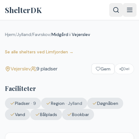
Spring til indhold
ShelterDK
Hjem
/
Jylland
/
Favrskov
/
Midgård i Vejerslev
Midgård i Vejerslev
Vejerslev
Se alle shelters
ved
Limfjorden
→
Vejerslev
9
pladser
Gem
Del
Faciliteter
Pladser
·
9
Region
·
Jylland
Døgnåben
Vand
Bålplads
Bookbar