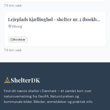
7.9
km væk
Lejrplads Kjællinghøl - shelter nr. 2 (bookbar)
Viborg
Ingen billeder
Bookbar
7.9
km væk
ShelterDK
Find dit næste shelter i Danmark – ét samlet kort over
naturovernatning fra GeoFA, Naturstyrelsen og
kommunale kilder. Billeder, anmeldelser og praktisk info.