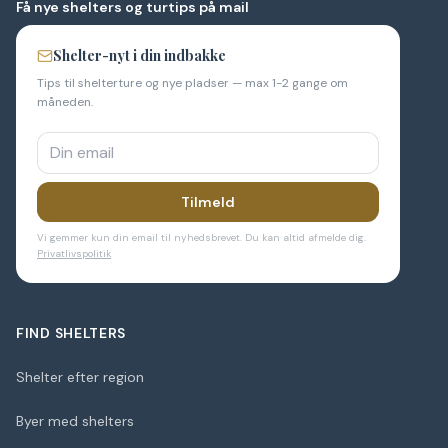
Få nye shelters og turtips på mail
Shelter-nyt i din indbakke
Tips til shelterture og nye pladser — max 1-2 gange om
måneden.
Tilmeld
Vi gemmer kun din email til nyhedsbrevet. Du kan altid afmelde dig.
Privatlivspolitik
FIND SHELTERS
Shelter efter region
Byer med shelters