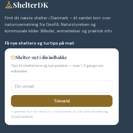
ShelterDK
Find dit næste shelter i Danmark – ét samlet kort over
naturovernatning fra GeoFA, Naturstyrelsen og
kommunale kilder. Billeder, anmeldelser og praktisk info.
Få nye shelters og turtips på mail
Shelter-nyt i din indbakke
Tips til shelterture og nye pladser — max 1-2 gange om
måneden.
Tilmeld
Vi gemmer kun din email til nyhedsbrevet. Du kan altid afmelde dig.
Privatlivspolitik