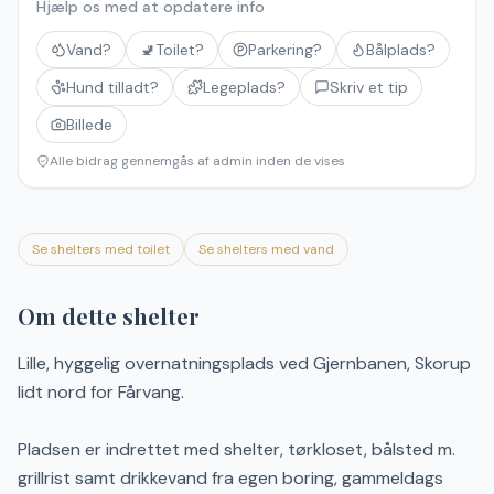
Hjælp os med at opdatere info
Vand?
🚽
Toilet?
Parkering?
Bålplads?
Hund tilladt?
Legeplads?
Skriv et tip
Billede
Alle bidrag gennemgås af admin inden de vises
Se shelters med toilet
Se shelters med vand
Om dette shelter
Lille, hyggelig overnatningsplads ved Gjernbanen, Skorup
lidt nord for Fårvang.
Pladsen er indrettet med shelter, tørkloset, bålsted m.
grillrist samt drikkevand fra egen boring, gammeldags