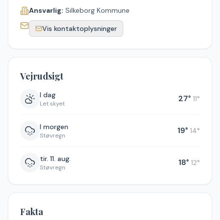
Ansvarlig:
Silkeborg Kommune
Vis kontaktoplysninger
Vejrudsigt
I dag
27
°
11
°
Let skyet
I morgen
19
°
14
°
Støvregn
tir. 11. aug.
18
°
12
°
Støvregn
Fakta