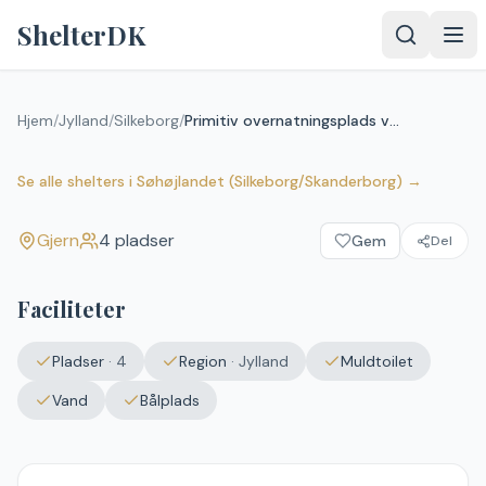
Spring til indhold
ShelterDK
Primitiv overnatningsplads ved
Hjem
/
Jylland
/
Silkeborg
/
Primitiv overnatningsplads ved Skorup
Skorup
Gjern
Se alle shelters
i
Søhøjlandet (Silkeborg/Skanderborg)
→
Gjern
4
pladser
Gem
Del
Faciliteter
Pladser
·
4
Region
·
Jylland
Muldtoilet
Vand
Bålplads