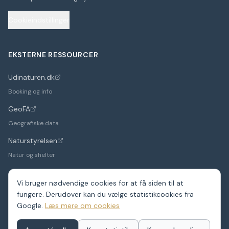
Cookieindstillinger
EKSTERNE RESSOURCER
Udinaturen.dk
(åbner i nyt faneblad)
Booking og info
GeoFA
(åbner i nyt faneblad)
Geografiske data
Naturstyrelsen
(åbner i nyt faneblad)
Natur og shelter
Vi bruger nødvendige cookies for at få siden til at
fungere. Derudover kan du vælge statistikcookies fra
©
2026
Google.
ShelterDK. Et hobbyprojekt – data fra GeoFA og andre
Læs mere om cookies
offentlige kilder.
Shelters i hele Danmark