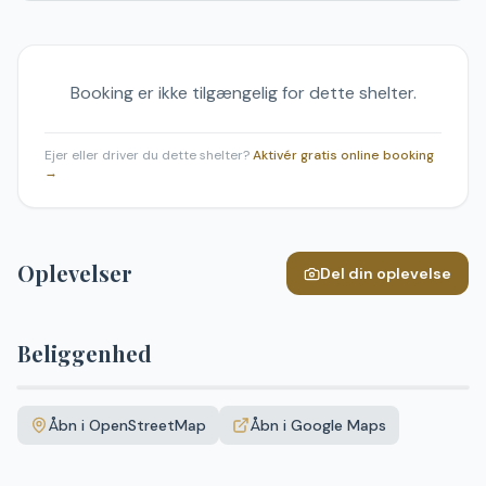
Booking er ikke tilgængelig for dette shelter.
Ejer eller driver du dette shelter?
Aktivér gratis online booking
→
Oplevelser
Del din oplevelse
Beliggenhed
Leaflet
|
©
OpenStreetMap
+
Åbn i OpenStreetMap
Åbn i Google Maps
−