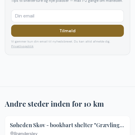
Tips til shelterture og nye pladser — max 1-2 gange om måneden.
Tilmeld
Vi gemmer kun din email til nyhedsbrevet. Du kan altid afmelde dig.
Privatlivspolitik
Andre steder inden for
10
km
5.0
(
1
)
Søheden Skov - bookbart shelter "Grævlingebo"
Brønderslev