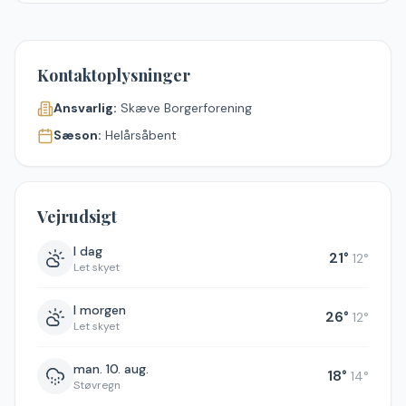
Kontaktoplysninger
Ansvarlig:
Skæve Borgerforening
Sæson:
Helårsåbent
Vejrudsigt
I dag
21
°
12
°
Let skyet
I morgen
26
°
12
°
Let skyet
man. 10. aug.
18
°
14
°
Støvregn