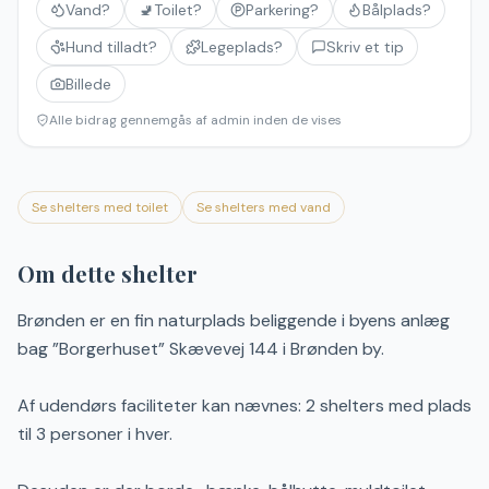
Vand?
🚽
Toilet?
Parkering?
Bålplads?
Hund tilladt?
Legeplads?
Skriv et tip
Billede
Alle bidrag gennemgås af admin inden de vises
Se shelters med toilet
Se shelters med vand
Om dette shelter
Brønden er en fin naturplads beliggende i byens anlæg
bag ”Borgerhuset” Skævevej 144 i Brønden by.
Af udendørs faciliteter kan nævnes: 2 shelters med plads
til 3 personer i hver.