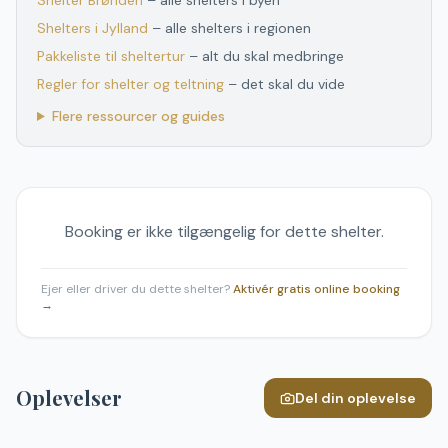
Shelter
Brønden
– alle shelters i byen
Shelters
i
Jylland
– alle shelters
i
regionen
Pakkeliste til sheltertur
– alt du skal medbringe
Regler for shelter og teltning
– det skal du vide
Flere ressourcer og guides
Booking er ikke tilgængelig for dette shelter.
Ejer eller driver du dette shelter?
Aktivér gratis online booking
→
Oplevelser
Del din oplevelse