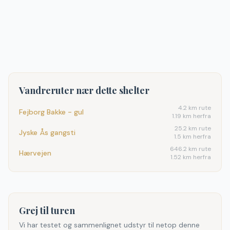
Vandreruter nær dette shelter
4.2
km rute
Fejborg Bakke - gul
1.19 km herfra
25.2
km rute
Jyske Ås gangsti
1.5 km herfra
646.2
km rute
Hærvejen
1.52 km herfra
Grej til turen
Vi har testet og sammenlignet udstyr til netop denne