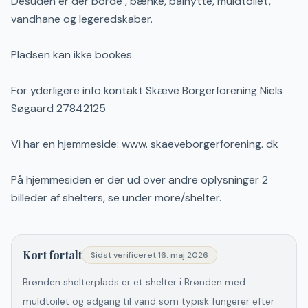
Desuden er der borde , bænke, bålhytte, muldtoilet,
vandhane og legeredskaber.
Pladsen kan ikke bookes.
For yderligere info kontakt Skæve Borgerforening Niels
Søgaard 27842125
Vi har en hjemmeside: www. skaeveborgerforening. dk
På hjemmesiden er der ud over andre oplysninger 2
billeder af shelters, se under more/shelter.
Kort fortalt
Sidst verificeret
16. maj 2026
Brønden shelterplads er et shelter i Brønden med
muldtoilet og adgang til vand som typisk fungerer efter