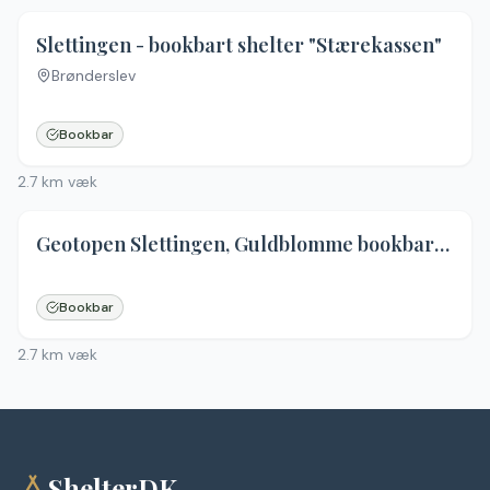
4.7
(
9
)
Slettingen - bookbart shelter "Stærekassen"
Brønderslev
Ingen billeder
Bookbar
2.7
km væk
Geotopen Slettingen, Guldblomme bookbart shelter
Bookbar
2.7
km væk
ShelterDK