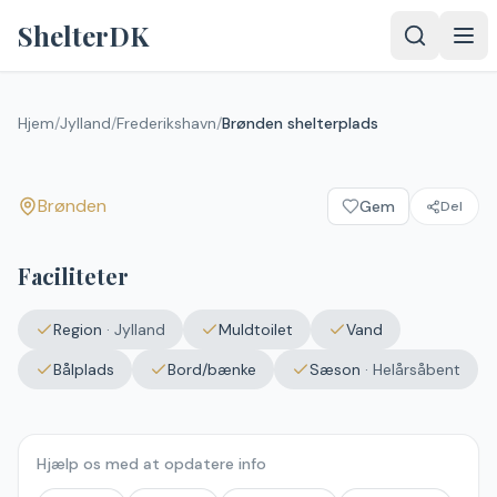
Spring til indhold
ShelterDK
Brønden shelterplads
Hjem
/
Jylland
/
Frederikshavn
/
Brønden shelterplads
Brønden
Brønden
Gem
Del
Faciliteter
Region
·
Jylland
Muldtoilet
Vand
Bålplads
Bord/bænke
Sæson
·
Helårsåbent
Hjælp os med at opdatere info