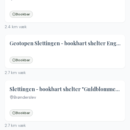
Bookbar
2.4
km væk
Geotopen Slettingen - bookbart shelter Engelsød
Bookbar
2.7
km væk
4.7
(
9
)
Slettingen - bookbart shelter "Guldblommen"
Brønderslev
Bookbar
2.7
km væk