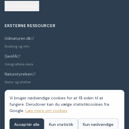
Cookieindstillinger
EKSTERNE RESSOURCER
Udinaturen.dk
(åbner i nyt faneblad)
Booking og info
GeoFA
(åbner i nyt faneblad)
Geografiske data
Naturstyrelsen
(åbner i nyt faneblad)
Natur og shelter
Vi bruger nødvendige cookies for at få siden til at
fungere. Derudover kan du vælge statistikcookies fra
©
2026
Google.
ShelterDK. Et hobbyprojekt – data fra GeoFA og andre
Læs mere om cookies
offentlige kilder.
Shelters i hele Danmark
Acceptér alle
Kun statistik
Kun nødvendige