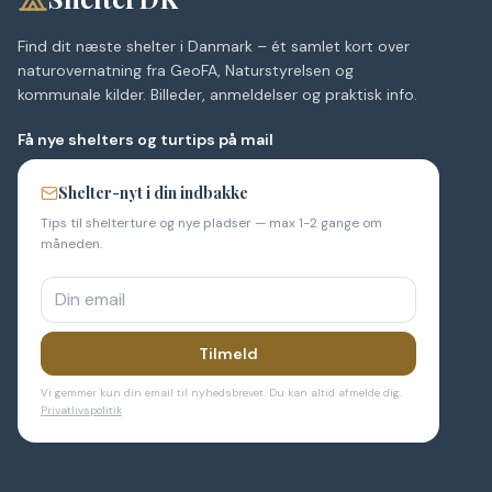
Find dit næste shelter i Danmark – ét samlet kort over
naturovernatning fra GeoFA, Naturstyrelsen og
kommunale kilder. Billeder, anmeldelser og praktisk info.
Få nye shelters og turtips på mail
Shelter-nyt i din indbakke
Tips til shelterture og nye pladser — max 1-2 gange om
måneden.
Tilmeld
Vi gemmer kun din email til nyhedsbrevet. Du kan altid afmelde dig.
Privatlivspolitik