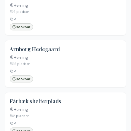
Herning
4
pladser
🚽
Bookbar
Arnborg Hedegaard
Herning
12
pladser
🚽
Bookbar
Fårbæk shelterplads
Herning
2
pladser
🚽