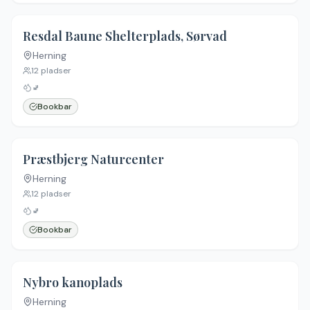
Resdal Baune Shelterplads, Sørvad
Herning
12
pladser
🚽
Bookbar
4.0
(
1
)
Præstbjerg Naturcenter
Herning
12
pladser
🚽
Bookbar
4.4
(
21
)
Nybro kanoplads
Herning