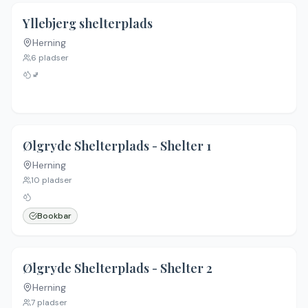
Yllebjerg shelterplads
Herning
6
pladser
🚽
4.6
(
46
)
Ølgryde Shelterplads - Shelter 1
Herning
10
pladser
Bookbar
4.6
(
46
)
Ølgryde Shelterplads - Shelter 2
Herning
7
pladser