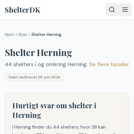
Spring til indhold
ShelterDK
Hjem
Byer
Shelter
Herning
Shelter
Herning
44
shelter
s
i og omkring Herning
.
Se flere bysider
Sidst verificeret
28. juni 2026
Hurtigt svar om shelter i
Herning
I Herning finder du 44 shelters, hvor 38 kan