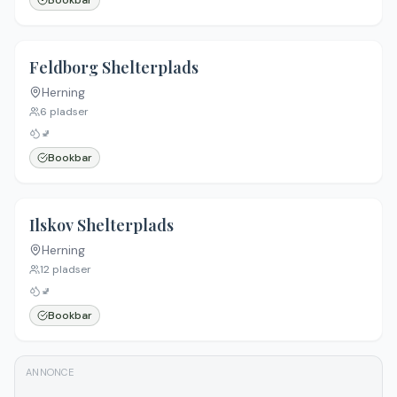
Bookbar
Feldborg Shelterplads
Herning
6
pladser
🚽
Bookbar
Ilskov Shelterplads
Herning
12
pladser
🚽
Bookbar
ANNONCE