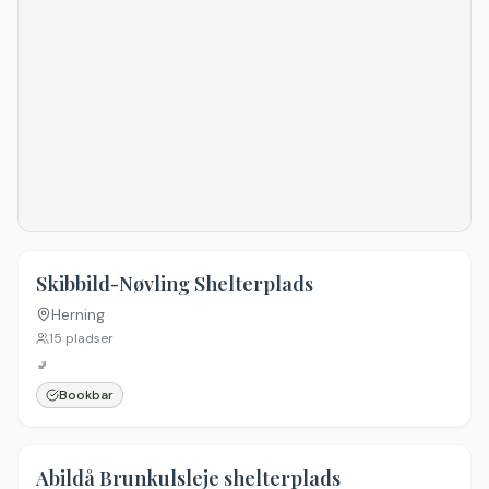
4.3
(
3
)
Skibbild-Nøvling Shelterplads
Herning
15
pladser
🚽
Bookbar
Abildå Brunkulsleje shelterplads