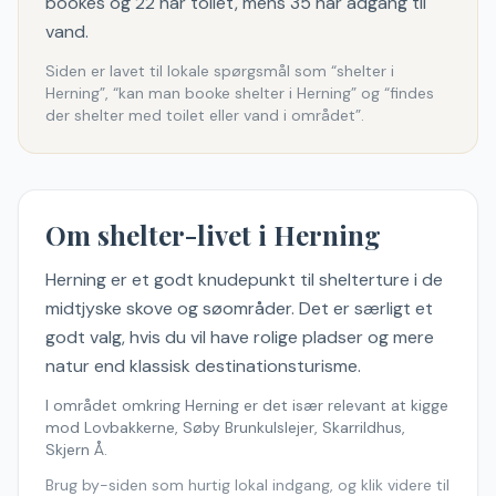
bookes og 22 har toilet, mens 35 har adgang til
vand.
Siden er lavet til lokale spørgsmål som “shelter i
Herning
”, “kan man booke shelter i
Herning
” og “findes
der shelter med toilet eller vand
i området
”.
Om shelter-livet i
Herning
Herning er et godt knudepunkt til shelterture i de
midtjyske skove og søområder. Det er særligt et
godt valg, hvis du vil have rolige pladser og mere
natur end klassisk destinationsturisme.
I området omkring
Herning
er det især relevant at kigge
mod
Lovbakkerne, Søby Brunkulslejer, Skarrildhus,
Skjern Å
.
Brug by-siden som hurtig lokal indgang, og klik videre til