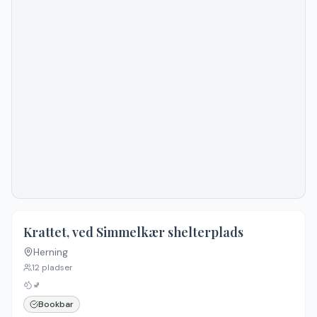
Krattet, ved Simmelkær shelterplads
Herning
12
pladser
🚽
Bookbar