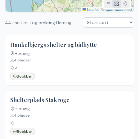
Leaflet
|
©
OpenStreetMap
44 shelters i og omkring Herning
Hankelbjergs shelter og bålhytte
Herning
4
pladser
🚽
Bookbar
Shelterplads Stakroge
Herning
4
pladser
Bookbar