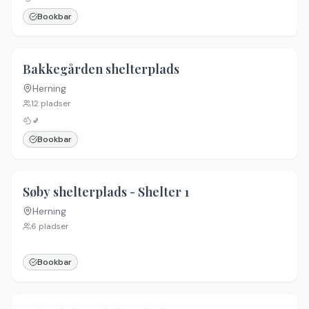
Bookbar
Bakkegården shelterplads
Herning
12
pladser
🚽
Bookbar
Søby shelterplads - Shelter 1
Herning
6
pladser
Bookbar