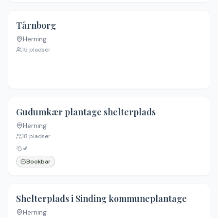
Tårnborg
Herning
15
pladser
4.6
(
26
)
Gudumkær plantage shelterplads
Herning
18
pladser
🚽
Bookbar
4.6
(
22
)
Shelterplads i Sinding kommuneplantage
Herning