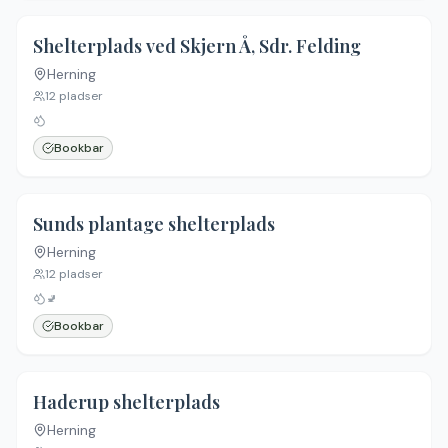
5.0
(
1
)
Shelterplads ved Skjern Å, Sdr. Felding
Herning
12
pladser
Bookbar
4.0
(
1
)
Sunds plantage shelterplads
Herning
12
pladser
🚽
Bookbar
Haderup shelterplads
Herning