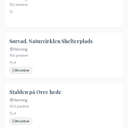
2
pladser
Sørvad, Naturcirklen Shelterplads
Herning
6
pladser
🚽
Bookbar
Stalden på Ørre hede
Herning
12
pladser
🚽
Bookbar