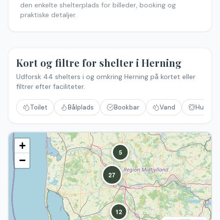
den enkelte shelterplads for billeder, booking og
praktiske detaljer.
Kort og filtre for shelter i
Herning
Udforsk
44
shelters i og omkring
Herning
på kortet eller
filtrer efter faciliteter.
Toilet
Bålplads
Bookbar
Vand
Hund til
+
5
−
27
12