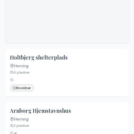
2.3
(
3
)
Holtbjerg shelterplads
Herning
4
pladser
Bookbar
Arnborg Hjemstavnshus
Herning
3
pladser
🚽