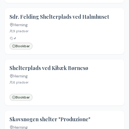
Sdr. Felding Shelterplads ved Halmhuset
Herning
9
pladser
🚽
Bookbar
Shelterplads ved Kibæk Børnesø
Herning
6
pladser
Bookbar
Skovsnogen shelter "Produzione"
Herning