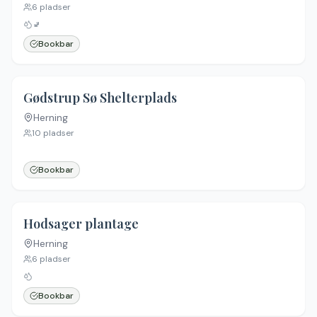
6
pladser
🚽
Bookbar
4.2
(
9
)
Gødstrup Sø Shelterplads
Herning
10
pladser
Bookbar
4.7
(
6
)
Hodsager plantage
Herning
6
pladser
Bookbar