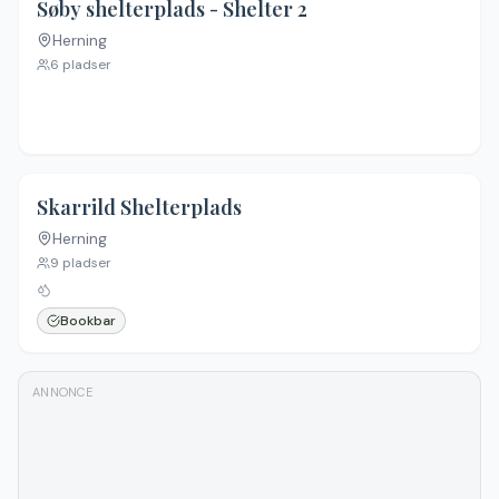
Søby shelterplads - Shelter 2
Herning
6
pladser
4.2
(
49
)
Skarrild Shelterplads
Herning
9
pladser
Bookbar
ANNONCE