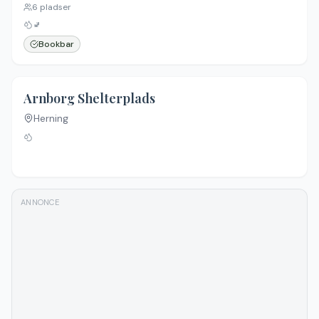
6
pladser
🚽
Bookbar
Arnborg Shelterplads
Herning
ANNONCE