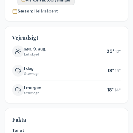
Vis kontaktoplysninger
Sæson:
Helårsåbent
Vejrudsigt
søn. 9. aug.
25
°
12
°
Let skyet
I dag
18
°
15
°
Støvregn
I morgen
18
°
14
°
Støvregn
Fakta
Toilet