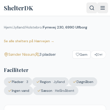
Spring til indhold
ShelterDK
Hjem
/
Jylland
/
Holstebro
/
Fyrrevej 230, 6990 Ulfborg
Fyrrevej 230, 6990 Ulfborg
Sønder Nissum
Se alle shelters
på
Hærvejen
→
Sønder Nissum
3
pladser
Gem
Del
Faciliteter
Pladser
·
3
Region
·
Jylland
Døgnåben
Ingen vand
Sæson
·
Helårsåbent