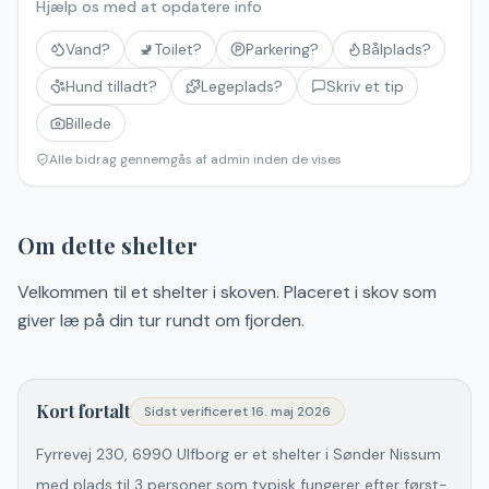
Hjælp os med at opdatere info
Vand?
🚽
Toilet?
Parkering?
Bålplads?
Hund tilladt?
Legeplads?
Skriv et tip
Billede
Alle bidrag gennemgås af admin inden de vises
Om dette shelter
Velkommen til et shelter i skoven. Placeret i skov som
giver læ på din tur rundt om fjorden.
Kort fortalt
Sidst verificeret
16. maj 2026
Fyrrevej 230, 6990 Ulfborg er et shelter i Sønder Nissum
med plads til 3 personer som typisk fungerer efter først-