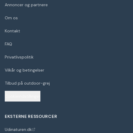
Annoncer og partnere
Om os
Kontakt
FAQ
Privatlivspolitik
Vilkår og betingelser
Tilbud på outdoor-grej
Cookieindstillinger
EKSTERNE RESSOURCER
Udinaturen.dk
(åbner i nyt faneblad)