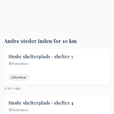
Andre steder inden for
10
km
4.9
(
15
)
Husby shelterplads - shelter 3
Holstebro
Bookbar
4
km væk
4.9
(
15
)
Husby shelterplads - shelter 4
Holstebro