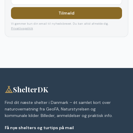
Tilmeld
Vi gemmer kun din email til nyhedsbrevet. Du kan altid afmelde dig.
Privatlivspolitik
ShelterDK
Find dit næste shelter i Danmark – ét samlet kort over
naturovernatning fra GeoFA, Naturstyrelsen og
kommunale kilder. Billeder, anmeldelser og praktisk info.
Få nye shelters og turtips på mail