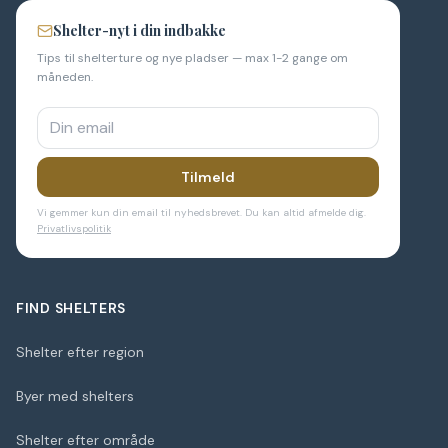
Shelter-nyt i din indbakke
Tips til shelterture og nye pladser — max 1-2 gange om
måneden.
Tilmeld
Vi gemmer kun din email til nyhedsbrevet. Du kan altid afmelde dig.
Privatlivspolitik
FIND SHELTERS
Shelter efter region
Byer med shelters
Shelter efter område