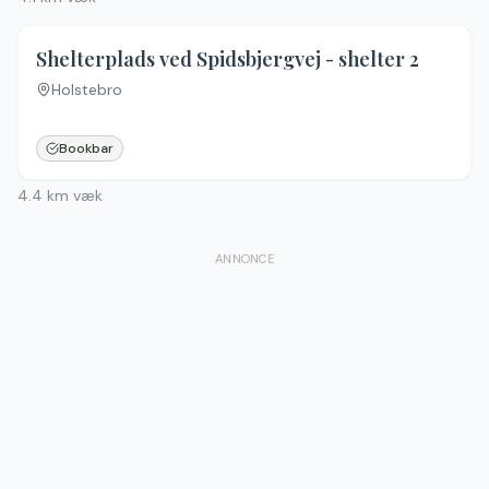
5.0
(
2
)
Shelterplads ved Spidsbjergvej - shelter 2
Holstebro
Bookbar
4.4
km væk
ANNONCE