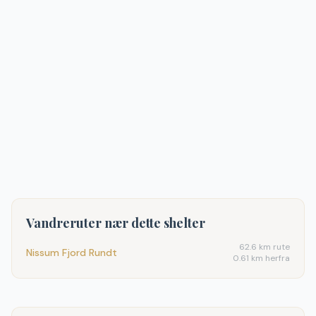
Vandreruter nær dette shelter
62.6
km rute
Nissum Fjord Rundt
0.61 km herfra