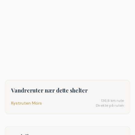
Vandreruter nær dette shelter
136.8
km rute
Kystruten Mors
Direkte på ruten