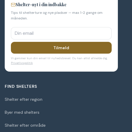
Shelter-nyt i din indbakke
Tips til shelterture og nye pladser — max 1-2 gange om
måneden.
Tilmeld
Vi gemmer kun din email til nyhedsbrevet. Du kan altid afmelde dig.
Privatlivspolitik
FIND SHELTERS
Shelter efter region
Byer med shelters
Shelter efter område