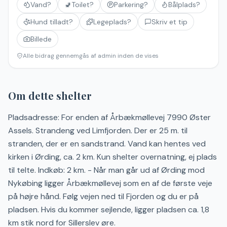
Vand?
🚽
Toilet?
Parkering?
Bålplads?
Hund tilladt?
Legeplads?
Skriv et tip
Billede
Alle bidrag gennemgås af admin inden de vises
Om dette shelter
Pladsadresse: For enden af Årbækmøllevej 7990 Øster
Assels. Strandeng ved Limfjorden. Der er 25 m. til
stranden, der er en sandstrand. Vand kan hentes ved
kirken i Ørding, ca. 2 km. Kun shelter overnatning, ej plads
til telte. Indkøb: 2 km. - Når man går ud af Ørding mod
Nykøbing ligger Årbækmøllevej som en af de første veje
på højre hånd. Følg vejen ned til Fjorden og du er på
pladsen. Hvis du kommer sejlende, ligger pladsen ca. 1,8
km stik nord for Sillerslev øre.