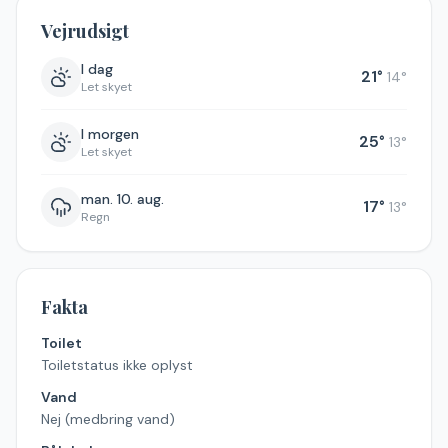
Vejrudsigt
I dag
21
°
14
°
Let skyet
I morgen
25
°
13
°
Let skyet
man. 10. aug.
17
°
13
°
Regn
Fakta
Toilet
Toiletstatus ikke oplyst
Vand
Nej (medbring vand)