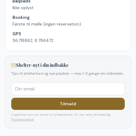
Bålplads
Ikke oplyst
Booking
Første til mølle (ingen reservation)
GPS
56.718862, 8.786472
Shelter-nyt i din indbakke
Tips til shelterture og nye pladser — max 1-2 gange om måneden.
Tilmeld
Vi gemmer kun din email til nyhedsbrevet. Du kan altid afmelde dig.
Privatlivspolitik