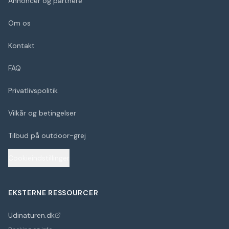
Annoncer og partnere
Om os
Kontakt
FAQ
Privatlivspolitik
Vilkår og betingelser
Tilbud på outdoor-grej
Cookieindstillinger
EKSTERNE RESSOURCER
Udinaturen.dk
(åbner i nyt faneblad)