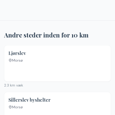
Andre steder inden for
10
km
Ljørslev
Morsø
Ingen billeder
2.3
km væk
5.0
(
1
)
Sillerslev byshelter
Morsø