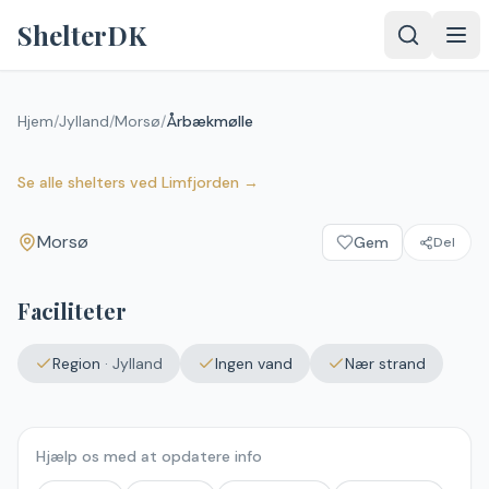
Spring til indhold
ShelterDK
Hjem
/
Jylland
/
Morsø
/
Årbækmølle
Årbækmølle
Morsø
Se alle shelters
ved
Limfjorden
→
Morsø
Gem
Del
Upload et
billede – det
vises efter
Faciliteter
godkendelse.
Vælg
Region
·
Jylland
Ingen vand
Nær strand
billede
Ingen fil valgt
Hjælp os med at opdatere info
Send