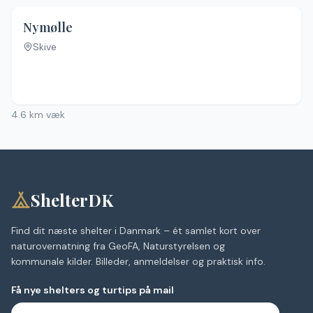
4.5
(
46
)
Nymølle
Skive
4.6
km væk
ShelterDK
Find dit næste shelter i Danmark – ét samlet kort over
naturovernatning fra GeoFA, Naturstyrelsen og
kommunale kilder. Billeder, anmeldelser og praktisk info.
Få nye shelters og turtips på mail