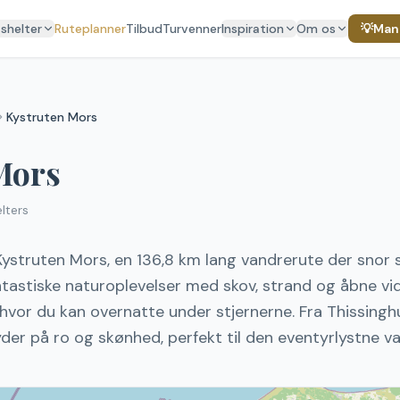
 shelter
Ruteplanner
Tilbud
Turvenner
Inspiration
Om os
💡
Mang
Kystruten Mors
Mors
lters
struten Mors, en 136,8 km lang vandrerute der snor s
fantastiske naturoplevelser med skov, strand og åbne v
vor du kan overnatte under stjernerne. Fra Thissinghu
der på ro og skønhed, perfekt til den eventyrlystne va