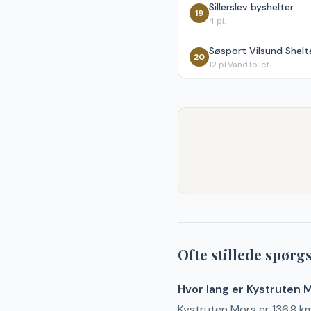
Sillerslev byshelter
19
4
pl.
Søsport Vilsund Shelt
20
12
pl.
Vand
Toilet
Ofte stillede spør
Hvor lang er Kystruten 
Kystruten Mors er 136.8 km 