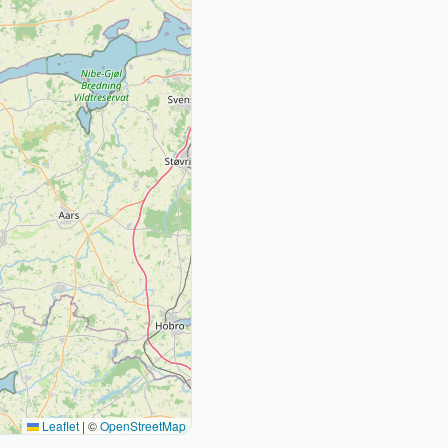
Leaflet
|
©
OpenStreetMap