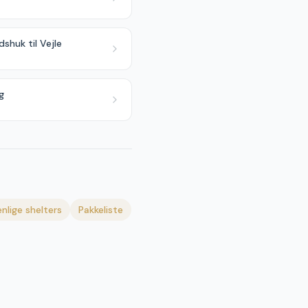
dshuk til Vejle
g
nlige shelters
Pakkeliste