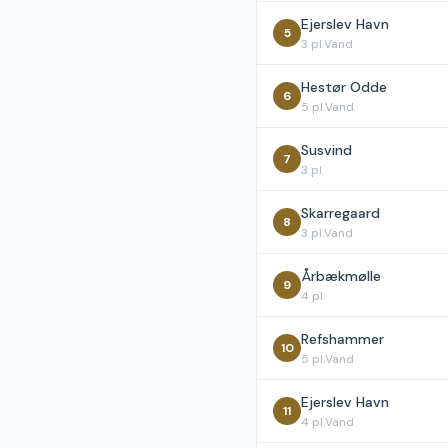
Ejerslev Havn
5
3
pl.
Vand
Hestør Odde
6
5
pl.
Vand
Susvind
7
3
pl.
Skarregaard
8
3
pl.
Vand
Årbækmølle
9
4
pl.
Refshammer
10
5
pl.
Vand
Ejerslev Havn
11
4
pl.
Vand