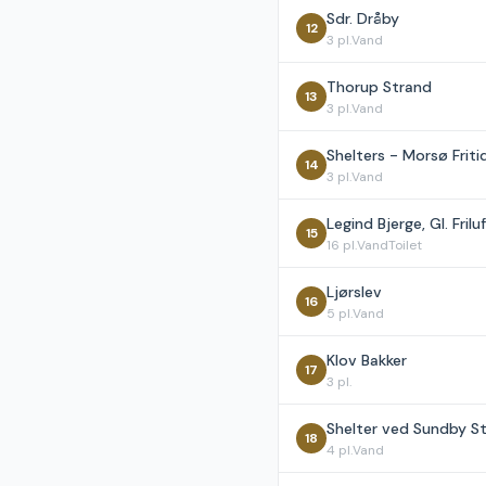
Sdr. Dråby
12
3
pl.
Vand
Thorup Strand
13
3
pl.
Vand
Shelters - Morsø Frit
14
3
pl.
Vand
Legind Bjerge, Gl. Fril
15
16
pl.
Vand
Toilet
Ljørslev
16
5
pl.
Vand
Klov Bakker
17
3
pl.
Shelter ved Sundby S
18
4
pl.
Vand