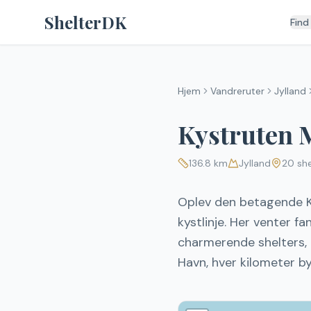
Spring til indhold
ShelterDK
Find
Hjem
Vandreruter
Jylland
Kystruten 
136.8
km
Jylland
20
she
Oplev den betagende Ky
kystlinje. Her venter 
charmerende shelters, h
Havn, hver kilometer by