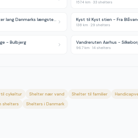
157.4
km ·
33
shelters
Gudenåstien - 175 kilometer lang Danmarks længste å
Kyst til Kyst stien - Fra Blåvan
138
km ·
29
shelters
ge - Bulbjerg
Vandreruten Aarhus - Silkebor
96.7
km ·
14
shelters
til cykeltur
Shelter nær vand
Shelter til familier
Handicapve
 shelters
Shelters i Danmark