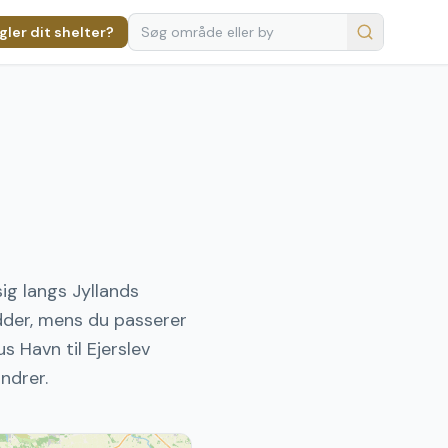
ler dit shelter?
ig langs Jyllands
idder, mens du passerer
s Havn til Ejerslev
ndrer.