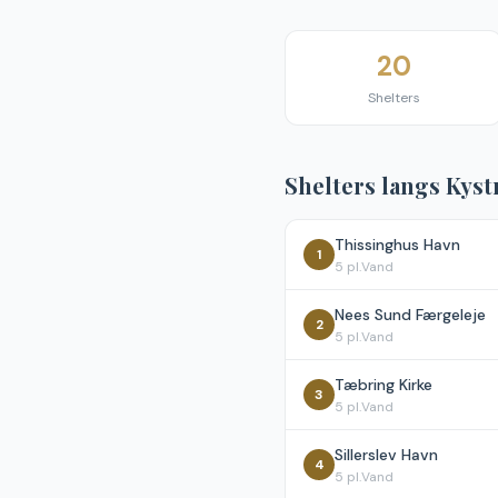
20
Shelters
Shelters langs
Kyst
Thissinghus Havn
1
5
pl.
Vand
Nees Sund Færgeleje
2
5
pl.
Vand
Tæbring Kirke
3
5
pl.
Vand
Sillerslev Havn
4
5
pl.
Vand