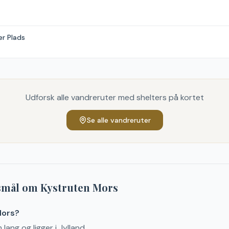
er Plads
Udforsk alle vandreruter med shelters på kortet
Se alle vandreruter
gsmål om
Kystruten Mors
Mors?
lang og ligger i Jylland.