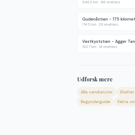
646.2
km ·
98
shelters
174.5
km ·
29
shelters
Vestkyststien - Agger Tan
162.7
km ·
16
shelters
Udforsk mere
Alle vandreruter
Shelter 
Begynderguide
Fakta om