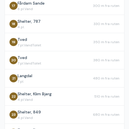
Fårdam Sande
17
300 m
fra ruten
6
pl.
Vand
Shelter, 787
18
330 m
fra ruten
4
pl.
Tved
19
350 m
fra ruten
7
pl.
Vand
Toilet
Tved
20
380 m
fra ruten
7
pl.
Vand
Toilet
Langdal
21
480 m
fra ruten
7
pl.
Shelter, Klim Bjerg
22
510 m
fra ruten
4
pl.
Vand
Shelter, 849
23
680 m
fra ruten
4
pl.
Vand