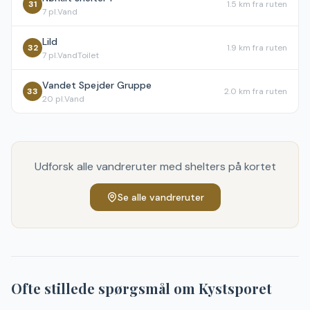
31
1.5 km
fra ruten
7
pl.
Vand
Lild
32
1.9 km
fra ruten
7
pl.
Vand
Toilet
Vandet Spejder Gruppe
33
2.0 km
fra ruten
20
pl.
Vand
Udforsk alle vandreruter med shelters på kortet
Se alle vandreruter
Ofte stillede spørgsmål om
Kystsporet