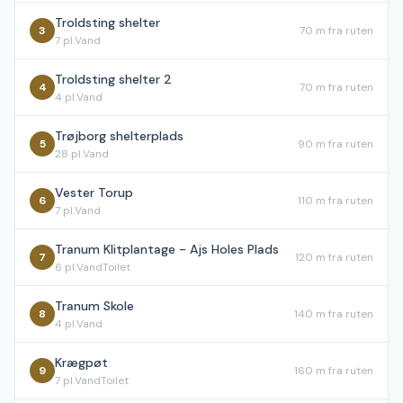
Troldsting shelter
3
70 m
fra ruten
7
pl.
Vand
Troldsting shelter 2
4
70 m
fra ruten
4
pl.
Vand
Trøjborg shelterplads
5
90 m
fra ruten
28
pl.
Vand
Vester Torup
6
110 m
fra ruten
7
pl.
Vand
Tranum Klitplantage - Ajs Holes Plads
7
120 m
fra ruten
6
pl.
Vand
Toilet
Tranum Skole
8
140 m
fra ruten
4
pl.
Vand
Krægpøt
9
160 m
fra ruten
7
pl.
Vand
Toilet