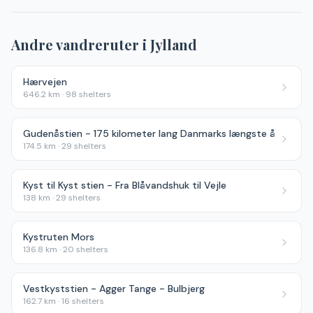
Andre vandreruter i
Jylland
Hærvejen
646.2
km ·
98
shelters
Gudenåstien - 175 kilometer lang Danmarks længste å
174.5
km ·
29
shelters
Kyst til Kyst stien - Fra Blåvandshuk til Vejle
138
km ·
29
shelters
Kystruten Mors
136.8
km ·
20
shelters
Vestkyststien - Agger Tange - Bulbjerg
162.7
km ·
16
shelters