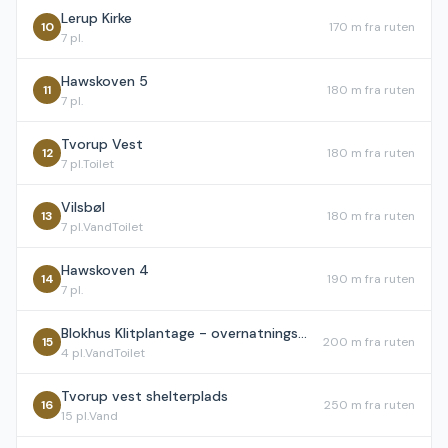
Lerup Kirke
10
170 m
fra ruten
7
pl.
Hawskoven 5
11
180 m
fra ruten
7
pl.
Tvorup Vest
12
180 m
fra ruten
7
pl.
Toilet
Vilsbøl
13
180 m
fra ruten
7
pl.
Vand
Toilet
Hawskoven 4
14
190 m
fra ruten
7
pl.
Blokhus Klitplantage - overnatningsplads ved Brede Vej
15
200 m
fra ruten
4
pl.
Vand
Toilet
Tvorup vest shelterplads
16
250 m
fra ruten
15
pl.
Vand