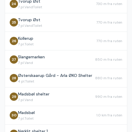
Tvorup Øst
24
730 m
fra ruten
7
pl.
Vand
Toilet
Tvorup Øst
25
770 m
fra ruten
7
pl.
Vand
Toilet
Kollerup
26
770 m
fra ruten
7
pl.
Toilet
Slangemarken
27
850 m
fra ruten
7
pl.
Vand
Østerskaarup Gård - Arla ØKO Shelter
28
880 m
fra ruten
4
pl.
Toilet
Madsbøl shelter
29
990 m
fra ruten
7
pl.
Vand
Madsbøl
30
1.0 km
fra ruten
7
pl.
Toilet
Nørklit shelter 1