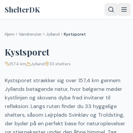
Spring til indhold
ShelterDK
Hjem
Vandreruter
Jylland
Kystsporet
Kystsporet
157.4
km
Jylland
33
shelters
Kystsporet strækker sig over 157,4 km gennem
Jyllands betagende natur, hvor bølgerne møder
kystlinjen og skovens dybe fred inviterer til
refleksion. Langs ruten finder du 33 hyggelige
shelters, såsom Lejrplads Svinkløv og Troldsting,
der byder på en perfekt base for naturoplevelser
og stjernekaster under den åbne himmel. Tag