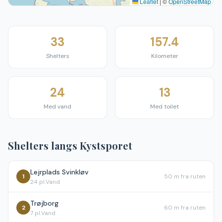
Leaflet
|
©
OpenStreetMap
33
157.4
Shelters
Kilometer
24
13
Med vand
Med toilet
Shelters langs
Kystsporet
Lejrplads Svinkløv
1
50 m
fra ruten
24
pl.
Vand
Trøjborg
2
60 m
fra ruten
7
pl.
Vand