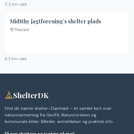
5.2
km væk
Midtthy jagtforening´s shelter plads
Thisted
6.3
km væk
ShelterDK
Find dit næste shelter i Danmark – ét samlet kort over
naturovernatning fra GeoFA, Naturstyrelsen og
kommunale kilder. Billeder, anmeldelser og praktisk info.
Få nye shelters og turtips på mail