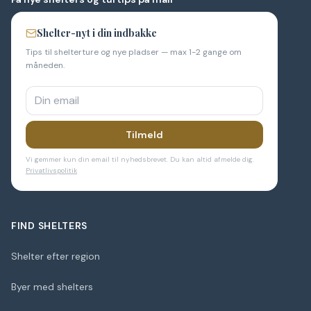
Shelter-nyt i din indbakke
Tips til shelterture og nye pladser — max 1-2 gange om
måneden.
Tilmeld
Vi gemmer kun din email til nyhedsbrevet. Du kan altid afmelde dig.
Privatlivspolitik
FIND SHELTERS
Shelter efter region
Byer med shelters