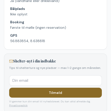
Ja (vandhane eller drikkevand)
Bålplads
Ikke oplyst
Booking
Første til mølle (ingen reservation)
GPS
56.883854, 8.638818
Shelter-nyt i din indbakke
Tips til shelterture og nye pladser — max 1-2 gange om måneden.
Tilmeld
Vi gemmer kun din email til nyhedsbrevet. Du kan altid afmelde dig.
Privatlivspolitik