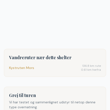
Vandreruter nær dette shelter
136.8
km rute
Kystruten Mors
0.61 km herfra
Grej til turen
Vi har testet og sammenlignet udstyr til netop denne
type overnatning.