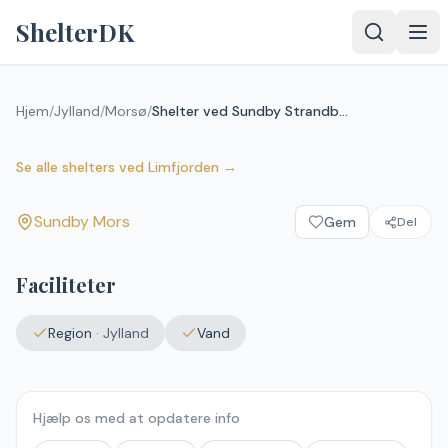
Spring til indhold
ShelterDK
Hjem
/
Jylland
/
Morsø
/
Shelter ved Sundby Strandbad
Shelter ved Sundby Strandbad
Sundby Mors
Se alle shelters
ved
Limfjorden
→
Sundby Mors
Gem
Del
Faciliteter
Region
·
Jylland
Vand
Hjælp os med at opdatere info