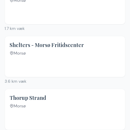
Morsø
Ingen billeder
1.7
km væk
Shelters - Morsø Fritidscenter
Morsø
Ingen billeder
3.6
km væk
Thorup Strand
Morsø
Ingen billeder