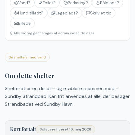
Vand?
🚽
Toilet?
Parkering?
Bålplads?
Hund tilladt?
Legeplads?
Skriv et tip
Billede
Alle bidrag gennemgås af admin inden de vises
Se shelters med vand
Om dette shelter
Shelteret er en del af – og etableret sammen med –
Sundby Strandbad. Kan frit anvendes af alle, der besøger
Strandbadet ved Sundby Havn.
Kort fortalt
Sidst verificeret
16. maj 2026