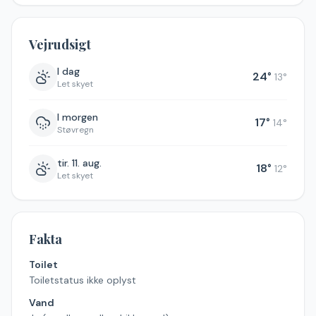
Vejrudsigt
I dag
24
°
13
°
Let skyet
I morgen
17
°
14
°
Støvregn
tir. 11. aug.
18
°
12
°
Let skyet
Fakta
Toilet
Toiletstatus ikke oplyst
Vand