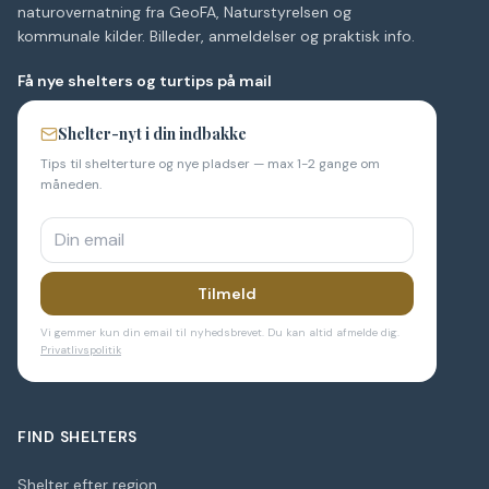
naturovernatning fra GeoFA, Naturstyrelsen og
kommunale kilder. Billeder, anmeldelser og praktisk info.
Få nye shelters og turtips på mail
Shelter-nyt i din indbakke
Tips til shelterture og nye pladser — max 1-2 gange om
måneden.
Tilmeld
Vi gemmer kun din email til nyhedsbrevet. Du kan altid afmelde dig.
Privatlivspolitik
FIND SHELTERS
Shelter efter region