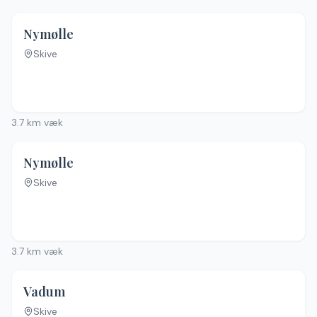
4.5
(
46
)
Nymølle
Skive
3.7
km væk
4.5
(
46
)
Nymølle
Skive
3.7
km væk
4.6
(
37
)
Vadum
Skive