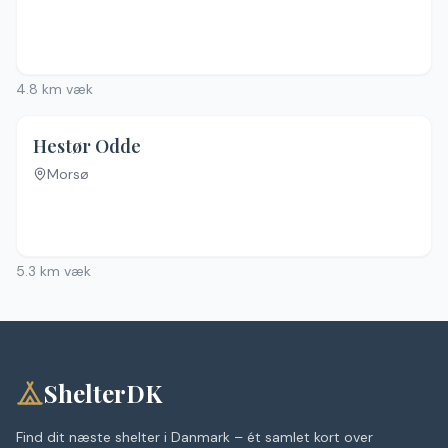
4.8
km væk
3.8
(
5
)
Hestør Odde
Morsø
Ingen billeder
5.3
km væk
ShelterDK
Find dit næste shelter i Danmark – ét samlet kort over