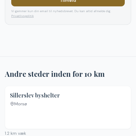
Tilmeld
Vi gemmer kun din email til nyhedsbrevet. Du kan altid afmelde dig.
Privatlivspolitik
Andre steder inden for
10
km
5.0
(
1
)
Sillerslev byshelter
Morsø
1.2
km væk