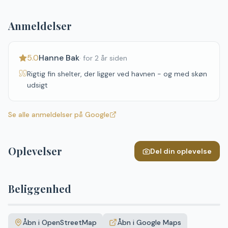
Anmeldelser
5.0
Hanne Bak
·
for 2 år siden
Rigtig fin shelter, der ligger ved havnen - og med skøn
udsigt
Se alle anmeldelser på Google
Oplevelser
Del din oplevelse
Beliggenhed
Leaflet
|
©
OpenStreetMap
+
Åbn i OpenStreetMap
Åbn i Google Maps