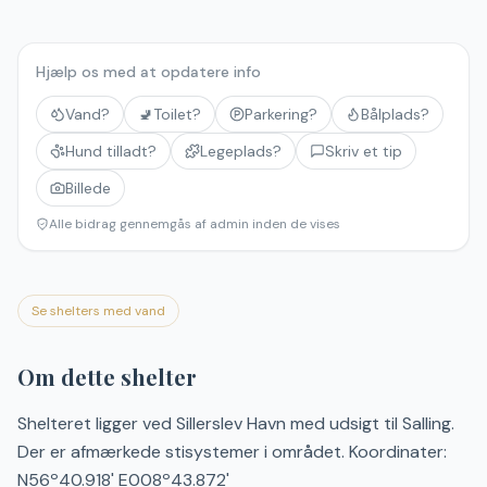
Hjælp os med at opdatere info
Vand?
🚽
Toilet?
Parkering?
Bålplads?
Hund tilladt?
Legeplads?
Skriv et tip
Billede
Alle bidrag gennemgås af admin inden de vises
Se shelters med vand
Om dette shelter
Shelteret ligger ved Sillerslev Havn med udsigt til Salling.
Der er afmærkede stisystemer i området. Koordinater:
N56º40.918' E008º43.872'