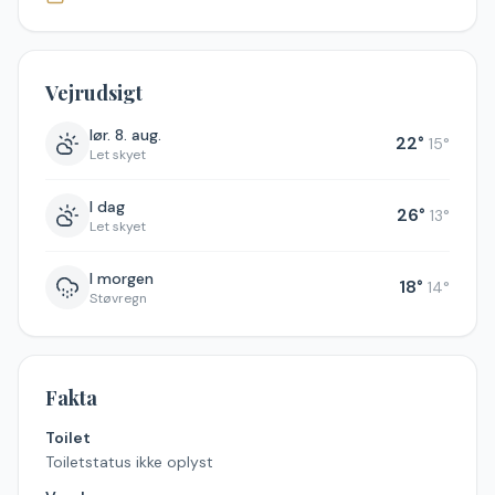
Vejrudsigt
lør. 8. aug.
22
°
15
°
Let skyet
I dag
26
°
13
°
Let skyet
I morgen
18
°
14
°
Støvregn
Fakta
Toilet
Toiletstatus ikke oplyst