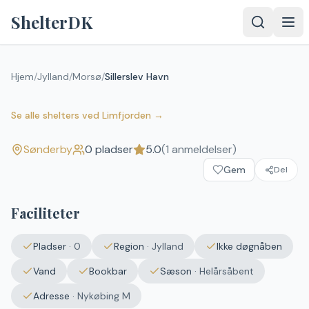
Spring til indhold
ShelterDK
Hjem
/
Jylland
/
Morsø
/
Sillerslev Havn
Sillerslev Havn
5.0
(
1
anmeldelser)
Sønderby
Se alle shelters
ved
Limfjorden
→
Sønderby
0
pladser
5.0
(
1
anmeldelser)
Upload et
Gem
billede – det
Del
vises efter
godkendelse.
Faciliteter
Vælg
billede
Pladser
·
0
Region
·
Jylland
Ikke døgnåben
Ingen fil valgt
Vand
Bookbar
Sæson
·
Helårsåbent
Send
Adresse
·
Nykøbing M