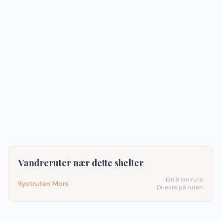
Vandreruter nær dette shelter
136.8
km rute
Kystruten Mors
Direkte på ruten