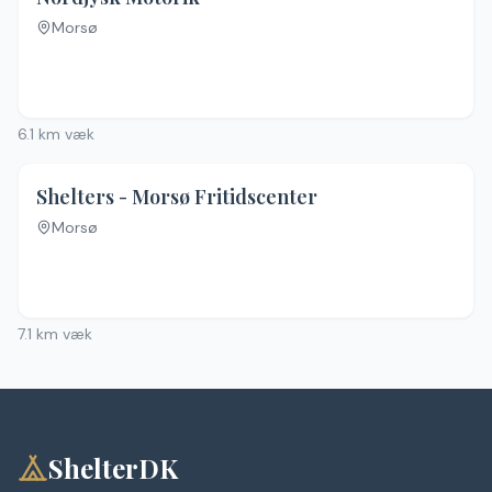
Morsø
Ingen billeder
6.1
km væk
Shelters - Morsø Fritidscenter
Morsø
Ingen billeder
7.1
km væk
ShelterDK