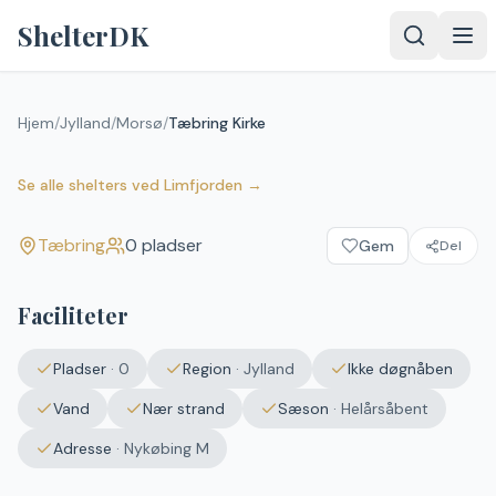
Spring til indhold
ShelterDK
Hjem
/
Jylland
/
Morsø
/
Tæbring Kirke
Tæbring Kirke
Tæbring
Se alle shelters
ved
Limfjorden
→
Tæbring
0
pladser
Gem
Del
Upload et
billede – det
vises efter
Faciliteter
godkendelse.
Vælg
Pladser
·
0
Region
·
Jylland
Ikke døgnåben
billede
Ingen fil valgt
Vand
Nær strand
Sæson
·
Helårsåbent
Adresse
·
Nykøbing M
Send