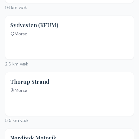
1.6
km væk
Sydvesten (KFUM)
Morsø
Ingen billeder
2.6
km væk
Thorup Strand
Morsø
Ingen billeder
5.5
km væk
Nordjysk Motorik