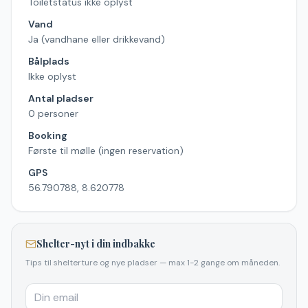
Toiletstatus ikke oplyst
Vand
Ja (vandhane eller drikkevand)
Bålplads
Ikke oplyst
Antal pladser
0 personer
Booking
Første til mølle (ingen reservation)
GPS
56.790788, 8.620778
Shelter-nyt i din indbakke
Tips til shelterture og nye pladser — max 1-2 gange om måneden.