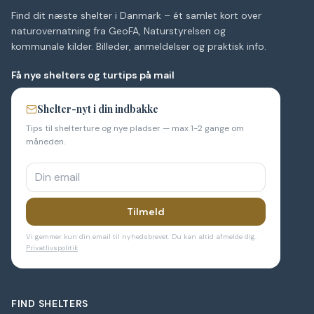
Find dit næste shelter i Danmark – ét samlet kort over
naturovernatning fra GeoFA, Naturstyrelsen og
kommunale kilder. Billeder, anmeldelser og praktisk info.
Få nye shelters og turtips på mail
Shelter-nyt i din indbakke
Tips til shelterture og nye pladser — max 1-2 gange om
måneden.
Tilmeld
Vi gemmer kun din email til nyhedsbrevet. Du kan altid afmelde dig.
Privatlivspolitik
FIND SHELTERS