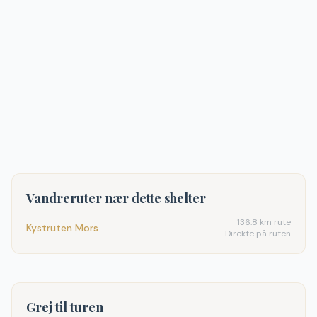
Vandreruter nær dette shelter
136.8
km rute
Kystruten Mors
Direkte på ruten
Grej til turen