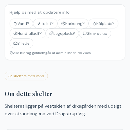
Hjælp os med at opdatere info
Vand?
🚽
Toilet?
Parkering?
Bålplads?
Hund tilladt?
Legeplads?
Skriv et tip
Billede
Alle bidrag gennemgås af admin inden de vises
Se shelters med vand
Om dette shelter
Shelteret ligger på vestsiden af kirkegården med udsigt
over strandengene ved Dragstrup Vig.