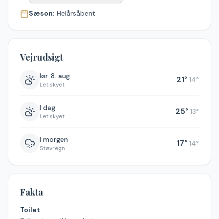
Sæson:
Helårsåbent
Vejrudsigt
lør. 8. aug.
21
°
14
°
Let skyet
I dag
25
°
13
°
Let skyet
I morgen
17
°
14
°
Støvregn
Fakta
Toilet