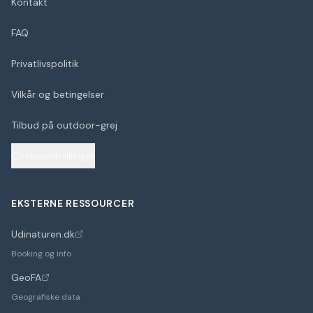
Kontakt
FAQ
Privatlivspolitik
Vilkår og betingelser
Tilbud på outdoor-grej
Cookieindstillinger
EKSTERNE RESSOURCER
Udinaturen.dk
(åbner i nyt faneblad)
Booking og info
GeoFA
(åbner i nyt faneblad)
Geografiske data