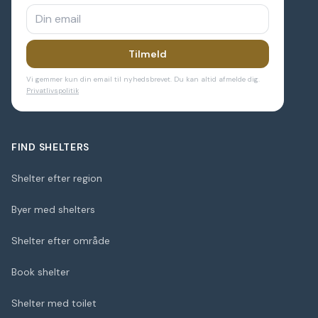
Tilmeld
Vi gemmer kun din email til nyhedsbrevet. Du kan altid afmelde dig.
Privatlivspolitik
FIND SHELTERS
Shelter efter region
Byer med shelters
Shelter efter område
Book shelter
Shelter med toilet