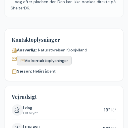
— søg efter pladsen der. Den kan ikke bookes direkte på
ShelterDK.
Kontaktoplysninger
Ansvarlig:
Naturstyrelsen Kronjylland
Vis kontaktoplysninger
Sæson:
Helårsåbent
Vejrudsigt
I dag
19
°
13
°
Let skyet
I morgen