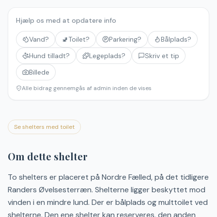
Hjælp os med at opdatere info
Vand?
🚽
Toilet?
Parkering?
Bålplads?
Hund tilladt?
Legeplads?
Skriv et tip
Billede
Alle bidrag gennemgås af admin inden de vises
Se shelters med toilet
Om dette shelter
To shelters er placeret på Nordre Fælled, på det tidligere
Randers Øvelsesterræn. Shelterne ligger beskyttet mod
vinden i en mindre lund. Der er bålplads og multtoilet ved
shelterne. Den ene shelter kan reserveres, den anden