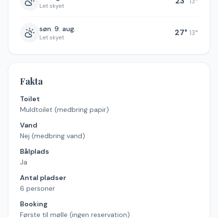
23
°
13
°
Let skyet
søn. 9. aug.
27
°
13
°
Let skyet
Fakta
Toilet
Muldtoilet (medbring papir)
Vand
Nej (medbring vand)
Bålplads
Ja
Antal pladser
6 personer
Booking
Første til mølle (ingen reservation)