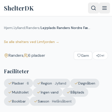
Spring til indhold
ShelterDK
Lejrplads Randers Nordre
Fælled - shelter nr. 2 (ikke
Hjem
/
Jylland
/
Randers
/
Lejrplads Randers Nordre Fælled - shelter nr. 2 (ikke bookbar)
bookbar)
Randers
Se alle shelters
ved
Limfjorden
→
Randers
6
pladser
Gem
Del
Faciliteter
Pladser
·
6
Region
·
Jylland
Døgnåben
Muldtoilet
Ingen vand
Bålplads
Bookbar
Sæson
·
Helårsåbent