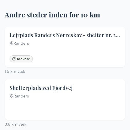
Andre steder inden for
10
km
Lejrplads Randers Nørreskov - shelter nr. 2 (ikke bookbar)
Randers
Bookbar
1.5
km væk
4.0
(
2
)
Shelterplads ved Fjordvej
Randers
Ingen billeder
3.6
km væk