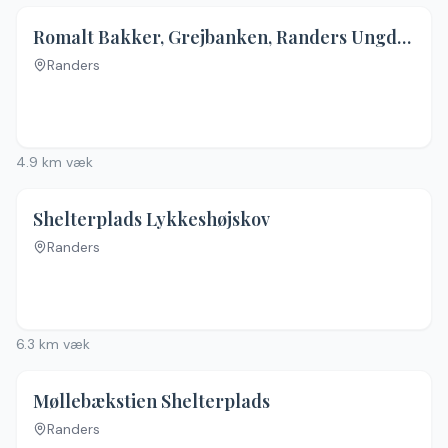
Romalt Bakker, Grejbanken, Randers Ungdomsskole
Randers
Ingen billeder
4.9
km væk
Shelterplads Lykkeshøjskov
Randers
Ingen billeder
6.3
km væk
Møllebækstien Shelterplads
Randers