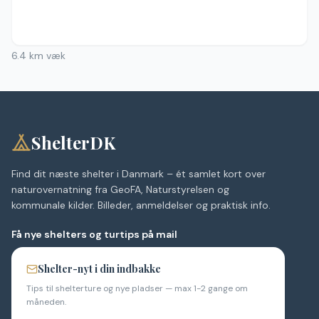
6.4
km væk
ShelterDK
Find dit næste shelter i Danmark – ét samlet kort over
naturovernatning fra GeoFA, Naturstyrelsen og
kommunale kilder. Billeder, anmeldelser og praktisk info.
Få nye shelters og turtips på mail
Shelter-nyt i din indbakke
Tips til shelterture og nye pladser — max 1-2 gange om
måneden.