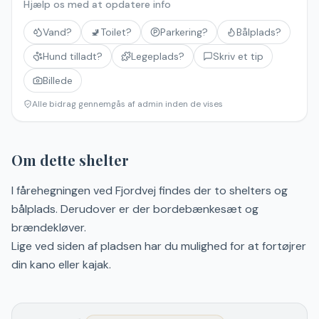
Hjælp os med at opdatere info
Vand?
🚽
Toilet?
Parkering?
Bålplads?
Hund tilladt?
Legeplads?
Skriv et tip
Billede
Alle bidrag gennemgås af admin inden de vises
Om dette shelter
I fårehegningen ved Fjordvej findes der to shelters og
bålplads. Derudover er der bordebænkesæt og
brændekløver.
Lige ved siden af pladsen har du mulighed for at fortøjrer
din kano eller kajak.