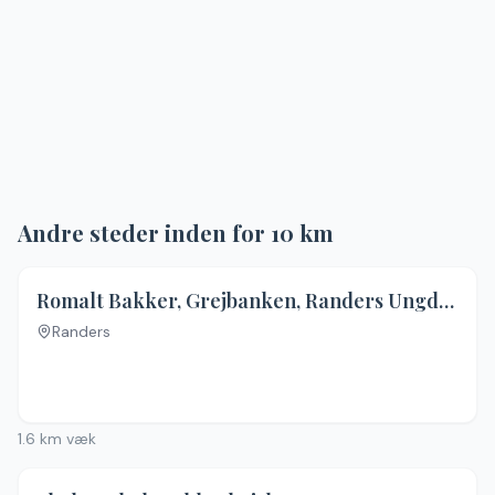
Andre steder inden for
10
km
Romalt Bakker, Grejbanken, Randers Ungdomsskole
Randers
Ingen billeder
1.6
km væk