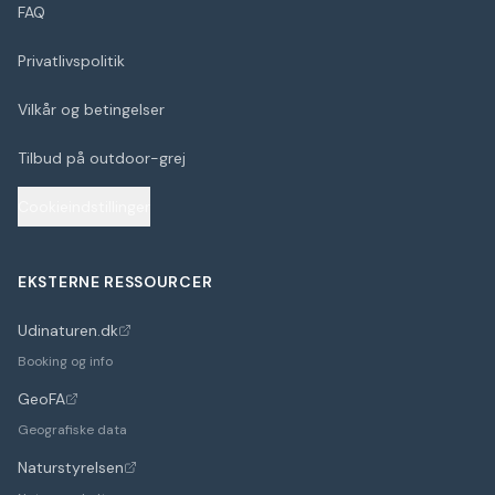
FAQ
Privatlivspolitik
Vilkår og betingelser
Tilbud på outdoor-grej
Cookieindstillinger
EKSTERNE RESSOURCER
Udinaturen.dk
(åbner i nyt faneblad)
Booking og info
GeoFA
(åbner i nyt faneblad)
Geografiske data
Naturstyrelsen
(åbner i nyt faneblad)