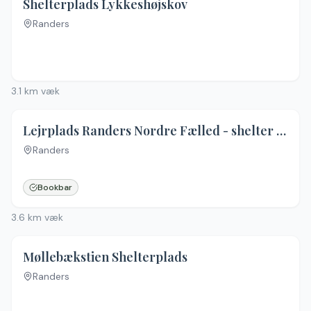
Shelterplads Lykkeshøjskov
Randers
Ingen billeder
3.1
km væk
Lejrplads Randers Nordre Fælled - shelter nr. 2 (ikke bookbar)
Randers
Bookbar
3.6
km væk
Møllebækstien Shelterplads
Randers