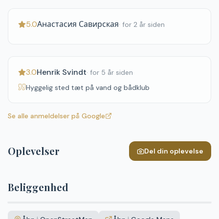
5.0
Анастасия Савирская
·
for 2 år siden
3.0
Henrik Svindt
·
for 5 år siden
Hyggelig sted tæt på vand og bådklub
Se alle anmeldelser på Google
Oplevelser
Del din oplevelse
Beliggenhed
Leaflet
|
©
OpenStreetMap
+