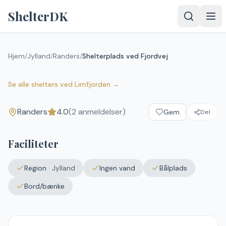
Spring til indhold
ShelterDK
Hjem
/
Jylland
/
Randers
/
Shelterplads ved Fjordvej
Shelterplads ved Fjordvej
4.0
(
2
anmeldelser)
Randers
Se alle shelters
ved
Limfjorden
→
Randers
4.0
(
2
anmeldelser)
Gem
Del
Upload et
billede – det
vises efter
Faciliteter
godkendelse.
Vælg
Region
·
Jylland
Ingen vand
Bålplads
billede
Ingen fil valgt
Bord/bænke
Send