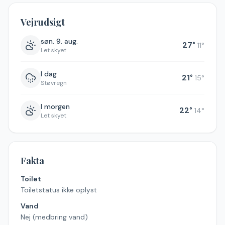
Vejrudsigt
søn. 9. aug.
27
°
11
°
Let skyet
I dag
21
°
15
°
Støvregn
I morgen
22
°
14
°
Let skyet
Fakta
Toilet
Toiletstatus ikke oplyst
Vand
Nej (medbring vand)