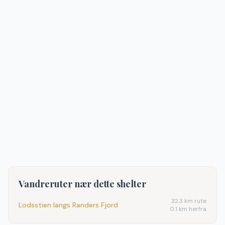
Vandreruter nær dette shelter
32.3
km rute
Lodsstien langs Randers Fjord
0.1 km herfra