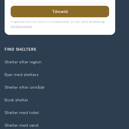
Tilmeld
Vi gemmer kun din email til nyhedsbrevet. Du kan altid afmelde dig.
Privatlivspolitik
FIND SHELTERS
Shelter efter region
Byer med shelters
Shelter efter område
Book shelter
Shelter med toilet
Shelter med vand