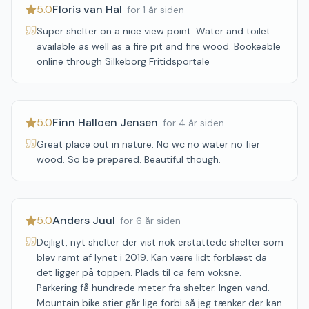
5.0
Floris van Hal
·
for 1 år siden
Super shelter on a nice view point. Water and toilet
available as well as a fire pit and fire wood. Bookeable
online through Silkeborg Fritidsportale
5.0
Finn Halloen Jensen
·
for 4 år siden
Great place out in nature. No wc no water no fier
wood. So be prepared. Beautiful though.
5.0
Anders Juul
·
for 6 år siden
Dejligt, nyt shelter der vist nok erstattede shelter som
blev ramt af lynet i 2019. Kan være lidt forblæst da
det ligger på toppen. Plads til ca fem voksne.
Parkering få hundrede meter fra shelter. Ingen vand.
Mountain bike stier går lige forbi så jeg tænker der kan