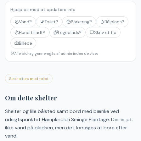
Hjælp os med at opdatere info
Vand?
🚽
Toilet?
Parkering?
Bålplads?
Hund tilladt?
Legeplads?
Skriv et tip
Billede
Alle bidrag gennemgås af admin inden de vises
Se shelters med toilet
Om dette shelter
Shelter og lille bålsted samt bord med bænke ved
udsigtspunktet Hampknold i Sminge Plantage. Der er pt.
ikke vand på pladsen, men det forsøges at bore efter
vand.