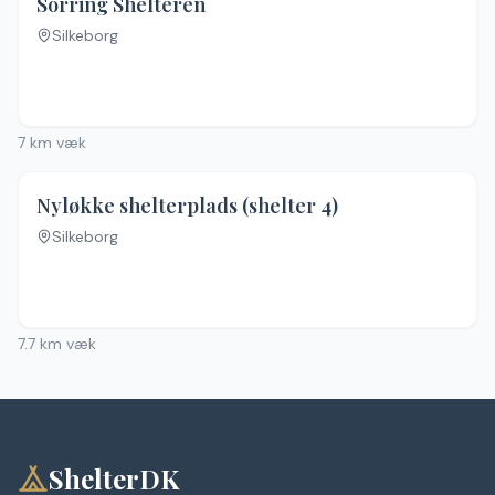
Sorring Shelteren
Silkeborg
7
km væk
Nyløkke shelterplads (shelter 4)
Silkeborg
7.7
km væk
ShelterDK