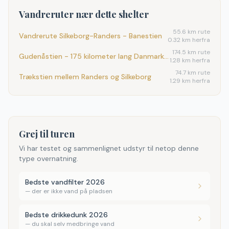
Vandreruter nær dette shelter
55.6
km rute
Vandrerute Silkeborg-Randers - Banestien
0.32 km herfra
174.5
km rute
Gudenåstien - 175 kilometer lang Danmarks længste å
1.28 km herfra
74.7
km rute
Trækstien mellem Randers og Silkeborg
1.29 km herfra
Grej til turen
Vi har testet og sammenlignet udstyr til netop denne
type overnatning.
Bedste vandfilter 2026
—
der er ikke vand på pladsen
Bedste drikkedunk 2026
—
du skal selv medbringe vand