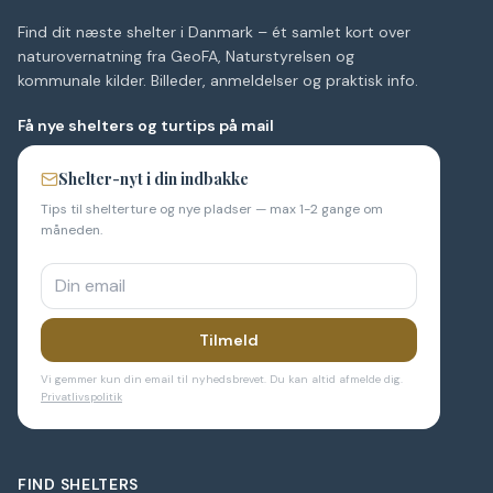
Find dit næste shelter i Danmark – ét samlet kort over
naturovernatning fra GeoFA, Naturstyrelsen og
kommunale kilder. Billeder, anmeldelser og praktisk info.
Få nye shelters og turtips på mail
Shelter-nyt i din indbakke
Tips til shelterture og nye pladser — max 1-2 gange om
måneden.
Tilmeld
Vi gemmer kun din email til nyhedsbrevet. Du kan altid afmelde dig.
Privatlivspolitik
FIND SHELTERS