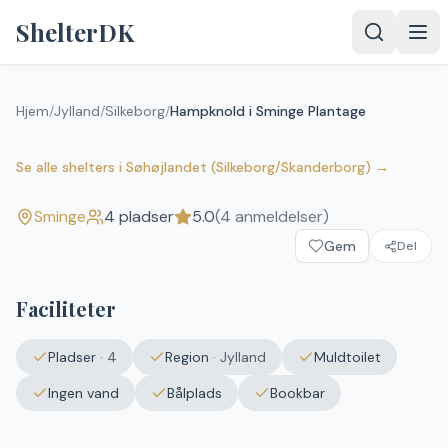
Spring til indhold
ShelterDK
Hjem
/
Jylland
/
Silkeborg
/
Hampknold i Sminge Plantage
Hampknold i Sminge Plantage
5.0
(
4
anmeldelser)
Sminge
Se alle shelters
i
Søhøjlandet (Silkeborg/Skanderborg)
→
Sminge
4
pladser
5.0
(
4
anmeldelser)
Upload et
Gem
billede – det
Del
vises efter
godkendelse.
Faciliteter
Vælg
billede
Pladser
·
4
Region
·
Jylland
Muldtoilet
Ingen fil valgt
Ingen vand
Bålplads
Bookbar
Send