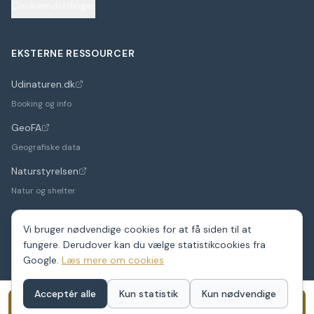
Cookieindstillinger
EKSTERNE RESSOURCER
Udinaturen.dk
(åbner i nyt faneblad)
Booking og info
GeoFA
(åbner i nyt faneblad)
Geografiske data
Naturstyrelsen
(åbner i nyt faneblad)
Natur og shelter
Vi bruger nødvendige cookies for at få siden til at
fungere. Derudover kan du vælge statistikcookies fra
©
2026
Google.
ShelterDK. Et hobbyprojekt – data fra GeoFA og andre
Læs mere om cookies
offentlige kilder.
Shelters i hele Danmark
Acceptér alle
Kun statistik
Kun nødvendige
Book dette shelter