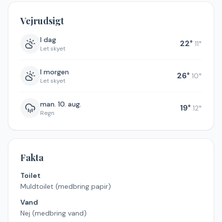
Vejrudsigt
I dag
22
°
11
°
Let skyet
I morgen
26
°
10
°
Let skyet
man. 10. aug.
19
°
12
°
Regn
Fakta
Toilet
Muldtoilet (medbring papir)
Vand
Nej (medbring vand)