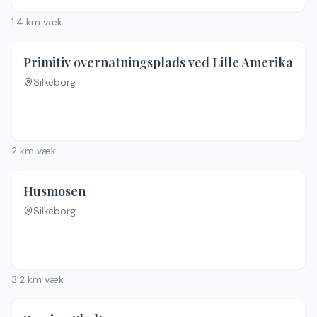
1.4
km væk
4.6
(
19
)
Primitiv overnatningsplads ved Lille Amerika
Silkeborg
2
km væk
Husmosen
Silkeborg
Ingen billeder
3.2
km væk