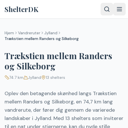
Spring til indhold
ShelterDK
Hjem
Vandreruter
Jylland
Trækstien mellem Randers og Silkeborg
Trækstien mellem Randers
og Silkeborg
74.7
km
Jylland
13
shelters
Oplev den betagende skønhed langs Trækstien
mellem Randers og Silkeborg, en 74,7 km lang
vandrerute, der fører dig gennem de varierede
landskaber i Jylland. Med 13 shelters som inviterer
til en nat under stjernerne, kan du nyde stille