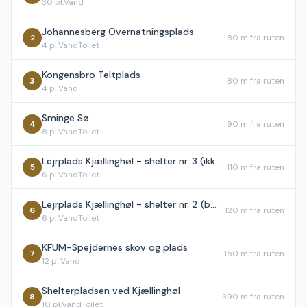
30
pl.
Vand
Johannesberg Overnatningsplads
2
80 m
fra ruten
4
pl.
Vand
Toilet
Kongensbro Teltplads
3
80 m
fra ruten
4
pl.
Vand
Sminge Sø
4
90 m
fra ruten
8
pl.
Vand
Toilet
Lejrplads Kjællinghøl - shelter nr. 3 (ikke bookbar)
5
110 m
fra ruten
6
pl.
Vand
Toilet
Lejrplads Kjællinghøl - shelter nr. 2 (bookbar)
6
120 m
fra ruten
6
pl.
Vand
Toilet
KFUM-Spejdernes skov og plads
7
150 m
fra ruten
12
pl.
Vand
Shelterpladsen ved Kjællinghøl
8
390 m
fra ruten
10
pl.
Vand
Toilet