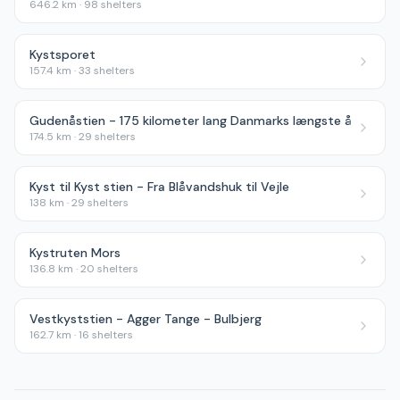
646.2
km ·
98
shelters
Kystsporet
157.4
km ·
33
shelters
Gudenåstien - 175 kilometer lang Danmarks længste å
174.5
km ·
29
shelters
Kyst til Kyst stien - Fra Blåvandshuk til Vejle
138
km ·
29
shelters
Kystruten Mors
136.8
km ·
20
shelters
Vestkyststien - Agger Tange - Bulbjerg
162.7
km ·
16
shelters