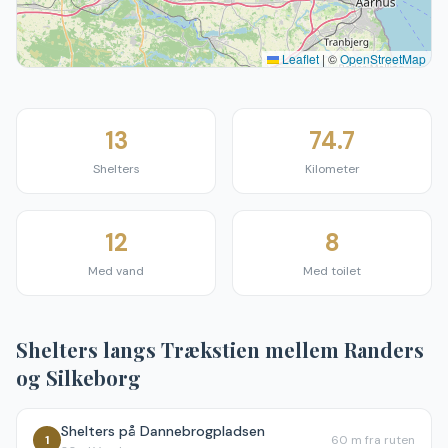
Leaflet
|
©
OpenStreetMap
13
74.7
Shelters
Kilometer
12
8
Med vand
Med toilet
Shelters langs
Trækstien mellem Randers
og Silkeborg
Shelters på Dannebrogpladsen
1
60 m
fra ruten