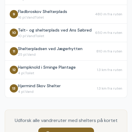
Fladbroskov Shelterplads
9
480 m
fra ruten
16
pl.
Vand
Toilet
Telt- og shelterplads ved Ans Søbred
10
650 m
fra ruten
10
pl.
Vand
Toilet
Shelterpladsen ved Jægerhytten
11
810 m
fra ruten
25
pl.
Vand
Hampknold i Sminge Plantage
12
1.3 km
fra ruten
4
pl.
Toilet
Hjermind Skov Shelter
13
1.3 km
fra ruten
4
pl.
Vand
Udforsk alle vandreruter med shelters på kortet