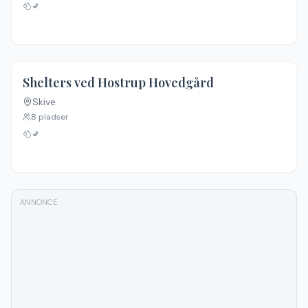
🚽
Shelters ved Hostrup Hovedgård
Skive
8
pladser
🚽
ANNONCE