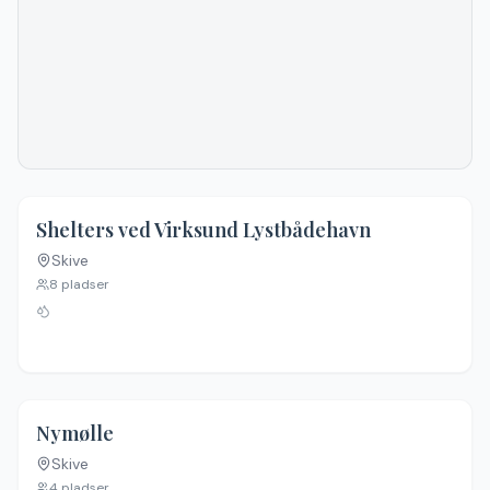
Shelters ved Virksund Lystbådehavn
Skive
8
pladser
4.5
(
46
)
Nymølle
Skive
4
pladser