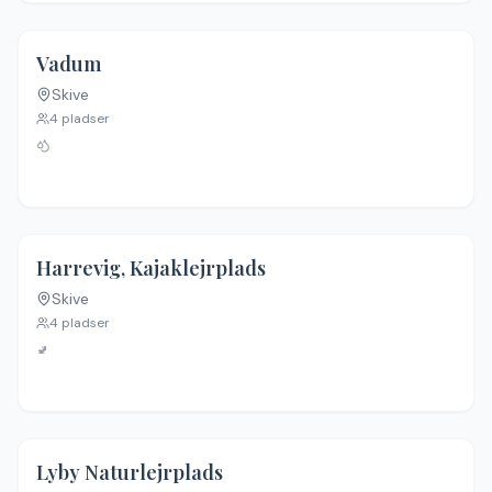
4.6
(
37
)
Vadum
Skive
4
pladser
Harrevig, Kajaklejrplads
Skive
4
pladser
🚽
Lyby Naturlejrplads