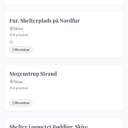
Fur, Shelterplads på Nordfur
Skive
8
pladser
Bookbar
Mogenstrup Strand
Skive
4
pladser
Bookbar
Shelter i pometet Rødding, Skive