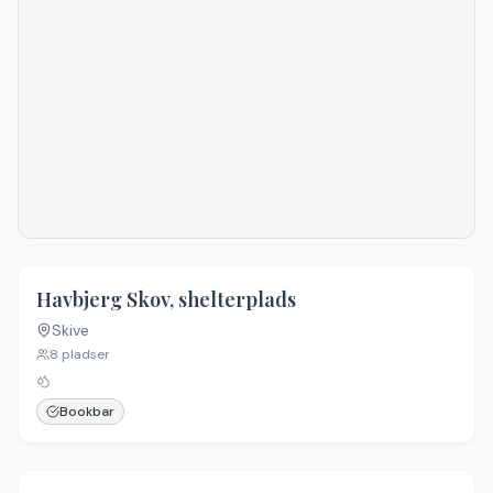
4.0
(
3
)
Havbjerg Skov, shelterplads
Skive
8
pladser
Bookbar