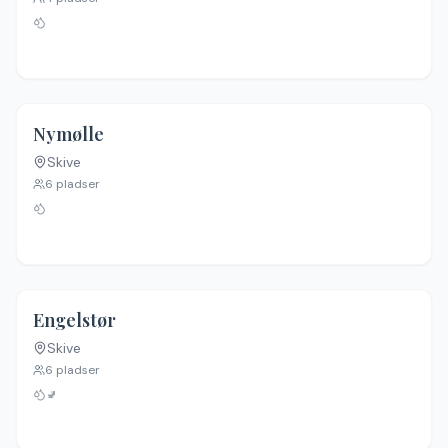
4.5
(
46
)
Nymølle
Skive
6
pladser
4.6
(
43
)
Engelstør
Skive
6
pladser
🚽