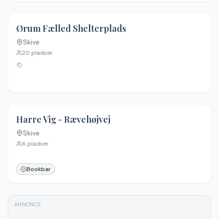
Ørum Fælled Shelterplads
Skive
20
pladser
4.4
(
7
)
Harre Vig - Rævehøjvej
Skive
6
pladser
Bookbar
ANNONCE