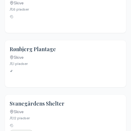
Skive
6
pladser
Rønbjerg Plantage
Skive
1
pladser
🚽
Svanegårdens Shelter
Skive
12
pladser