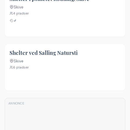
Skive
4
pladser
🚽
Shelter ved Salling Natursti
Skive
6
pladser
ANNONCE