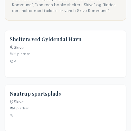
Kommune”, “kan man booke shelter i Skive” og “findes
der shelter med toilet eller vand i Skive Kommune”.
4.2
(
6
)
Shelters ved Gyldendal Havn
Skive
12
pladser
🚽
Nautrup sportsplads
Skive
4
pladser