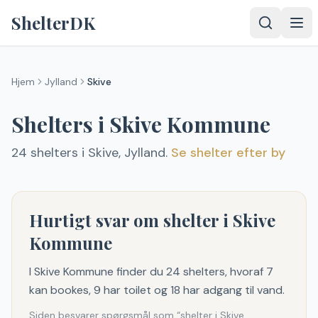
Spring til indhold
ShelterDK
Hjem
Jylland
Skive
Shelters i
Skive
Kommune
24
shelter
s
i
Skive
,
Jylland
.
Se shelter efter by
Hurtigt svar om shelter i Skive
Kommune
I Skive Kommune finder du 24 shelters, hvoraf 7
kan bookes, 9 har toilet og 18 har adgang til vand.
Siden besvarer spørgsmål som “shelter i Skive