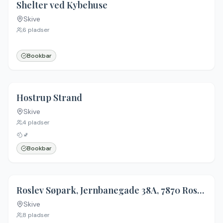
Shelter ved Kybehuse
Skive
6
pladser
Bookbar
4.3
(
3
)
Hostrup Strand
Skive
4
pladser
🚽
Bookbar
Roslev Søpark, Jernbanegade 38A, 7870 Roslev
Skive
8
pladser