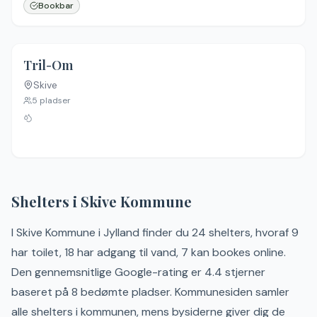
Bookbar
Tril-Om
Skive
Ingen billeder
5
pladser
Shelters i
Skive
Kommune
I
Skive
Kommune
i
Jylland
finder du
24
shelter
s
, hvoraf 9
har toilet, 18 har adgang til vand, 7 kan bookes online
.
Den gennemsnitlige Google-rating er 4.4 stjerner
baseret på 8 bedømte pladser.
Kommunesiden samler
alle shelters i kommunen, mens bysiderne giver dig de