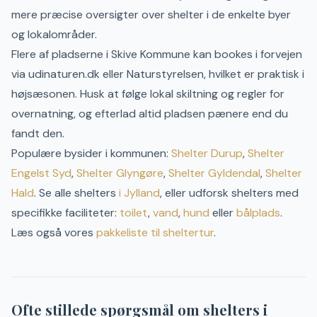
mere præcise oversigter over shelter i de enkelte byer
og lokalområder.
Flere af pladserne i
Skive
Kommune kan bookes i forvejen
via udinaturen.dk eller Naturstyrelsen, hvilket er praktisk i
højsæsonen.
Husk at følge lokal skiltning og regler for
overnatning, og efterlad altid pladsen pænere end du
fandt den.
Populære bysider i kommunen:
Shelter
Durup
,
Shelter
Engelst Syd
,
Shelter
Glyngøre
,
Shelter
Gyldendal
,
Shelter
Hald
.
Se alle shelters
i
Jylland
, eller udforsk shelters med
specifikke faciliteter:
toilet
,
vand
,
hund
eller
bålplads
.
Læs også vores
pakkeliste til sheltertur
.
Ofte stillede spørgsmål om shelters i