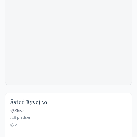
Åsted Byvej 30
Skive
6
pladser
🚽