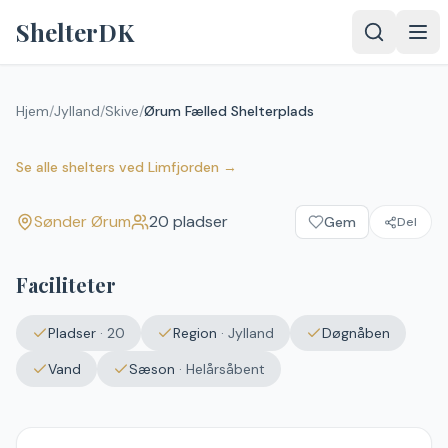
Spring til indhold
ShelterDK
Hjem
/
Jylland
/
Skive
/
Ørum Fælled Shelterplads
Ørum Fælled Shelterplads
Sønder Ørum
Se alle shelters
ved
Limfjorden
→
Sønder Ørum
20
pladser
Gem
Del
Faciliteter
Pladser
·
20
Region
·
Jylland
Døgnåben
Vand
Sæson
·
Helårsåbent