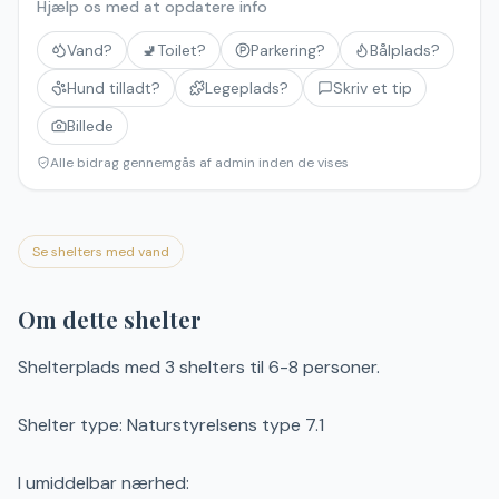
Hjælp os med at opdatere info
Vand?
🚽
Toilet?
Parkering?
Bålplads?
Hund tilladt?
Legeplads?
Skriv et tip
Billede
Alle bidrag gennemgås af admin inden de vises
Se shelters med vand
Om dette shelter
Shelterplads med 3 shelters til 6-8 personer.
Shelter type: Naturstyrelsens type 7.1
I umiddelbar nærhed: