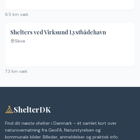
6.5
km væk
Shelters ved Virksund Lystbådehavn
Skive
7.3
km væk
ShelterDK
Find dit næste shelter i Danmark – ét samlet kort over
naturovernatning fra GeoFA, Naturstyrelsen og
kommunale kilder. Billeder, anmeldelser og praktisk info.