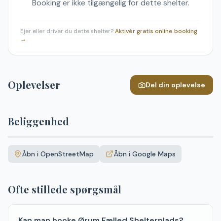
Booking er ikke tilgængelig for dette shelter.
Ejer eller driver du dette shelter?
Aktivér gratis online booking
→
Oplevelser
Del din oplevelse
Beliggenhed
Leaflet
|
©
OpenStreetMap
+
Åbn i OpenStreetMap
Åbn i Google Maps
−
Ofte stillede spørgsmål
Kan man booke Ørum Fælled Shelterplads?