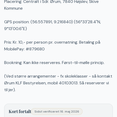
Placering: Centralt i Sdr. Ørum, 7840 Højslev, Skive
Kommune
GPS position: (56.557891, 9.216840) (56°33'28.4"N,
9°13'00.6"E)
Pris: Kr. 10,- per person pr. overnatning. Betaling på
MobilePay: #879680
Bookning: Kan ikke reserveres. Først-til-mølle princip.
(Ved større arrangementer - fx skoleklasser - så kontakt
Ørum KLF Bestyrelsen, mobil 40103013. Så reserverer vi
til jer).
Kort fortalt
Sidst verificeret
16. maj 2026