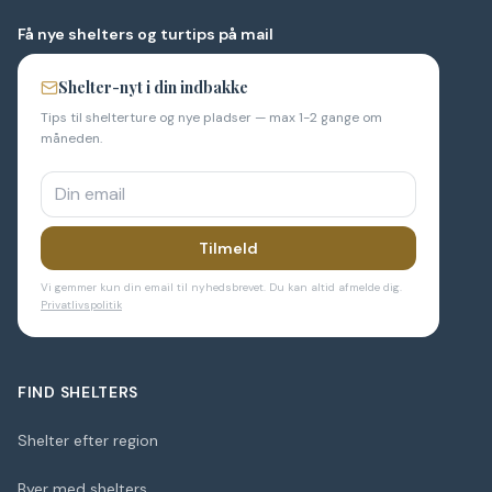
Få nye shelters og turtips på mail
Shelter-nyt i din indbakke
Tips til shelterture og nye pladser — max 1-2 gange om
måneden.
Tilmeld
Vi gemmer kun din email til nyhedsbrevet. Du kan altid afmelde dig.
Privatlivspolitik
FIND SHELTERS
Shelter efter region
Byer med shelters