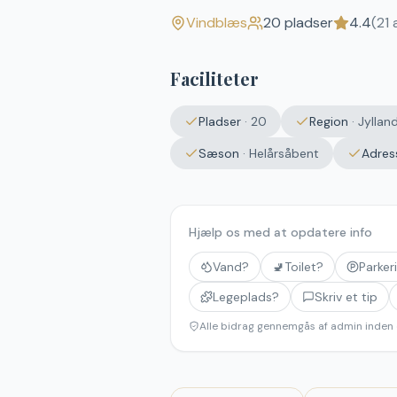
Vindblæs
20
pladser
4.4
(
21
a
Faciliteter
Pladser
·
20
Region
·
Jyllan
Sæson
·
Helårsåbent
Adres
Hjælp os med at opdatere info
Vand?
🚽
Toilet?
Parker
Legeplads?
Skriv et tip
Alle bidrag gennemgås af admin inden 