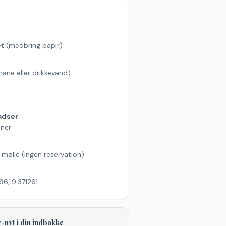
et (medbring papir)
hane eller drikkevand)
s
adser
ner
l mølle (ingen reservation)
6, 9.371261
-nyt i din indbakke