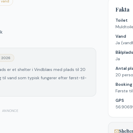
d vand
Fakta
Toilet
Muldtoil
æk
Vand
Ja (vand
Bålplad
j 2026
Ja
Antal pl
s er et shelter i Vindblæs med plads til 20
20 perso
il vand som typisk fungerer efter først-til-
Booking
Første ti
GPS
56.90699
ANNONCE
Shelter