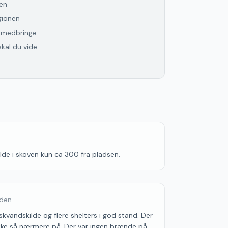
yen
gionen
l medbringe
skal du vide
ilde i skoven kun ca 300 fra pladsen.
iden
skvandskilde og flere shelters i god stand. Der
g ikke så nærmere på. Der var ingen brænde på