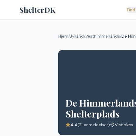
Spring til indhold
ShelterDK
Find
Hjem
/
Jylland
/
Vesthimmerlands
/
De Him
De Himmerlands
Shelterplads
4.4
(
21
anmeldelser)
Vindblæs