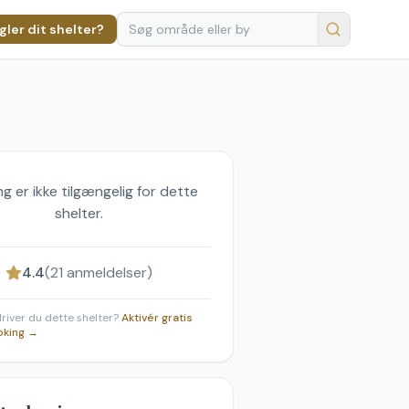
ler dit shelter?
g er ikke tilgængelig for dette
shelter.
4.4
(
21
anmeldelser)
 driver du dette shelter?
Aktivér gratis
oking →