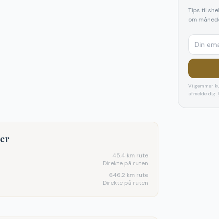
Tips til sh
om månede
Vi gemmer ku
afmelde dig.
ter
45.4
km rute
Direkte på ruten
646.2
km rute
Direkte på ruten