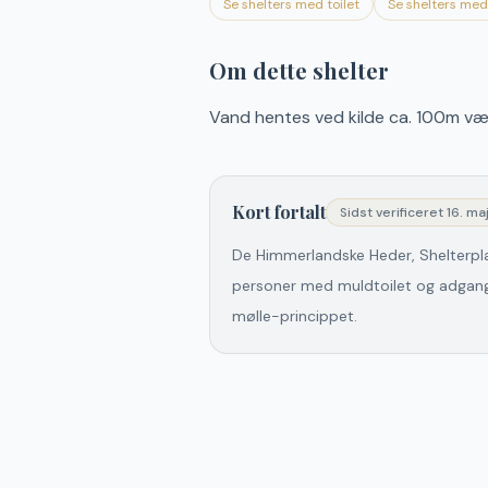
Se shelters med toilet
Se shelters me
Om dette shelter
Vand hentes ved kilde ca. 100m v
Kort fortalt
Sidst verificeret
16. ma
De Himmerlandske Heder, Shelterplad
personer med muldtoilet og adgang t
mølle-princippet.