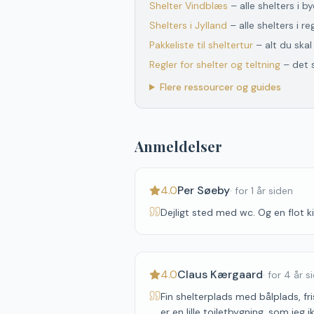
Shelter
Vindblæs
– alle shelters i b
Shelters
i
Jylland
– alle shelters
i
re
Pakkeliste til sheltertur
– alt du ska
Regler for shelter og teltning
– det 
Flere ressourcer og guides
Anmeldelser
4.0
Per Søeby
·
for 1 år siden
Dejligt sted med wc. Og en flot k
4.0
Claus Kærgaard
·
for 4 år s
Fin shelterplads med bålplads, fri
er en lille toiletbygning, som je