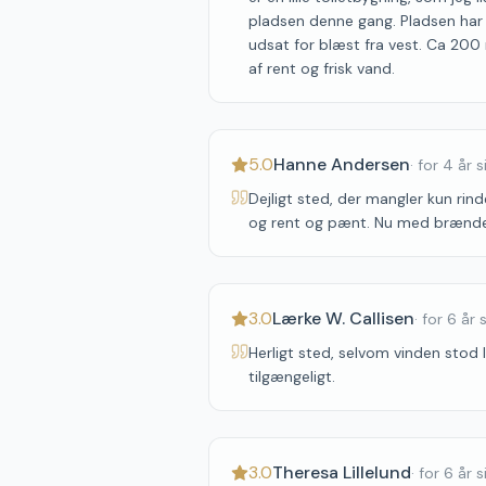
pladsen denne gang. Pladsen har 
udsat for blæst fra vest. Ca 200 
af rent og frisk vand.
5.0
Hanne Andersen
·
for 4 år 
Dejligt sted, der mangler kun rin
og rent og pænt. Nu med brænd
3.0
Lærke W. Callisen
·
for 6 år 
Herligt sted, selvom vinden stod l
tilgængeligt.
3.0
Theresa Lillelund
·
for 6 år 