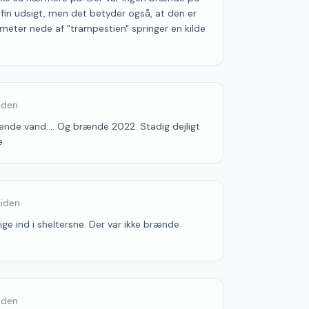
fin udsigt, men det betyder også, at den er
meter nede af "trampestien" springer en kilde
siden
dende vand.... Og brænde 2022. Stadig dejligt
e
siden
ige ind i sheltersne. Der var ikke brænde
siden