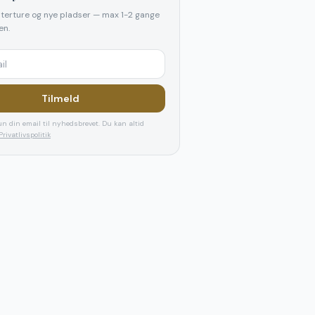
elterture og nye pladser — max 1-2 gange
n.
Tilmeld
n din email til nyhedsbrevet. Du kan altid
Privatlivspolitik