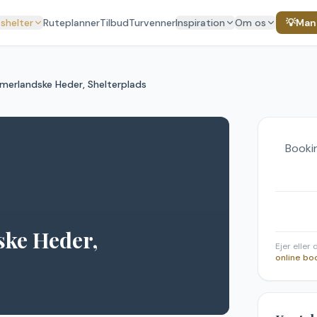
 shelter
Ruteplanner
Tilbud
Turvenner
Inspiration
Om os
💡
Mang
merlandske Heder, Shelterplads
Bookin
ke Heder,
Ejer eller
online bo