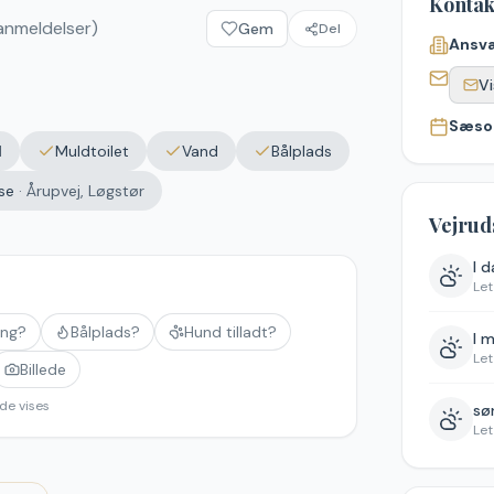
Kontak
nmeldelser)
Gem
Del
Ansva
Vi
Sæso
d
Muldtoilet
Vand
Bålplads
se
·
Årupvej, Løgstør
Vejrud
I 
Let
ing?
Bålplads?
Hund tilladt?
I 
Let
Billede
de vises
søn
Let