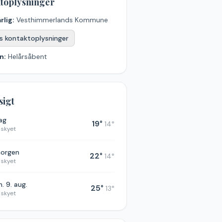
toplysninger
rlig:
Vesthimmerlands Kommune
s kontaktoplysninger
n:
Helårsåbent
sigt
dag
19
°
14
°
 skyet
morgen
22
°
14
°
 skyet
. 9. aug.
25
°
13
°
 skyet