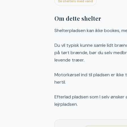
Se shelters med vand
Om dette shelter
Shelterpladsen kan ikke bookes, m
Du vil typisk kunne samle lidt bræn
på tørt brænde, bør du selv medbrin
levende træer.
Motorkørsel ind til pladsen er ikke 
hertil.
Efterlad pladsen som I selv ønsker 
lejrpladsen.