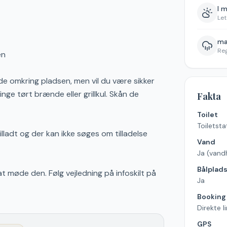
I 
Let
ma
Re
en
de omkring pladsen, men vil du være sikker
ge tørt brænde eller grillkul. Skån de
Fakta
Toilet
Toiletsta
tilladt og der kan ikke søges om tilladelse
Vand
Ja (vand
Bålplad
at møde den. Følg vejledning på infoskilt på
Ja
Booking
Direkte l
GPS