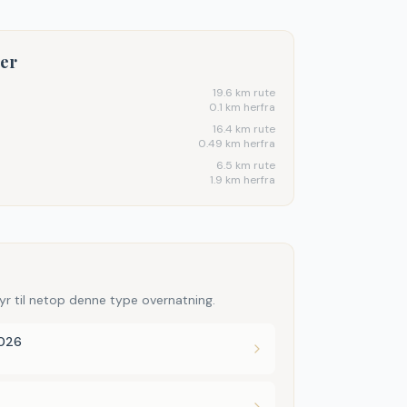
ter
19.6
km rute
0.1 km herfra
16.4
km rute
0.49 km herfra
6.5
km rute
1.9 km herfra
yr til netop denne type overnatning.
2026