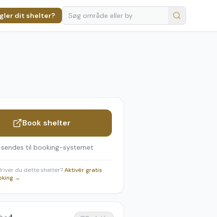
ler dit shelter?
Book shelter
 sendes til booking-systemet
 driver du dette shelter?
Aktivér gratis
oking →