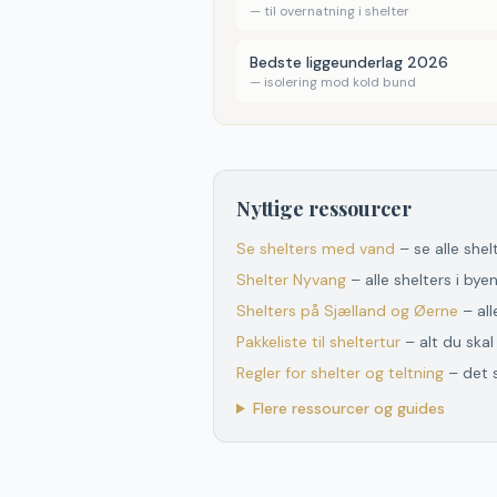
—
til overnatning i shelter
Bedste liggeunderlag 2026
—
isolering mod kold bund
Nyttige ressourcer
Se shelters med vand
– se alle she
Shelter
Nyvang
– alle shelters i bye
Shelters
på
Sjælland og Øerne
– al
Pakkeliste til sheltertur
– alt du ska
Regler for shelter og teltning
– det 
Flere ressourcer og guides