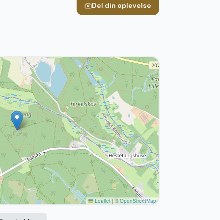
Del din oplevelse
Leaflet
|
©
OpenStreetMap