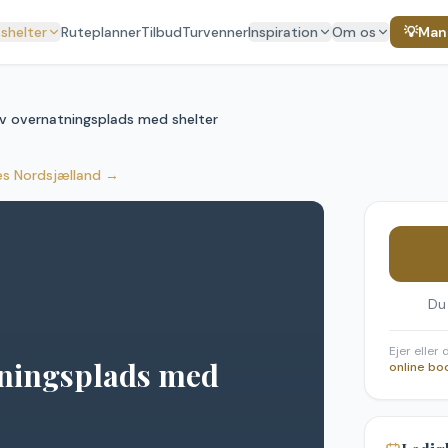
 shelter
Ruteplanner
Tilbud
Turvenner
Inspiration
Om os
💡
Mang
iv overnatningsplads med shelter
es Nordsjælland
→
Du
Ejer eller
tningsplads med
online bo