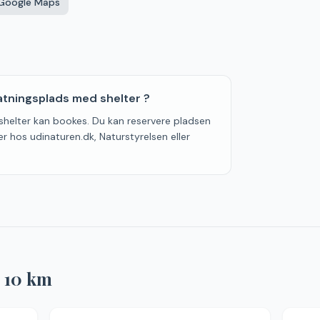
 Google Maps
atningsplads med shelter ?
shelter kan bookes. Du kan reservere pladsen
er hos udinaturen.dk, Naturstyrelsen eller
r
10
km