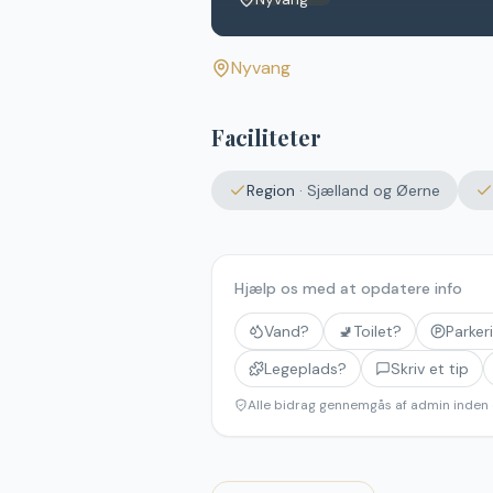
Nyvang
Faciliteter
Region
·
Sjælland og Øerne
Hjælp os med at opdatere info
Vand?
🚽
Toilet?
Parker
Legeplads?
Skriv et tip
Alle bidrag gennemgås af admin inden 