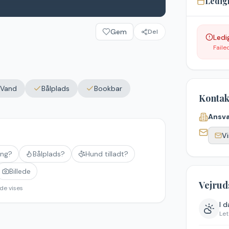
Ledig
Gem
Del
Ledi
Faile
Vand
Bålplads
Bookbar
Kontak
Ansva
Vi
ing?
Bålplads?
Hund tilladt?
Billede
Vejrud
de vises
I 
Let