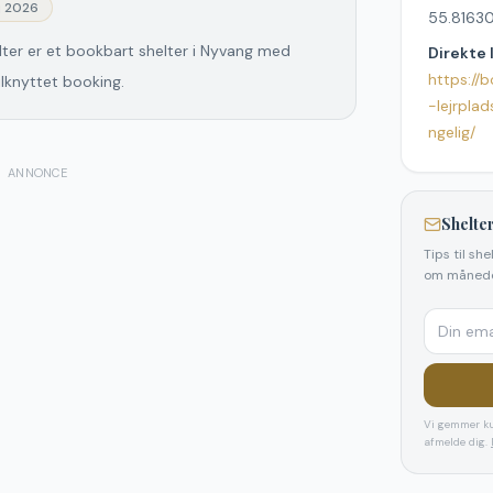
j 2026
55.81630
lter er et bookbart shelter i Nyvang med
Direkte 
https://
ilknyttet booking.
-lejrpla
ngelig/
ANNONCE
Shelter
Tips til sh
om månede
Vi gemmer ku
afmelde dig.