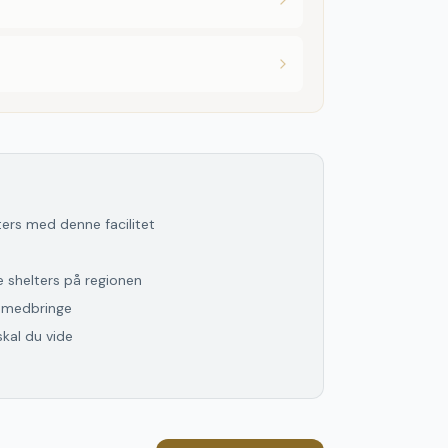
lters med denne facilitet
n
le shelters
på
regionen
l medbringe
skal du vide