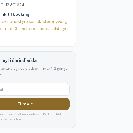
0, 12.301624
link til booking
book.naturstyrelsen.dk/sted/nyvang
ds-med-3-sheltere-koerestolstilgae
-nyt i din indbakke
elterture og nye pladser — max 1-2 gange
n.
Tilmeld
n din email til nyhedsbrevet. Du kan altid
Privatlivspolitik