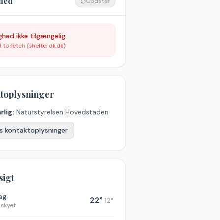
hed
Opdatér
ghed ikke tilgængelig
d to fetch (shelterdk.dk)
toplysninger
rlig:
Naturstyrelsen Hovedstaden
s kontaktoplysninger
sigt
dag
22
°
12
°
 skyet