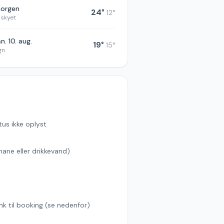
morgen
24
°
12
°
 skyet
n. 10. aug.
19
°
15
°
gn
tus ikke oplyst
hane eller drikkevand)
s
ink til booking (se nedenfor)