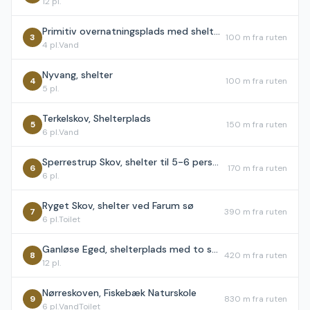
12
pl.
Primitiv overnatningsplads med shelter
3
100 m
fra ruten
4
pl.
Vand
Nyvang, shelter
4
100 m
fra ruten
5
pl.
Terkelskov, Shelterplads
5
150 m
fra ruten
6
pl.
Vand
Sperrestrup Skov, shelter til 5-6 personer
6
170 m
fra ruten
6
pl.
Ryget Skov, shelter ved Farum sø
7
390 m
fra ruten
6
pl.
Toilet
Ganløse Eged, shelterplads med to shelters
8
420 m
fra ruten
12
pl.
Nørreskoven, Fiskebæk Naturskole
9
830 m
fra ruten
6
pl.
Vand
Toilet