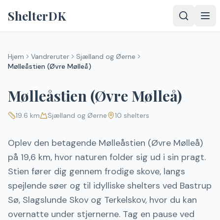
Spring til indhold
ShelterDK
Hjem
Vandreruter
Sjælland og Øerne
Mølleåstien (Øvre Mølleå)
Mølleåstien (Øvre Mølleå)
19.6
km
Sjælland og Øerne
10
shelters
Oplev den betagende Mølleåstien (Øvre Mølleå)
på 19,6 km, hvor naturen folder sig ud i sin pragt.
Stien fører dig gennem frodige skove, langs
spejlende søer og til idylliske shelters ved Bastrup
Sø, Slagslunde Skov og Terkelskov, hvor du kan
overnatte under stjernerne. Tag en pause ved