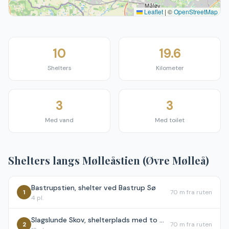
Leaflet
|
©
OpenStreetMap
10
19.6
Shelters
Kilometer
3
3
Med vand
Med toilet
Shelters langs
Mølleåstien (Øvre Mølleå)
Bastrupstien, shelter ved Bastrup Sø
1
70 m
fra ruten
4
pl.
Slagslunde Skov, shelterplads med to shelters
2
70 m
fra ruten