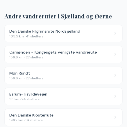
Andre vandreruter i
Sjælland og Øerne
Den Danske Pilgrimsrute Nordsjælland
105.5
km ·
41
shelters
Camønoen - Kongerigets venligste vandrerute
156.6
km ·
27
shelters
Møn Rundt
156.6
km ·
27
shelters
Esrum-Tisvildevejen
131
km ·
24
shelters
Den Danske Klosterrute
196.2
km ·
19
shelters