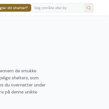
ler dit shelter?
r gennem de smukke
elige shelters, som
ns du overnatter under
re på denne unikke