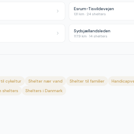
Esrum-Tisvildevejen
131
km ·
24
shelters
Sydsjællandsleden
117.9
km ·
14
shelters
til cykeltur
Shelter nær vand
Shelter til familier
Handicapve
 shelters
Shelters i Danmark