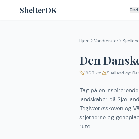
Spring til indhold
ShelterDK
Find
Hjem
Vandreruter
Sjællan
Den Danske
196.2
km
Sjælland og Øe
Tag på en inspirerende
landskaber på Sjælland
Teglværksskoven og Vål
stjernerne og genoplad
rute.