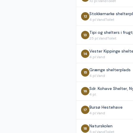
10
pl.
Vand
Toilet
Stokkemarke shelterp
12
4
pl.
Vand
Toilet
Tipi og shelters i fru
13
25
pl.
Vand
Toilet
Vester Kippinge shelt
14
4
pl.
Vand
Grænge shelterplads
15
4
pl.
Vand
Sdr. Kohave Shelter, N
16
4
pl.
Bursø Hestehave
17
4
pl.
Vand
Naturskolen
18
5
pl.
Vand
Toilet