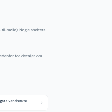
til-mølle). Nogle shelters
nedenfor for detaljer om
igste vandrerute