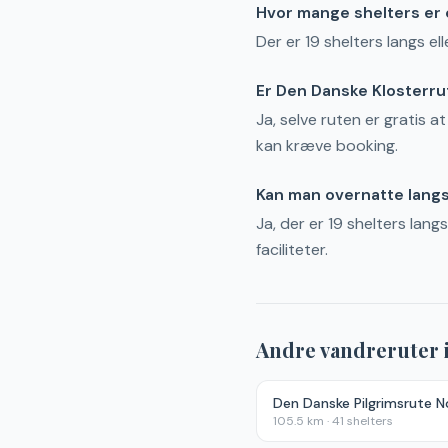
Hvor mange shelters er 
Der er 19 shelters langs el
Er Den Danske Klosterru
Ja, selve ruten er gratis a
kan kræve booking.
Kan man overnatte lang
Ja, der er 19 shelters lan
faciliteter.
Andre vandreruter 
Den Danske Pilgrimsrute N
105.5
km ·
41
shelters