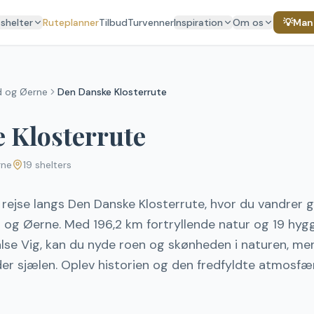
 shelter
Ruteplanner
Tilbud
Turvenner
Inspiration
Om os
💡
Mang
d og Øerne
Den Danske Klosterrute
 Klosterrute
rne
19
shelters
 rejse langs Den Danske Klosterrute, hvor du vandre
 og Øerne. Med 196,2 km fortryllende natur og 19 hygg
se Vig, kan du nyde roen og skønheden i naturen, me
er sjælen. Oplev historien og den fredfyldte atmosfæ