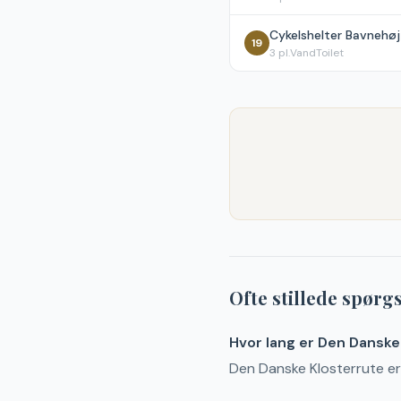
Cykelshelter Bavnehøj
19
3
pl.
Vand
Toilet
Ofte stillede spør
Hvor lang er Den Danske
Den Danske Klosterrute er 