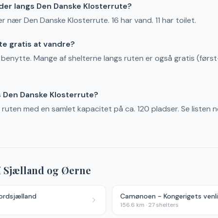
der langs Den Danske Klosterrute?
ler nær Den Danske Klosterrute. 16 har vand. 11 har toilet.
te gratis at vandre?
t benytte. Mange af shelterne langs ruten er også gratis (først-
s Den Danske Klosterrute?
gs ruten med en samlet kapacitet på ca. 120 pladser. Se listen 
i
Sjælland og Øerne
ordsjælland
Camønoen - Kongerigets venl
156.6
km ·
27
shelters