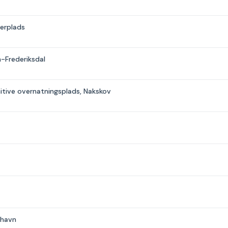
erplads
-Frederiksdal
itive overnatningsplads, Nakskov
ehavn