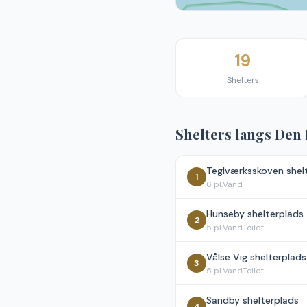
19
Shelters
Shelters langs
Den 
Teglværksskoven shel
1
6
pl.
Vand
Hunseby shelterplads
2
5
pl.
Vand
Toilet
Vålse Vig shelterplads
3
5
pl.
Vand
Toilet
Sandby shelterplads
4