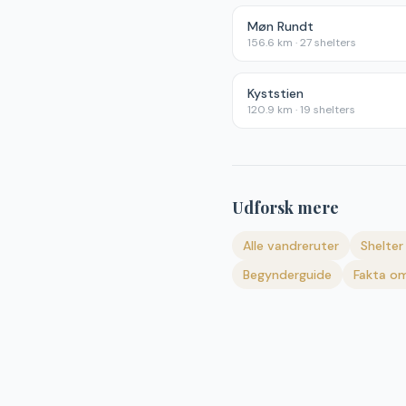
Møn Rundt
156.6
km ·
27
shelters
Kyststien
120.9
km ·
19
shelters
Udforsk mere
Alle vandreruter
Shelter 
Begynderguide
Fakta om