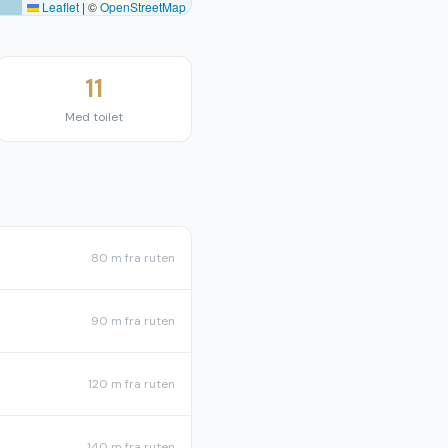
Leaflet
|
©
OpenStreetMap
11
Med toilet
80 m
fra ruten
90 m
fra ruten
120 m
fra ruten
140 m
fra ruten