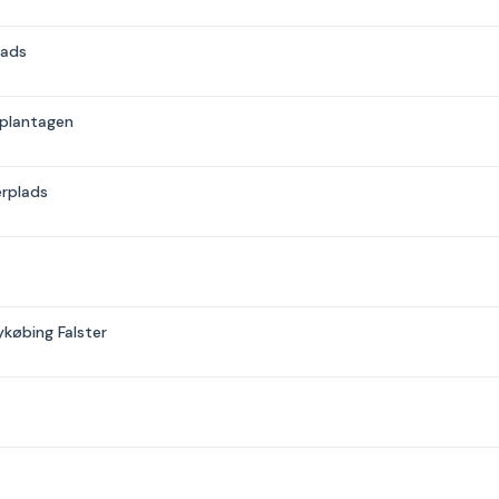
lads
gtplantagen
erplads
ykøbing Falster