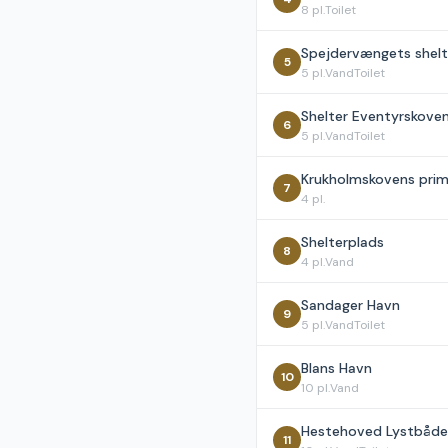
8
pl.
Toilet
Spejdervængets shelt
5
5
pl.
Vand
Toilet
Shelter Eventyrskoven
6
5
pl.
Vand
Toilet
Krukholmskovens prim
7
4
pl.
Shelterplads
8
4
pl.
Vand
Sandager Havn
9
5
pl.
Vand
Toilet
Blans Havn
10
10
pl.
Vand
Hestehoved Lystbåd
11