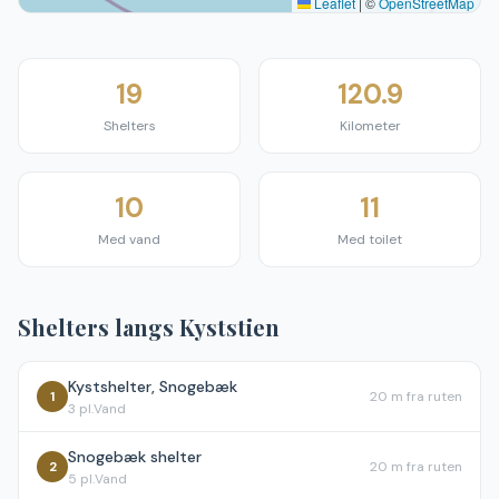
Leaflet
|
©
OpenStreetMap
19
120.9
Shelters
Kilometer
10
11
Med vand
Med toilet
Shelters langs
Kyststien
Kystshelter, Snogebæk
1
20 m
fra ruten
3
pl.
Vand
Snogebæk shelter
2
20 m
fra ruten
5
pl.
Vand