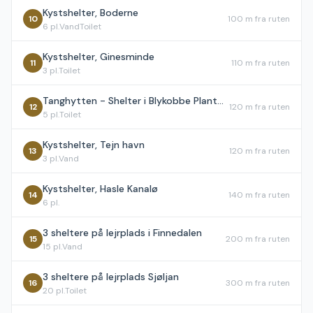
Kystshelter, Boderne
10
100 m
fra ruten
6
pl.
Vand
Toilet
Kystshelter, Ginesminde
11
110 m
fra ruten
3
pl.
Toilet
Tanghytten - Shelter i Blykobbe Plantage
12
120 m
fra ruten
5
pl.
Toilet
Kystshelter, Tejn havn
13
120 m
fra ruten
3
pl.
Vand
Kystshelter, Hasle Kanalø
14
140 m
fra ruten
6
pl.
3 sheltere på lejrplads i Finnedalen
15
200 m
fra ruten
15
pl.
Vand
3 sheltere på lejrplads Sjøljan
16
300 m
fra ruten
20
pl.
Toilet