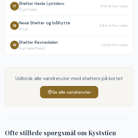
Shelter Hasle Lystskov.
17
470 m
fra ruten
12
pl.
Toilet
Nexø Shelter og bålhytte
18
540 m
fra ruten
20
pl.
Shelter Ravnedalen
19
1.3 km
fra ruten
6
pl.
Vand
Toilet
Udforsk alle vandreruter med shelters på kortet
Se alle vandreruter
Ofte stillede spørgsmål om
Kyststien