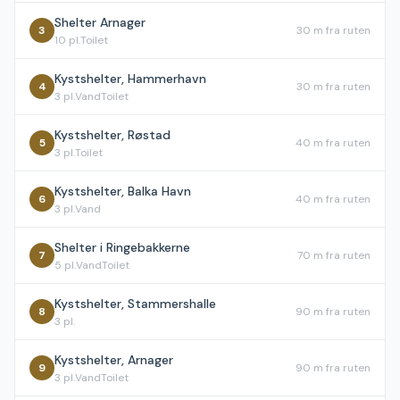
Shelter Arnager
3
30 m
fra ruten
10
pl.
Toilet
Kystshelter, Hammerhavn
4
30 m
fra ruten
3
pl.
Vand
Toilet
Kystshelter, Røstad
5
40 m
fra ruten
3
pl.
Toilet
Kystshelter, Balka Havn
6
40 m
fra ruten
3
pl.
Vand
Shelter i Ringebakkerne
7
70 m
fra ruten
5
pl.
Vand
Toilet
Kystshelter, Stammershalle
8
90 m
fra ruten
3
pl.
Kystshelter, Arnager
9
90 m
fra ruten
3
pl.
Vand
Toilet