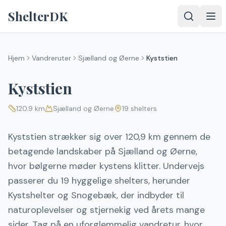
Spring til indhold
ShelterDK
Hjem
Vandreruter
Sjælland og Øerne
Kyststien
Kyststien
120.9
km
Sjælland og Øerne
19
shelters
Kyststien strækker sig over 120,9 km gennem de
betagende landskaber på Sjælland og Øerne,
hvor bølgerne møder kystens klitter. Undervejs
passerer du 19 hyggelige shelters, herunder
Kystshelter og Snogebæk, der indbyder til
naturoplevelser og stjernekig ved årets mange
sider. Tag på en uforglemmelig vandretur, hvor