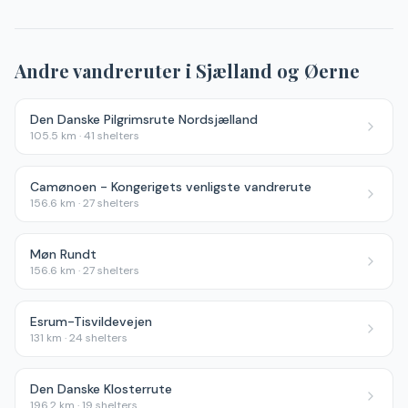
Andre vandreruter i
Sjælland og Øerne
Den Danske Pilgrimsrute Nordsjælland
105.5
km ·
41
shelters
Camønoen - Kongerigets venligste vandrerute
156.6
km ·
27
shelters
Møn Rundt
156.6
km ·
27
shelters
Esrum-Tisvildevejen
131
km ·
24
shelters
Den Danske Klosterrute
196.2
km ·
19
shelters