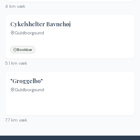
4
km væk
4.8
(
4
)
Cykelshelter Bavnehøj
Guldborgsund
Bookbar
5.1
km væk
"Groggelbo"
Guldborgsund
Ingen billeder
7.7
km væk