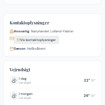
Kontaktoplysninger
Ansvarlig:
Naturlandet Lolland-Falster
Vis kontaktoplysninger
Sæson:
Helårsåbent
Vejrudsigt
I dag
22
°
15
°
Let skyet
I morgen
26
°
14
°
Let skyet