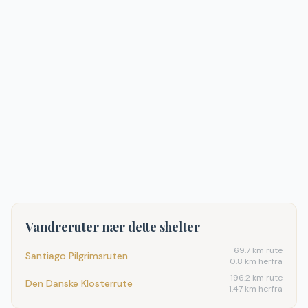
Vandreruter nær dette shelter
69.7
km rute
Santiago Pilgrimsruten
0.8 km herfra
196.2
km rute
Den Danske Klosterrute
1.47 km herfra