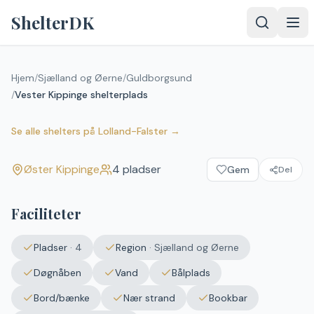
Spring til indhold
ShelterDK
Hjem
/
Sjælland og Øerne
/
Guldborgsund
/
Vester Kippinge shelterplads
Vester Kippinge shelterplads
Øster Kippinge
Se alle shelters
på
Lolland-Falster
→
Øster Kippinge
4
pladser
Gem
Del
Faciliteter
Pladser
·
4
Region
·
Sjælland og Øerne
Døgnåben
Vand
Bålplads
Bord/bænke
Nær strand
Bookbar