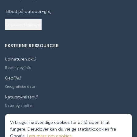
Tilbud på outdoor-grej
Cookieindstillinger
EKSTERNE RESSOURCER
Udinaturen.dk
(åbner i nyt faneblad)
Booking og info
GeoFA
(åbner i nyt faneblad)
Geografiske data
Naturstyrelsen
(åbner i nyt faneblad)
Natur og shelter
Vi bruger nødvendige cookies for at få siden til at
fungere. Derudover kan du vælge statistikcookies fra
©
2026
Google.
ShelterDK. Et hobbyprojekt – data fra GeoFA og andre
Læs mere om cookies