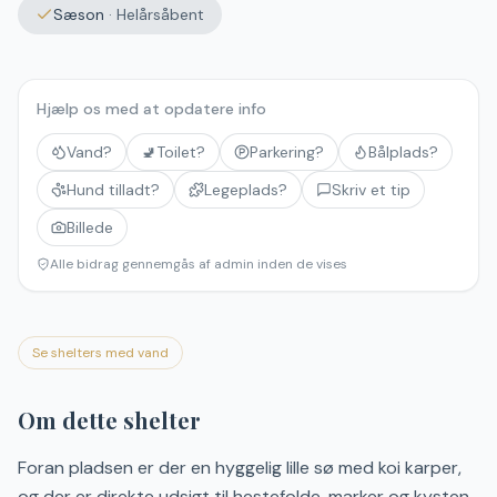
Sæson
·
Helårsåbent
Hjælp os med at opdatere info
Vand?
🚽
Toilet?
Parkering?
Bålplads?
Hund tilladt?
Legeplads?
Skriv et tip
Billede
Alle bidrag gennemgås af admin inden de vises
Se shelters med vand
Om dette shelter
Foran pladsen er der en hyggelig lille sø med koi karper,
og der er direkte udsigt til hestefolde, marker og kysten.