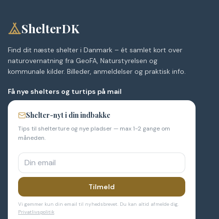
ShelterDK
Find dit næste shelter i Danmark – ét samlet kort over
naturovernatning fra GeoFA, Naturstyrelsen og
kommunale kilder. Billeder, anmeldelser og praktisk info.
Få nye shelters og turtips på mail
Shelter-nyt i din indbakke
Tips til shelterture og nye pladser — max 1-2 gange om
måneden.
Tilmeld
Vi gemmer kun din email til nyhedsbrevet. Du kan altid afmelde dig.
Privatlivspolitik