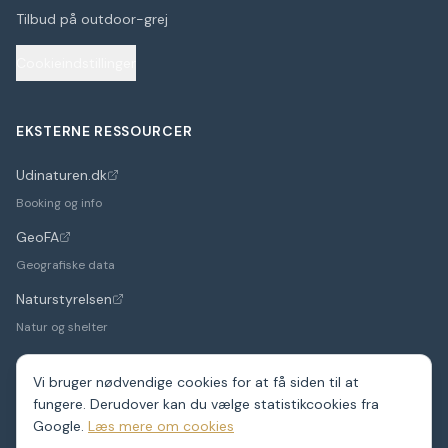
Tilbud på outdoor-grej
Cookieindstillinger
EKSTERNE RESSOURCER
Udinaturen.dk
(åbner i nyt faneblad)
Booking og info
GeoFA
(åbner i nyt faneblad)
Geografiske data
Naturstyrelsen
(åbner i nyt faneblad)
Natur og shelter
Vi bruger nødvendige cookies for at få siden til at
fungere. Derudover kan du vælge statistikcookies fra
©
2026
Google.
ShelterDK. Et hobbyprojekt – data fra GeoFA og andre
Læs mere om cookies
offentlige kilder.