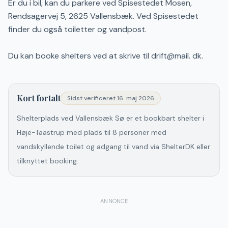
Er du i bil, kan du parkere ved Spisestedet Mosen,
Rendsagervej 5, 2625 Vallensbæk. Ved Spisestedet
finder du også toiletter og vandpost.
Du kan booke shelters ved at skrive til drift@mail. dk.
Kort fortalt
Sidst verificeret
16. maj 2026
Shelterplads ved Vallensbæk Sø er et bookbart shelter i
Høje-Taastrup med plads til 8 personer med
vandskyllende toilet og adgang til vand via ShelterDK eller
tilknyttet booking.
ANNONCE