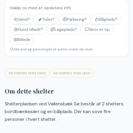
Hjælp os med at opdatere info
Vand?
🚽
Toilet?
Parkering?
Bålplads?
Hund tilladt?
Legeplads?
Skriv et tip
Billede
Alle bidrag gennemgås af admin inden de vises
Se shelters med toilet
Se shelters med vand
Om dette shelter
Shelterpladsen ved Vallensbæk Sø består af 2 shelters,
bordbænkesæt og en bålplads. Der kan sove fire
personer i hvert shelter.