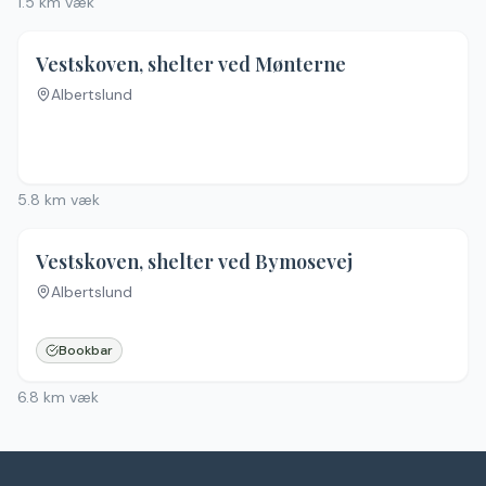
1.5
km væk
Vestskoven, shelter ved Mønterne
Albertslund
5.8
km væk
Vestskoven, shelter ved Bymosevej
Albertslund
Bookbar
6.8
km væk