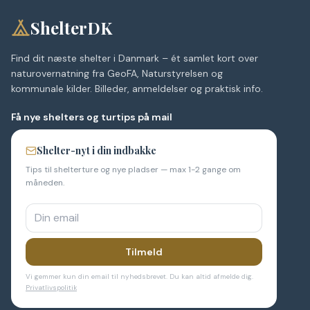
ShelterDK
Find dit næste shelter i Danmark – ét samlet kort over
naturovernatning fra GeoFA, Naturstyrelsen og
kommunale kilder. Billeder, anmeldelser og praktisk info.
Få nye shelters og turtips på mail
Shelter-nyt i din indbakke
Tips til shelterture og nye pladser — max 1-2 gange om
måneden.
Tilmeld
Vi gemmer kun din email til nyhedsbrevet. Du kan altid afmelde dig.
Privatlivspolitik