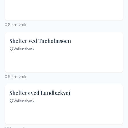
Ingen billeder
0.8
km væk
Shelter ved Tueholmsøen
Vallensbæk
Ingen billeder
0.9
km væk
4.3
(
30
)
Shelters ved Lundbækvej
Vallensbæk