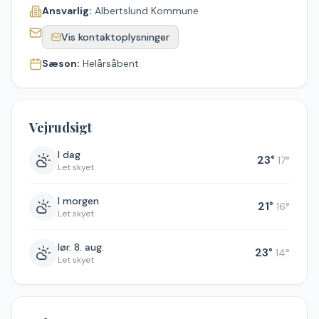
Ansvarlig:
Albertslund Kommune
Vis kontaktoplysninger
Sæson:
Helårsåbent
Vejrudsigt
I dag
23
°
17
°
Let skyet
I morgen
21
°
16
°
Let skyet
lør. 8. aug.
23
°
14
°
Let skyet