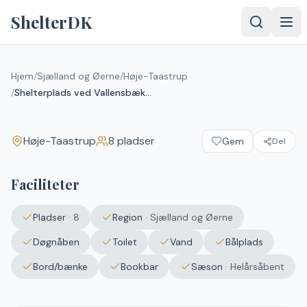
Spring til indhold
ShelterDK
Shelterplads ved Vallensbæk Sø
Hjem
/
Sjælland og Øerne
/
Høje-Taastrup
/
Shelterplads ved Vallensbæk Sø
Høje-Taastrup
Høje-Taastrup
8
pladser
Gem
Del
Faciliteter
Pladser
·
8
Region
·
Sjælland og Øerne
Døgnåben
Toilet
Vand
Bålplads
Bord/bænke
Bookbar
Sæson
·
Helårsåbent