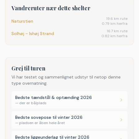
Vandreruter nær dette shelter
19.6
km rute
Naturstien
0.79 km herfra
16.7
km rute
Solhøj - Ishøj Strand
0.82 km herfra
Grej til turen
Vi har testet og sammenlignet udstyr til netop denne
type overnatning.
Bedste tændstål & optænding 2026
—
der er bålplads
Bedste sovepose til vinter 2026
—
pladsen er åben hele året
Bedste liggeunderlag til vinter 2026