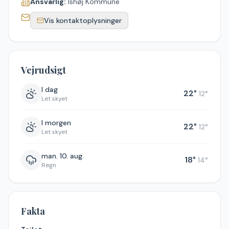
Ansvarlig:
Ishøj Kommune
Vis kontaktoplysninger
Vejrudsigt
I dag
22
°
12
°
Let skyet
I morgen
22
°
12
°
Let skyet
man. 10. aug.
18
°
14
°
Regn
Fakta