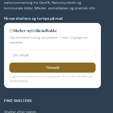
naturovernatning fra GeoFA, Naturstyrelsen og
kommunale kilder. Billeder, anmeldelser og praktisk info.
Få nye shelters og turtips på mail
Shelter-nyt i din indbakke
Tips til shelterture og nye pladser — max 1-2 gange om
måneden.
Tilmeld
Vi gemmer kun din email til nyhedsbrevet. Du kan altid afmelde dig.
Privatlivspolitik
FIND SHELTERS
Shelter efter region