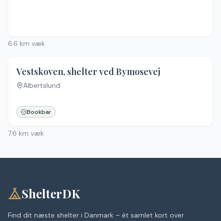
6.6
km væk
Vestskoven, shelter ved Bymosevej
Albertslund
Bookbar
7.6
km væk
ShelterDK
Find dit næste shelter i Danmark – ét samlet kort over