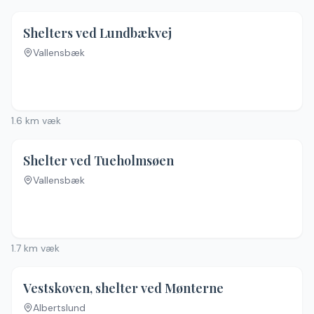
4.3
(
30
)
Shelters ved Lundbækvej
Vallensbæk
1.6
km væk
Shelter ved Tueholmsøen
Vallensbæk
Ingen billeder
1.7
km væk
Vestskoven, shelter ved Mønterne
Albertslund