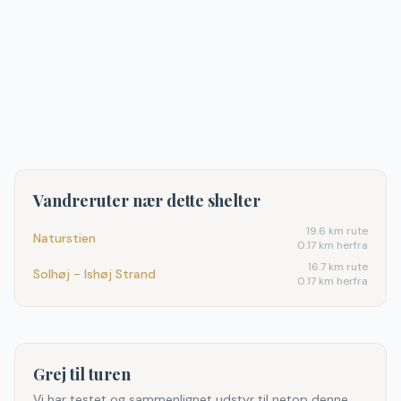
Vandreruter nær dette shelter
19.6
km rute
Naturstien
0.17 km herfra
16.7
km rute
Solhøj - Ishøj Strand
0.17 km herfra
Grej til turen
Vi har testet og sammenlignet udstyr til netop denne