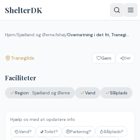
Spring til indhold
ShelterDK
Overnatning i det fri,
Tranegilde
Hjem
/
Sjælland og Øerne
/
Ishøj
/
Overnatning i det fri, Tranegilde
Tranegilde
Tranegilde
Gem
Del
Faciliteter
Region
·
Sjælland og Øerne
Vand
Bålplads
Hjælp os med at opdatere info
Vand?
🚽
Toilet?
Parkering?
Bålplads?