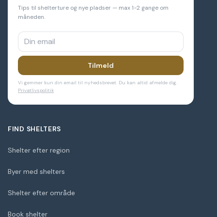
Tips til shelterture og nye pladser — max 1-2 gange om
måneden.
Tilmeld
Vi gemmer kun din email til nyhedsbrevet. Du kan altid afmelde dig.
Privatlivspolitik
FIND SHELTERS
Shelter efter region
Byer med shelters
Shelter efter område
Book shelter