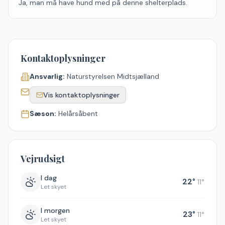
Ja, man må have hund med på denne shelterplads.
Kontaktoplysninger
Ansvarlig:
Naturstyrelsen Midtsjælland
Vis kontaktoplysninger
Sæson:
Helårsåbent
Vejrudsigt
I dag
22
°
11
°
Let skyet
I morgen
23
°
11
°
Let skyet