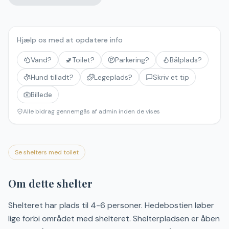
Hjælp os med at opdatere info
Vand?
🚽
Toilet?
Parkering?
Bålplads?
Hund tilladt?
Legeplads?
Skriv et tip
Billede
Alle bidrag gennemgås af admin inden de vises
Se shelters med toilet
Om dette shelter
Shelteret har plads til 4-6 personer. Hedebostien løber
lige forbi området med shelteret. Shelterpladsen er åben