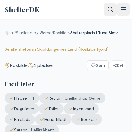
Spring til indhold
ShelterDK
Hjem
/
Sjælland og Øerne
/
Roskilde
/
Shelterplads i Tune Skov
Shelterplads i Tune Skov
Roskilde
Se alle shelters
i
Skjoldungernes Land (Roskilde Fjord)
→
Roskilde
4
pladser
Gem
Del
Faciliteter
Pladser
·
4
Region
·
Sjælland og Øerne
Døgnåben
Toilet
Ingen vand
Bålplads
Hund tilladt
Bookbar
Sæson
·
Helårsåbent