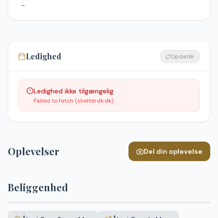
→
Ledighed
Opdatér
Ledighed ikke tilgængelig
Failed to fetch (shelterdk.dk)
Oplevelser
Del din oplevelse
Beliggenhed
Leaflet
|
©
OpenStreetMap
+