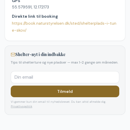
GPS
55.579591, 12.172173
Direkte link til booking
https://book.naturstyrelsen.dk/sted/shelterplads-i-tun
e-skov/
Shelter-nyt i din indbakke
Tips til shelterture og nye pladser — max 1-2 gange om måneden.
Tilmeld
Vi gemmer kun din email til nyhedsbrevet. Du kan altid afmelde dig.
Privatlivspolitik