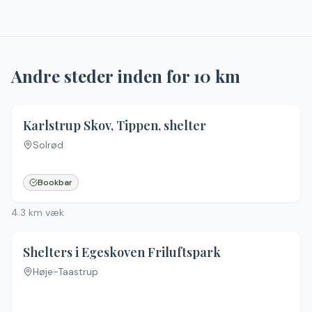
Andre steder inden for
10
km
3.3
(
12
)
Karlstrup Skov, Tippen, shelter
Solrød
Bookbar
4.3
km væk
4.3
(
15
)
Shelters i Egeskoven Friluftspark
Høje-Taastrup