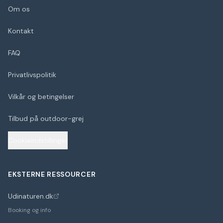
Om os
Kontakt
FAQ
Privatlivspolitik
Vilkår og betingelser
Tilbud på outdoor-grej
Cookieindstillinger
EKSTERNE RESSOURCER
Udinaturen.dk
(åbner i nyt faneblad)
Booking og info