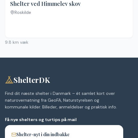
Shelter ved Himmelev skov
Roskilde
Ingen billeder
9.8
km væk
ShelterDK
Find dit næste shelter i Danmark – ét samlet kort over
naturovernatning fra GeoFA, Naturstyrelsen og
kommunale kilder. Billeder, anmeldelser og praktisk info.
Få nye shelters og turtips på mail
Shelter-nyt i din indbakke