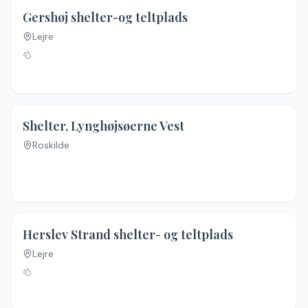
4.2
(
16
)
Gershøj shelter-og teltplads
Lejre
4.3
(
13
)
Shelter, Lynghøjsøerne Vest
Roskilde
4.4
(
7
)
Herslev Strand shelter- og teltplads
Lejre