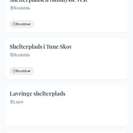
Roskilde
Bookbar
Shelterplads i Tune Skov
Roskilde
Bookbar
4.3
(
4
)
Lavringe shelterplads
Lejre