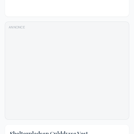
ANNONCE
3.9
(
45
)
Shelterpladsen Gulddysse Vest