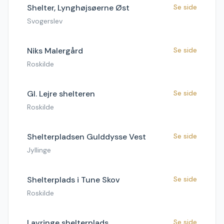
Shelter, Lynghøjsøerne Øst
Se side
Svogerslev
Niks Malergård
Se side
Roskilde
Gl. Lejre shelteren
Se side
Roskilde
Shelterpladsen Gulddysse Vest
Se side
Jyllinge
Shelterplads i Tune Skov
Se side
Roskilde
Lavringe shelterplads
Se side