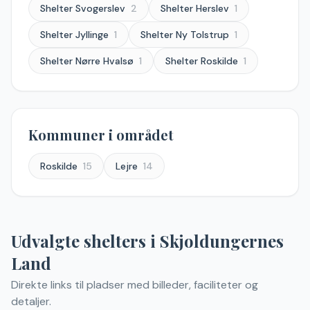
Shelter
Svogerslev
2
Shelter
Herslev
1
Shelter
Jyllinge
1
Shelter
Ny Tolstrup
1
Shelter
Nørre Hvalsø
1
Shelter
Roskilde
1
Kommuner i området
Roskilde
15
Lejre
14
Udvalgte shelters
i
Skjoldungernes
Land
Direkte links til pladser med billeder, faciliteter og
detaljer.