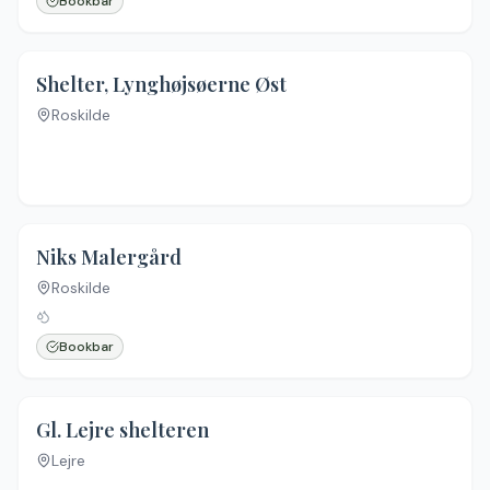
Bookbar
4.0
(
7
)
Shelter, Lynghøjsøerne Øst
Roskilde
Niks Malergård
Roskilde
Bookbar
4.8
(
8
)
Gl. Lejre shelteren
Lejre