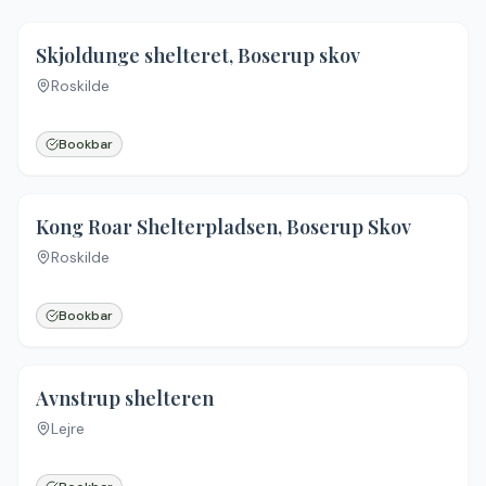
4.3
(
38
)
Skjoldunge shelteret, Boserup skov
Roskilde
Bookbar
4.5
(
74
)
Kong Roar Shelterpladsen, Boserup Skov
Roskilde
Bookbar
4.7
(
7
)
Avnstrup shelteren
Lejre