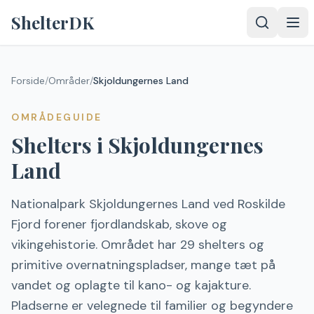
Spring til indhold
ShelterDK
Forside
/
Områder
/
Skjoldungernes Land
OMRÅDEGUIDE
Shelters
i
Skjoldungernes
Land
Nationalpark Skjoldungernes Land ved Roskilde
Fjord forener fjordlandskab, skove og
vikingehistorie. Området har 29 shelters og
primitive overnatningspladser, mange tæt på
vandet og oplagte til kano- og kajakture.
Pladserne er velegnede til familier og begyndere