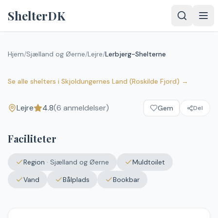
Spring til indhold
ShelterDK
Hjem
/
Sjælland og Øerne
/
Lejre
/
Lerbjerg-Shelterne
Lerbjerg-Shelterne
4.8
(
6
anmeldelser)
Lejre
Se alle shelters
i
Skjoldungernes Land (Roskilde Fjord)
→
Lejre
4.8
(
6
anmeldelser)
Gem
Del
Upload et
billede – det
vises efter
Faciliteter
godkendelse.
Vælg
Region
·
Sjælland og Øerne
Muldtoilet
billede
Ingen fil valgt
Vand
Bålplads
Bookbar
Send