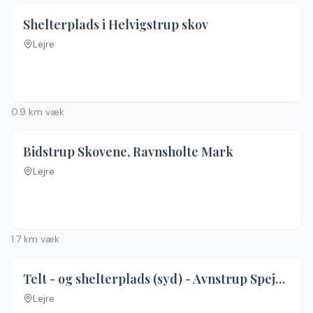
Shelterplads i Helvigstrup skov
Lejre
0.9
km væk
Bidstrup Skovene, Ravnsholte Mark
Lejre
1.7
km væk
Telt - og shelterplads (syd) - Avnstrup Spejdercenter ved Særløse Overdrev
Lejre