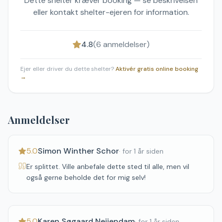
Dette shelter kræver booking — se beskrivelsen
eller kontakt shelter-ejeren for information.
4.8
(
6
anmeldelser)
Ejer eller driver du dette shelter?
Aktivér gratis online booking
→
Anmeldelser
5.0
Simon Winther Schor
·
for 1 år siden
Er splittet. Ville anbefale dette sted til alle, men vil
også gerne beholde det for mig selv!
5.0
Karen Søgaard Neiiendam
·
for 1 år siden