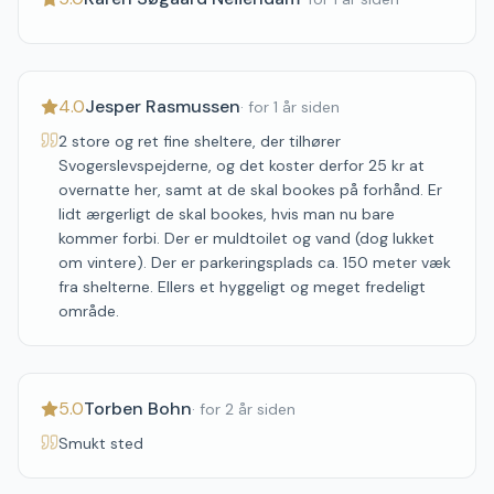
4.0
Jesper Rasmussen
·
for 1 år siden
2 store og ret fine sheltere, der tilhører
Svogerslevspejderne, og det koster derfor 25 kr at
overnatte her, samt at de skal bookes på forhånd. Er
lidt ærgerligt de skal bookes, hvis man nu bare
kommer forbi. Der er muldtoilet og vand (dog lukket
om vintere). Der er parkeringsplads ca. 150 meter væk
fra shelterne. Ellers et hyggeligt og meget fredeligt
område.
5.0
Torben Bohn
·
for 2 år siden
Smukt sted