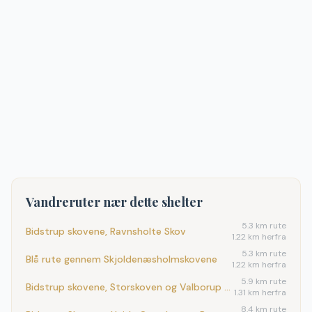
Vandreruter nær dette shelter
5.3
km rute
Bidstrup skovene, Ravnsholte Skov
1.22 km herfra
5.3
km rute
Blå rute gennem Skjoldenæsholmskovene
1.22 km herfra
5.9
km rute
Bidstrup skovene, Storskoven og Valborup Skov
1.31 km herfra
8.4
km rute