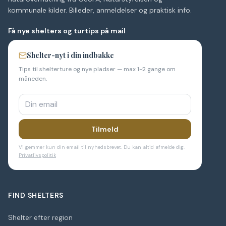
kommunale kilder. Billeder, anmeldelser og praktisk info.
Få nye shelters og turtips på mail
Shelter-nyt i din indbakke
Tips til shelterture og nye pladser — max 1-2 gange om
måneden.
Tilmeld
Vi gemmer kun din email til nyhedsbrevet. Du kan altid afmelde dig.
Privatlivspolitik
FIND SHELTERS
Shelter efter region