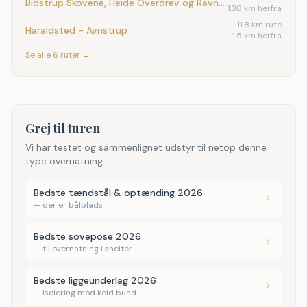
Bidstrup Skovene, Heide Overdrev og Ravnsholte Sko
1.38 km herfra
11.8
km rute
Haraldsted - Avnstrup
1.5 km herfra
Se alle
6
ruter →
Grej til turen
Vi har testet og sammenlignet udstyr til netop denne
type overnatning.
Bedste tændstål & optænding 2026
—
der er bålplads
Bedste sovepose 2026
—
til overnatning i shelter
Bedste liggeunderlag 2026
—
isolering mod kold bund