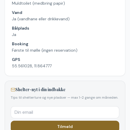
Muldtoilet (medbring papir)
Vand
Ja (vandhane eller drikkevand)
Bålplads
Ja
Booking
Første til mølle (ingen reservation)
GPS
55.561028, 11.864777
Shelter-nyt i din indbakke
Tips til shelterture og nye pladser — max 1-2 gange om måneden.
Tilmeld