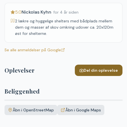
5.0
Nickolas Kyhn
·
for 4 år siden
2 lækre og hyggelige shelters med bådplads mellem
dem og masser af skov omkring udover ca. 20x120m
øst for shelterne.
Se alle anmeldelser på Google
Oplevelser
Del din oplevelse
Beliggenhed
Leaflet
|
©
OpenStreetMap
+
Åbn i OpenStreetMap
Åbn i Google Maps
−