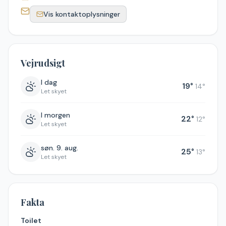
Vis kontaktoplysninger
Vejrudsigt
I dag
19
°
14
°
Let skyet
I morgen
22
°
12
°
Let skyet
søn. 9. aug.
25
°
13
°
Let skyet
Fakta
Toilet