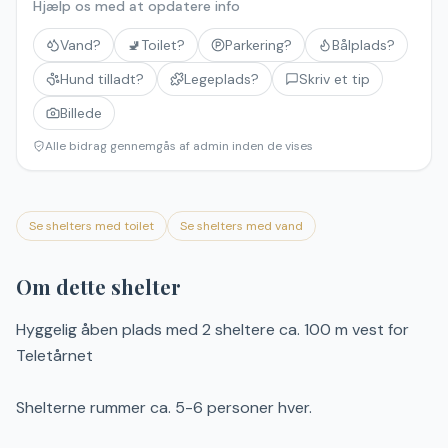
Hjælp os med at opdatere info
Vand?
🚽
Toilet?
Parkering?
Bålplads?
Hund tilladt?
Legeplads?
Skriv et tip
Billede
Alle bidrag gennemgås af admin inden de vises
Se shelters med toilet
Se shelters med vand
Om dette shelter
Hyggelig åben plads med 2 sheltere ca. 100 m vest for
Teletårnet
Shelterne rummer ca. 5-6 personer hver.