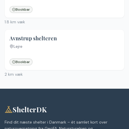
Bookbar
1.8
km væk
4.7
(
7
)
Avnstrup shelteren
Lejre
Bookbar
2
km væk
ShelterDK
Find dit næste shelter i Danmark – ét samlet kort over
naturovernatning fra GeoFA, Naturstyrelsen og