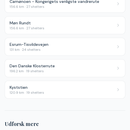
Camønoen - Kongerigets venligste vandrerute
156.6
km ·
27
shelters
Møn Rundt
156.6
km ·
27
shelters
Esrum-Tisvildevejen
131
km ·
24
shelters
Den Danske Klosterrute
196.2
km ·
19
shelters
Kyststien
120.9
km ·
19
shelters
Udforsk mere