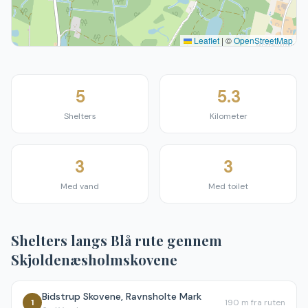
Leaflet
|
©
OpenStreetMap
5
5.3
Shelters
Kilometer
3
3
Med vand
Med toilet
Shelters langs
Blå rute gennem
Skjoldenæsholmskovene
Bidstrup Skovene, Ravnsholte Mark
1
190 m
fra ruten