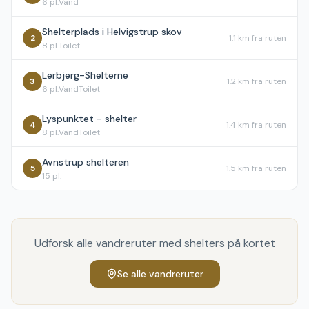
6
pl.
Vand
Shelterplads i Helvigstrup skov
2
1.1 km
fra ruten
8
pl.
Toilet
Lerbjerg-Shelterne
3
1.2 km
fra ruten
6
pl.
Vand
Toilet
Lyspunktet - shelter
4
1.4 km
fra ruten
8
pl.
Vand
Toilet
Avnstrup shelteren
5
1.5 km
fra ruten
15
pl.
Udforsk alle vandreruter med shelters på kortet
Se alle vandreruter