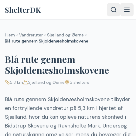
Spring til indhold
ShelterDK
Hjem
Vandreruter
Sjælland og Øerne
Blå rute gennem Skjoldenæsholmskovene
Blå rute gennem
Skjoldenæsholmskovene
5.3
km
Sjælland og Øerne
5
shelters
Blå rute gennem Skjoldenæsholmskovene tilbyder
en fortryllende vandretur på 5,3 km i hjertet af
Sjælland, hvor du kan opleve naturens skønhed i
Bidstrup Skovene og Ravnsholte Mark. Undersøg
de naturskønne omgivelser, mens du bevæger dig