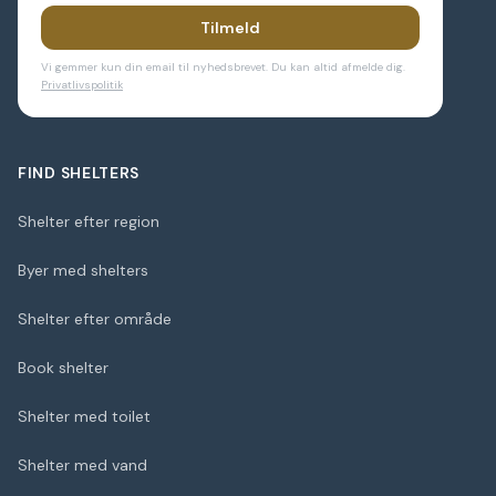
Tilmeld
Vi gemmer kun din email til nyhedsbrevet. Du kan altid afmelde dig.
Privatlivspolitik
FIND SHELTERS
Shelter efter region
Byer med shelters
Shelter efter område
Book shelter
Shelter med toilet
Shelter med vand