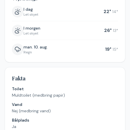
I dag
22
°
14
°
Let skyet
I morgen
26
°
13
°
Let skyet
man. 10. aug.
19
°
15
°
Regn
Fakta
Toilet
Muldtoilet (medbring papir)
Vand
Nej (medbring vand)
Bålplads
Ja