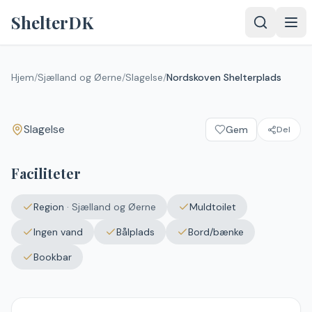
Spring til indhold
ShelterDK
Nordskoven Shelterplads
Hjem
/
Sjælland og Øerne
/
Slagelse
/
Nordskoven Shelterplads
Slagelse
Slagelse
Gem
Del
Faciliteter
Region
·
Sjælland og Øerne
Muldtoilet
Ingen vand
Bålplads
Bord/bænke
Bookbar