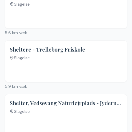
Slagelse
5.6
km væk
Sheltere - Trelleborg Friskole
Slagelse
5.9
km væk
Shelter, Vedsøvang Naturlejrplads - Jyderupstien
Slagelse
Ingen billeder