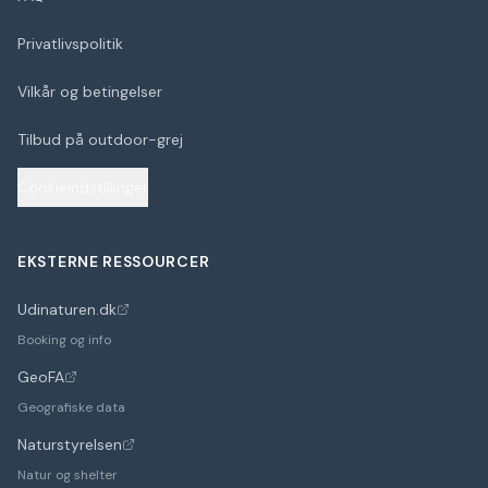
Privatlivspolitik
Vilkår og betingelser
Tilbud på outdoor-grej
Cookieindstillinger
EKSTERNE RESSOURCER
Udinaturen.dk
(åbner i nyt faneblad)
Booking og info
GeoFA
(åbner i nyt faneblad)
Geografiske data
Naturstyrelsen
(åbner i nyt faneblad)
Natur og shelter