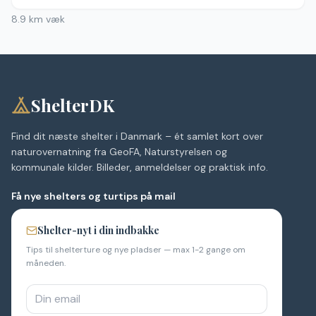
8.9
km væk
ShelterDK
Find dit næste shelter i Danmark – ét samlet kort over
naturovernatning fra GeoFA, Naturstyrelsen og
kommunale kilder. Billeder, anmeldelser og praktisk info.
Få nye shelters og turtips på mail
Shelter-nyt i din indbakke
Tips til shelterture og nye pladser — max 1-2 gange om
måneden.