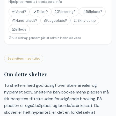
Hjælp os med at opdatere info
Vand?
🚽
Toilet?
Parkering?
Bålplads?
Hund tilladt?
Legeplads?
Skriv et tip
Billede
Alle bidrag gennemgås af admin inden de vises
Se shelters med toilet
Om dette shelter
To sheltere med god udsigt over åbne arealer og
nyplantet skov. Shelterne kan bookes mens pladsen må
frit benyttes til telte uden forudgående booking. På
pladsen er også bålplads og borde/bænkesæt. Da
skoven er helt nyplantet, er det en fordel selv at