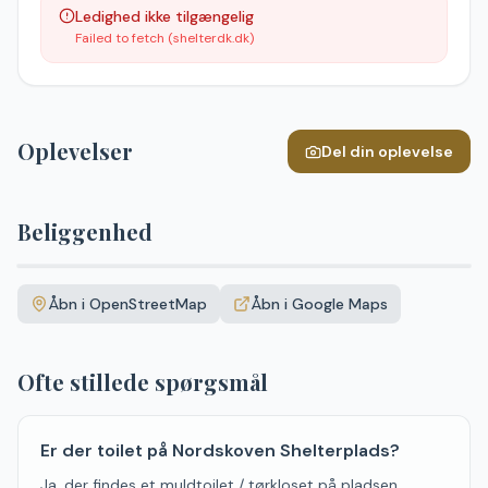
Ledighed ikke tilgængelig
Failed to fetch (shelterdk.dk)
Oplevelser
Del din oplevelse
Beliggenhed
Leaflet
|
©
OpenStreetMap
+
Åbn i OpenStreetMap
Åbn i Google Maps
−
Ofte stillede spørgsmål
Er der toilet på Nordskoven Shelterplads?
Ja, der findes et muldtoilet / tørkloset på pladsen.