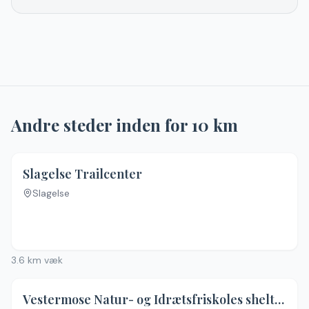
Andre steder inden for
10
km
Slagelse Trailcenter
Slagelse
Ingen billeder
3.6
km væk
Vestermose Natur- og Idrætsfriskoles shelterby