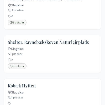
Slagelse
Ingen billeder
12
pladser
🚽
Bookbar
4.5
(
2
)
Shelter, Ravnebækskoven Naturlejrplads
Slagelse
Ingen billeder
1
pladser
🚽
Bookbar
Kobæk Hytten
Slagelse
Ingen billeder
4
pladser