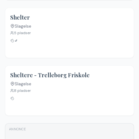
Shelter
Slagelse
5
pladser
🚽
Sheltere - Trelleborg Friskole
Slagelse
8
pladser
ANNONCE