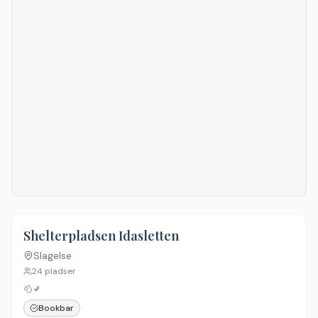
Shelterpladsen Idasletten
Slagelse
24
pladser
🚽
Bookbar