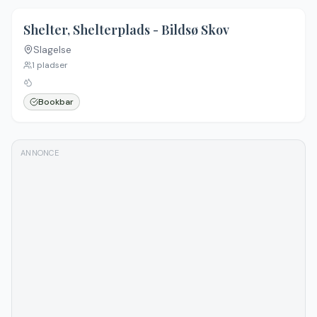
Shelter, Shelterplads - Bildsø Skov
Slagelse
Ingen billeder
1
pladser
Bookbar
ANNONCE