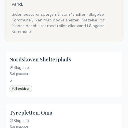
vand.
Siden besvarer spørgsmål som “shelter i Slagelse
Kommune”, “kan man booke shelter i Slagelse” og
“findes der shelter med toilet eller vand i Slagelse
Kommune”.
Nordskoven Shelterplads
Slagelse
8
pladser
🚽
Bookbar
Tyrepletten, Omø
Slagelse
5
pladser