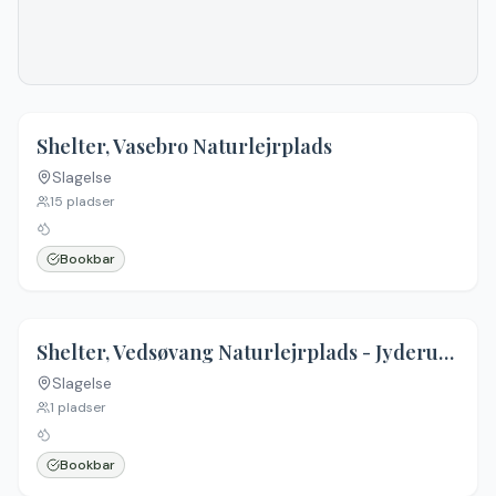
Shelter, Vasebro Naturlejrplads
Slagelse
Ingen billeder
15
pladser
Bookbar
Shelter, Vedsøvang Naturlejrplads - Jyderupstien
Slagelse
Ingen billeder
1
pladser
Bookbar