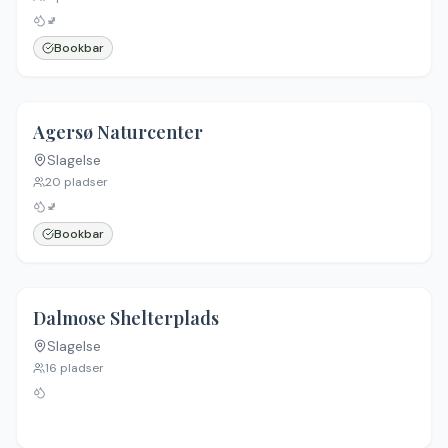
🚽
Bookbar
4.7
(
3
)
Agersø Naturcenter
Slagelse
20
pladser
🚽
Bookbar
4.5
(
2
)
Dalmose Shelterplads
Slagelse
Ingen billeder
16
pladser