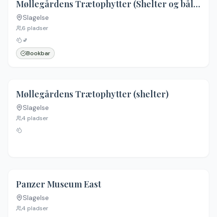
Møllegårdens Trætophytter (Shelter og bålhytte)
Slagelse
Ingen billeder
6
pladser
🚽
Bookbar
Møllegårdens Trætophytter (shelter)
Slagelse
Ingen billeder
4
pladser
Panzer Museum East
Slagelse
Ingen billeder
4
pladser