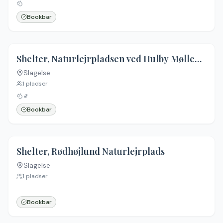
Bookbar
Shelter, Naturlejrpladsen ved Hulby Møllegård
Slagelse
Ingen billeder
1
pladser
🚽
Bookbar
Shelter, Rødhøjlund Naturlejrplads
Slagelse
Ingen billeder
1
pladser
Bookbar