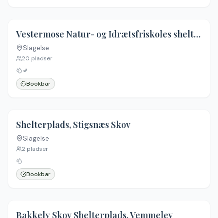
Vestermose Natur- og Idrætsfriskoles shelterby
Slagelse
20
pladser
🚽
Bookbar
4.6
(
11
)
Shelterplads, Stigsnæs Skov
Slagelse
Ingen billeder
2
pladser
Bookbar
4.4
(
5
)
Bakkely Skov Shelterplads, Vemmelev