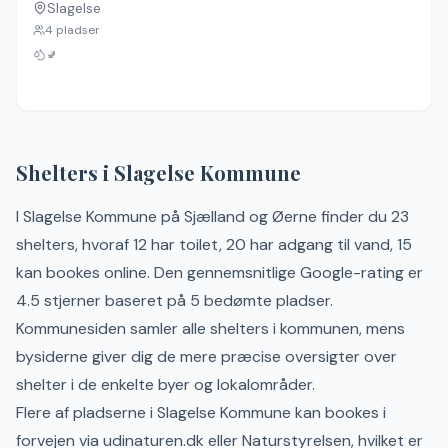
Slagelse
Ingen billeder
4
pladser
🚽
Shelters i
Slagelse
Kommune
I
Slagelse
Kommune
på
Sjælland og Øerne
finder du
23
shelter
s
, hvoraf 12 har toilet, 20 har adgang til vand, 15
kan bookes online
.
Den gennemsnitlige Google-rating er
4.5 stjerner baseret på 5 bedømte pladser.
Kommunesiden samler alle shelters i kommunen, mens
bysiderne giver dig de mere præcise oversigter over
shelter i de enkelte byer og lokalområder.
Flere af pladserne i
Slagelse
Kommune kan bookes i
forvejen via udinaturen.dk eller Naturstyrelsen, hvilket er