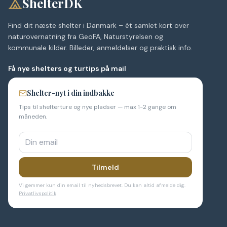
ShelterDK
Find dit næste shelter i Danmark – ét samlet kort over
naturovernatning fra GeoFA, Naturstyrelsen og
kommunale kilder. Billeder, anmeldelser og praktisk info.
Få nye shelters og turtips på mail
Shelter-nyt i din indbakke
Tips til shelterture og nye pladser — max 1-2 gange om
måneden.
Tilmeld
Vi gemmer kun din email til nyhedsbrevet. Du kan altid afmelde dig.
Privatlivspolitik