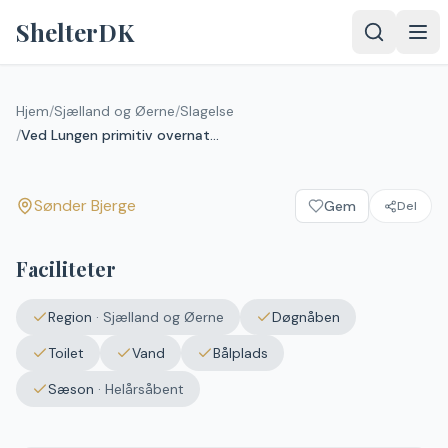
Spring til indhold
ShelterDK
Ved Lungen primitiv
overnatningsplads, Fodsporet
Hjem
/
Sjælland og Øerne
/
Slagelse
/
Ved Lungen primitiv overnatningsplads, Fodsporet
Sønder Bjerge
Sønder Bjerge
Gem
Del
Upload et
billede – det
vises efter
Faciliteter
godkendelse.
Vælg
Region
·
Sjælland og Øerne
Døgnåben
billede
Ingen fil valgt
Toilet
Vand
Bålplads
Sæson
·
Helårsåbent
Send