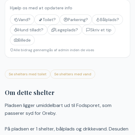
Hjælp os med at opdatere info
Vand?
🚽
Toilet?
Parkering?
Bålplads?
Hund tilladt?
Legeplads?
Skriv et tip
Billede
Alle bidrag gennemgås af admin inden de vises
Se shelters med toilet
Se shelters med vand
Om dette shelter
Pladsen ligger umiddelbart ud til Fodsporet, som
passerer syd for Oreby.
På pladsen er 1 shelter, bålplads og drikkevand. Desuden