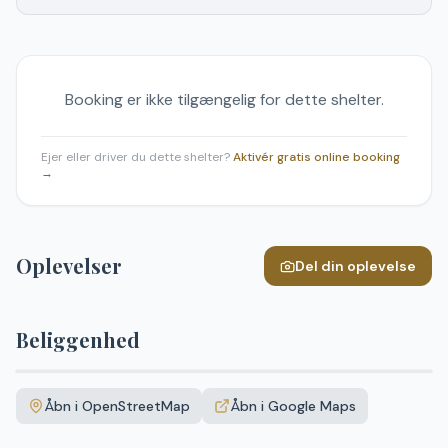
Booking er ikke tilgængelig for dette shelter.
Ejer eller driver du dette shelter?
Aktivér gratis online booking
→
Oplevelser
Del din oplevelse
Beliggenhed
Leaflet
|
©
OpenStreetMap
+
Åbn i OpenStreetMap
Åbn i Google Maps
−