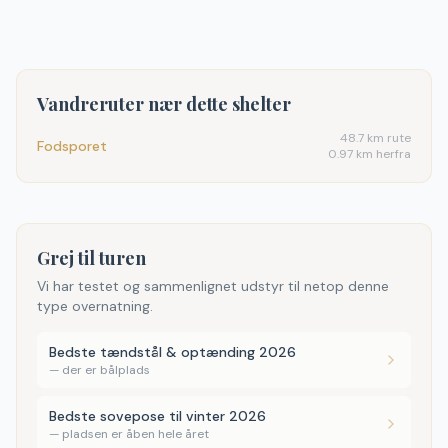
Vandreruter nær dette shelter
48.7
km rute
Fodsporet
0.97 km herfra
Grej til turen
Vi har testet og sammenlignet udstyr til netop denne
type overnatning.
Bedste tændstål & optænding 2026
—
der er bålplads
Bedste sovepose til vinter 2026
—
pladsen er åben hele året