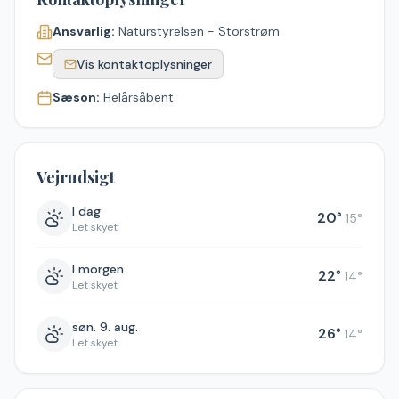
Ansvarlig:
Naturstyrelsen - Storstrøm
Vis kontaktoplysninger
Sæson:
Helårsåbent
Vejrudsigt
I dag
20
°
15
°
Let skyet
I morgen
22
°
14
°
Let skyet
søn. 9. aug.
26
°
14
°
Let skyet